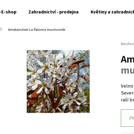
6 E-shop
Zahradnictví - prodejna
Květiny a zahradnic
Amelanchier La Paloma
muchovník
Co potřebujete najít?
Průměr
Neoho
hodnoc
Am
produk
HLEDAT
je
mu
0,0
z
5
Doporučujeme
hvězdi
Velmi
Severn
raší b
ZV