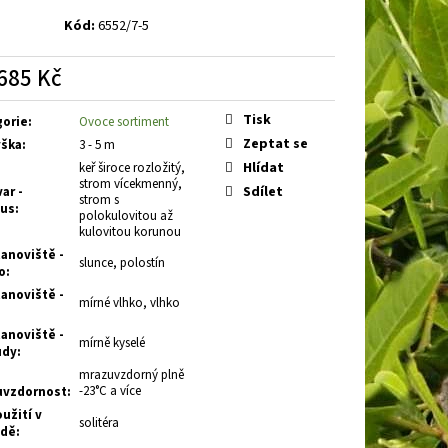
E
BARVÍNEK MENŠÍ
Kód:
6552/7-5
685 Kč
á
Tisk
gorie
:
Ovoce sortiment
Zeptat se
ška
:
3 - 5 m
Hlídat
keř široce rozložitý,
strom vícekmenný,
Sdílet
ar -
strom s
tus
:
polokulovitou až
kulovitou korunou
anoviště -
slunce, polostín
o
:
anoviště -
mírné vlhko, vlhko
anoviště -
mírně kyselé
ůdy
:
mrazuvzdorný plně
-23°C a více
uvzdornost
:
užití v
solitéra
adě
: