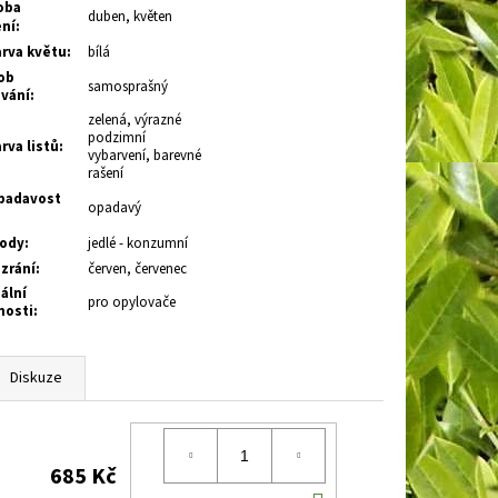
oba
duben, květen
ení
:
rva květu
:
bílá
ob
samosprašný
vání
:
zelená, výrazné
podzimní
rva listů
:
vybarvení, barevné
rašení
adavost
opadavý
ody
:
jedlé - konzumní
zrání
:
červen, červenec
ální
pro opylovače
nosti
:
Diskuze
685 Kč