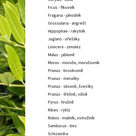
COTONEASTER PROCUMBENS QUEEN OF
l
CARPETH
SKALNÍK ZAKRSLÝ
Ficus - fíkovník
67 Kč
Fragaria - jahodník
Grossularia - angrešt
Hippophae - rakytník
Juglans - ořešáky
Lonicera - zimolez
Malus - jabloně
Morus - moruše, morušovník
Prunus - broskvoně
Prunus - meruňky
Prunus - slivoně, švestky
Prunus - třešně, višně
Pyrus - hrušně
Ribes - rybíz
Rubus - maliník, ostružiník
Sambucus - bez
Schizandra