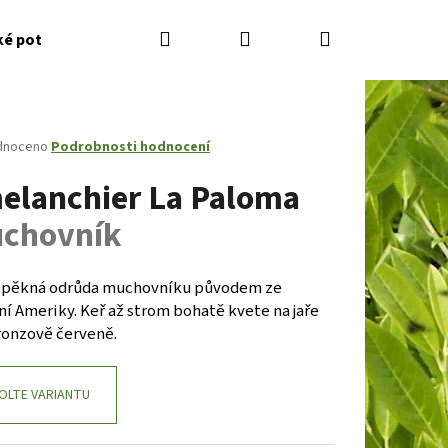
Hledat
Přihlášení
Nákupní
ké potřeby
Kontakty
Jak nakupovat
Zahradník
košík
né
dnoceno
Podrobnosti hodnocení
ení
elanchier La Paloma
tu
chovník
ček.
 pěkná odrůda muchovníku původem ze
í Ameriky. Keř až strom bohatě kvete na jaře
ronzově červeně.
Následující
OLTE VARIANTU