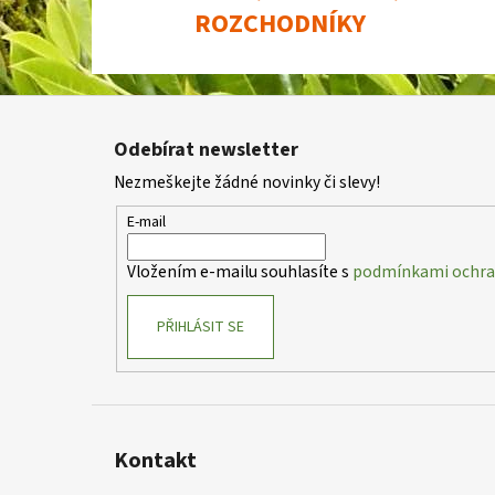
ROZCHODNÍKY
Z
á
Odebírat newsletter
p
Nezmeškejte žádné novinky či slevy!
a
t
E-mail
í
Vložením e-mailu souhlasíte s
podmínkami ochran
PŘIHLÁSIT SE
Kontakt