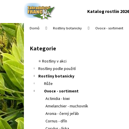
K
Přejít
na
o
Katalog rostlin 202
obsah
Zpět
Zpět
š
do
do
í
Domů
Rostliny botanicky
Ovoce - sortiment
k
obchodu
obchodu
P
o
Kategorie
Přeskočit
s
kategorie
t
⭐ Rostliny v akci
r
Rostliny podle použití
a
Rostliny botanicky
n
Růže
n
Ovoce - sortiment
í
Actinidia - kiwi
p
Amelanchier - muchovník
a
Aronia - černý jeřáb
n
Cornus - dřín
e
Corylus - líska