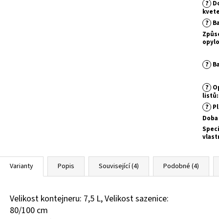
?
D
kvet
?
Ba
Způs
opylo
?
Ba
?
Op
listů
:
?
Pl
Doba 
Speci
vlast
Varianty
Popis
Související (4)
Podobné (4)
Velikost kontejneru: 7,5 L, Velikost sazenice:
80/100 cm