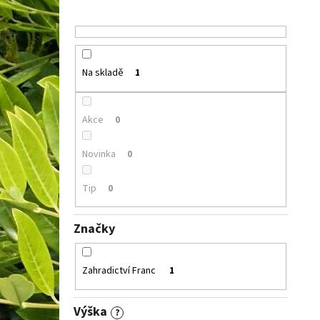
Na skladě
1
Akce
0
Novinka
0
Tip
0
Značky
Zahradictví Franc
1
Výška
?