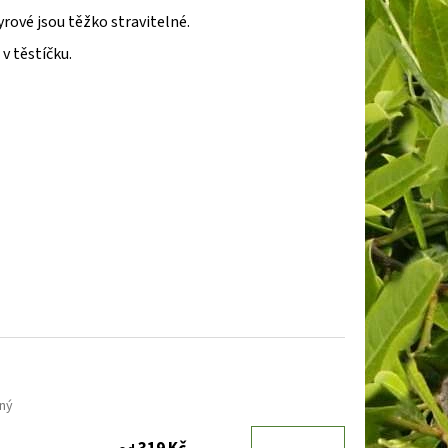
BOOBY RUBY
DENIVKA
yrové jsou těžko stravitelné.
v těstíčku.
ný