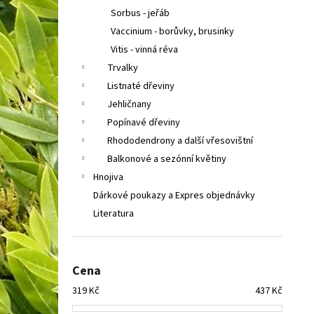
Sorbus - jeřáb
Vaccinium - borůvky, brusinky
Vitis - vinná réva
Trvalky
Listnaté dřeviny
Jehličnany
Popínavé dřeviny
Rhododendrony a další vřesovištní
Balkonové a sezónní květiny
Hnojiva
Dárkové poukazy a Expres objednávky
Literatura
Cena
319
Kč
437
Kč