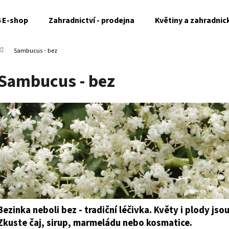
6 E-shop
Zahradnictví - prodejna
Květiny a zahradnic
Sambucus - bez
Co potřebujete najít?
Sambucus - bez
HLEDAT
Doporučujeme
Bezinka neboli bez - tradiční léčivka. Květy i plody js
Zkuste čaj, sirup, marmeládu nebo kosmatice.