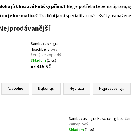
BUDDLEIA DAVIDII SUGAR PLUM PBR
KOMULE
HEMEROCALLIS X 
DAVIDOVA
Mohu jíst bezové kuličky přímo?
Ne, je potřeba tepelná úprava, s
143 Kč
249 Kč
A co je kosmatice?
Tradiční jarní specialita u nás. Květy usmažené 
Nejprodávanější
Sambucus nigra
Haschberg
bez
černý velkoplodý
Skladem
(1 ks)
319 Kč
od
Ř
a
Abecedně
Nejlevnější
Nejdražší
Nejprodávanější
z
e
V
n
ý
í
Sambucus nigra Haschberg
bez čer
p
velkoplodý
p
i
Skladem
(1 ks)