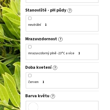
Stanoviště - pH půdy
?
neutrální
1
Mrazuvzdornost
?
mrazuvzdorný plně -23°C a více
1
Doba kvetení
?
červen
1
Barva květu
?