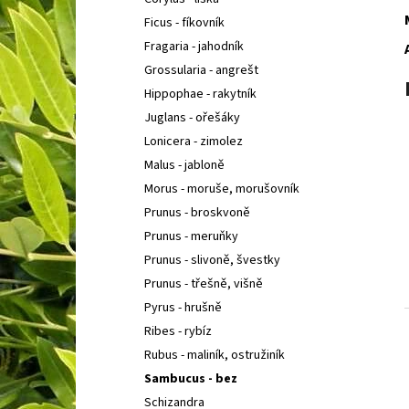
BUDDLEIA DAVIDII PRINCE CHARMING
KOMULE
l
DAVIDOVA
Ficus - fíkovník
149 Kč
Fragaria - jahodník
Grossularia - angrešt
Hippophae - rakytník
Juglans - ořešáky
Lonicera - zimolez
Malus - jabloně
Morus - moruše, morušovník
Prunus - broskvoně
Prunus - meruňky
Prunus - slivoně, švestky
Prunus - třešně, višně
Pyrus - hrušně
Ribes - rybíz
Rubus - maliník, ostružiník
Sambucus - bez
Schizandra