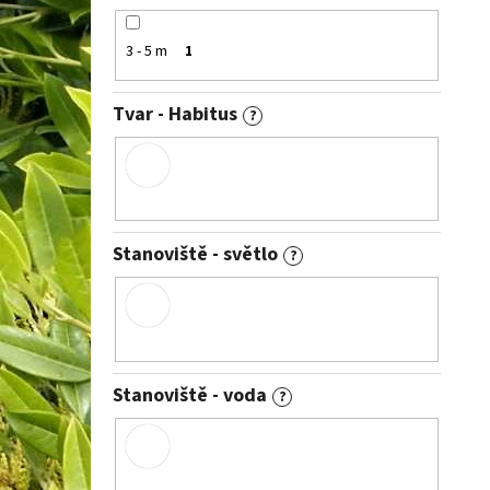
3 - 5 m
1
Tvar - Habitus
?
Stanoviště - světlo
?
Stanoviště - voda
?