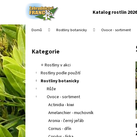
K
Přejít
na
o
Katalog rostlin 202
obsah
Zpět
Zpět
š
do
do
í
Domů
Rostliny botanicky
Ovoce - sortiment
k
obchodu
obchodu
P
o
Kategorie
Přeskočit
s
kategorie
t
⭐ Rostliny v akci
r
Rostliny podle použití
a
Rostliny botanicky
n
Růže
n
Ovoce - sortiment
í
Actinidia - kiwi
p
Amelanchier - muchovník
a
Aronia - černý jeřáb
n
Cornus - dřín
e
Corylus - líska