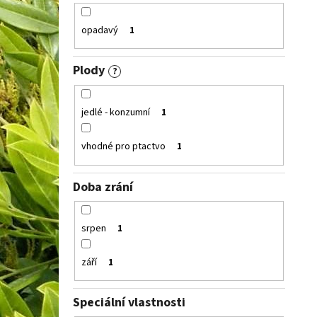
opadavý
1
Plody
?
jedlé - konzumní
1
vhodné pro ptactvo
1
Doba zrání
srpen
1
září
1
Speciální vlastnosti