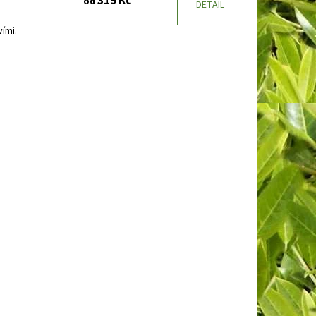
319 Kč
od
DETAIL
ími.