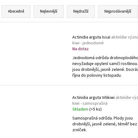
Ř
a
Abecedně
Nejlevnější
Nejdražší
Nejprodávanější
z
e
V
n
ý
Actinidia arguta Issai
aktinídie význ
í
kiwi - jednodomé
p
Na dotaz
p
i
Jednodomá odrůda drobnoplodého 
r
s
nevyžaduje opylení samčí rostlinou
o
p
jsou drobnější, jasně zelené. Dozrá
d
října do poloviny listopadu.
r
u
o
k
d
Actinidia arguta Vitikiwi
aktinídie vý
t
u
kiwi - samosprašná
ů
k
Skladem
(>5 ks)
t
Samosprašná odrůda. Plody jsou
drobnější, jasně zelené, téměř bez
ů
zrníček.