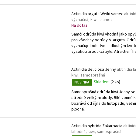
Actinidia arguta Weiki samec
aktiní
význačná, kiwi - samec
Na dotaz
Samčí odrůda kiwi vhodná jako opy
pro všechny odrůdy A. arguta. Odr
vyznačuje bohatým a dlouhým kvet
vysokou produkcí pylu. Atraktivní ha
Actinidia deliciosa Jenny
aktinidia 
kiwi, samosprašná
Skladem
(2 ks)
NOVINKA
Samosprašná odrůda kiwi Jenny se
středně velkými plody. Bílé vonné k
Dozrává od října do listopadu, velmi
plodná.
Actinidia hybrida Zakarpacia
aktinid
lahodná, kiwi, samosprašná