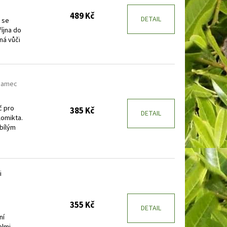
489 Kč
DETAIL
 se
íjna do
ná vůči
 samec
č pro
385 Kč
DETAIL
omikta.
 bílým
i
355 Kč
DETAIL
ní