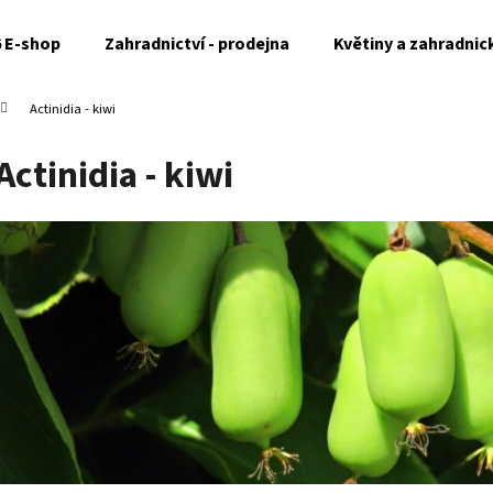
6 E-shop
Zahradnictví - prodejna
Květiny a zahradnic
Actinidia - kiwi
Co potřebujete najít?
Actinidia - kiwi
HLEDAT
Doporučujeme