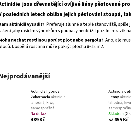
VINCA MINOR GERTRUDE JACKYLL
BARVÍNEK
VINCA MINOR BLU
Actinidie jsou dřevnatějící ovíjivé liány pěstované pr
MENŠÍ
59 Kč
V posledních letech obliba jejich pěstování stoupá, tak 
59 Kč
Kam aktinidii vysadit?
Preferuje
slunné a teplé stanoviště, spíše
rašení ,aby rašícím výhonkům s poupaty neublížil pozdní mrazík n
Mohu nechat rostlinou porůst plot nebo pergolu?
Ano, ale musí
plodů. Dospělá rostlina může pokrýt plochu 8-12 m2.
Nejprodávanější
Actinidia hybrida
Actinidia del
Zakarpacia
aktinidia
Jenny
aktini
lahodná, kiwi,
lahodná, kiwi
samosprašná
samosprašn
Na dotaz
Skladem
(2 k
489 Kč
655 Kč
od