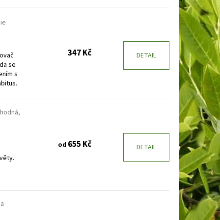
die
347 Kč
lovač
DETAIL
ůda se
ením s
bitus.
lahodná,
655 Kč
od
DETAIL
věty.
ia