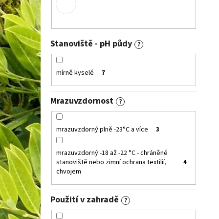
Stanoviště - pH půdy
?
mírně kyselé
7
Mrazuvzdornost
?
mrazuvzdorný plně -23°C a více
3
mrazuvzdorný -18 až -22 °C - chráněné
stanoviště nebo zimní ochrana textilií,
4
chvojem
Použití v zahradě
?