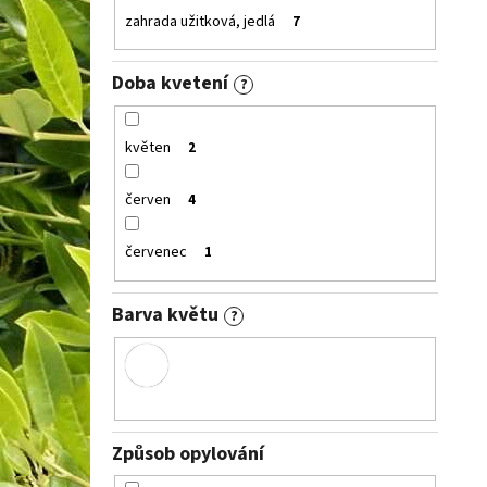
zahrada užitková, jedlá
7
Doba kvetení
?
květen
2
červen
4
červenec
1
Barva květu
?
Způsob opylování