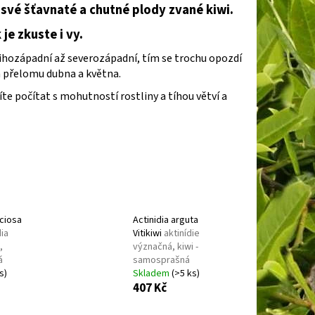
E
BARVÍNEK MENŠÍ
o své šťavnaté a chutné plody zvané kiwi.
je zkuste i vy.
 jihozápadní až severozápadní, tím se trochu opozdí
a přelomu dubna a května.
te počítat s mohutností rostliny a tíhou větví a
iciosa
Actinidia arguta
dia
Vitikiwi
aktinídie
,
význačná, kiwi -
á
samosprašná
s)
Skladem
(>5 ks)
407 Kč