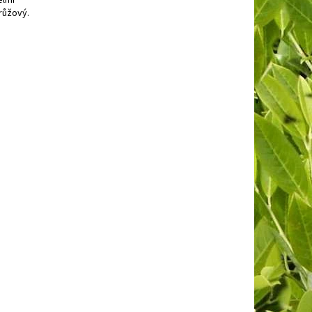
elmi
orůžový.