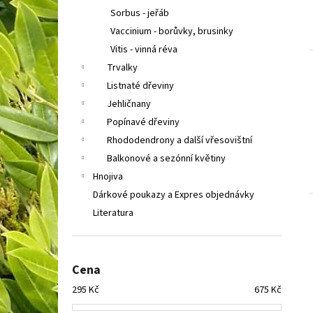
Sorbus - jeřáb
Vaccinium - borůvky, brusinky
Vitis - vinná réva
Trvalky
Listnaté dřeviny
Jehličnany
Popínavé dřeviny
Rhododendrony a další vřesovištní
Balkonové a sezónní květiny
Hnojiva
Dárkové poukazy a Expres objednávky
Literatura
Cena
295
Kč
675
Kč