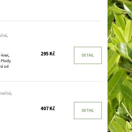
ačná,
295 Kč
kiwi,
DETAIL
. Plody
vá od
značná,
407 Kč
DETAIL