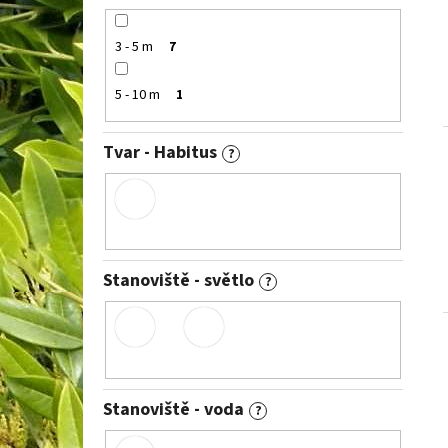
3 - 5 m
7
5 - 10 m
1
Tvar - Habitus
?
Stanoviště - světlo
?
Stanoviště - voda
?