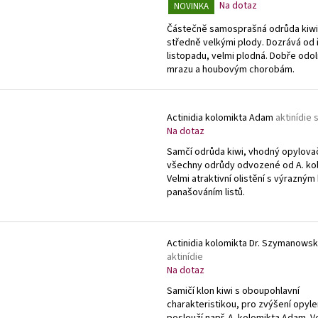
Na dotaz
NOVINKA
Částečně samosprašná odrůda kiwi
středně velkými plody. Dozrává od ř
listopadu, velmi plodná. Dobře odol
mrazu a houbovým chorobám.
Actinidia kolomikta Adam
aktinídie
Na dotaz
Samčí odrůda kiwi, vhodný opylova
všechny odrůdy odvozené od A. kol
Velmi atraktivní olistění s výrazným
panašováním listů.
Actinidia kolomikta Dr. Szymanowsk
aktinídie
Na dotaz
Samičí klon kiwi s oboupohlavní
charakteristikou, pro zvýšení opyle