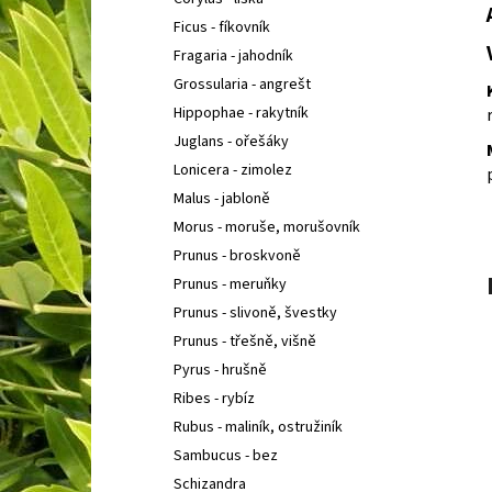
COTONEASTER PROCUMBENS QUEEN OF
l
CARPETH
SKALNÍK ZAKRSLÝ
Ficus - fíkovník
67 Kč
Fragaria - jahodník
Grossularia - angrešt
Hippophae - rakytník
Juglans - ořešáky
Lonicera - zimolez
Malus - jabloně
Morus - moruše, morušovník
Prunus - broskvoně
Prunus - meruňky
Prunus - slivoně, švestky
Prunus - třešně, višně
Pyrus - hrušně
Ribes - rybíz
Rubus - maliník, ostružiník
Sambucus - bez
Schizandra