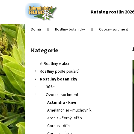
K
Přejít
na
o
Katalog rostlin 202
obsah
Zpět
Zpět
š
do
do
í
Domů
Rostliny botanicky
Ovoce - sortiment
k
obchodu
obchodu
P
o
Kategorie
Přeskočit
s
kategorie
t
⭐ Rostliny v akci
r
Rostliny podle použití
a
Rostliny botanicky
n
Růže
n
Ovoce - sortiment
í
Actinidia - kiwi
p
Amelanchier - muchovník
a
Aronia - černý jeřáb
n
Cornus - dřín
e
Corylus - líska