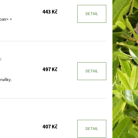
443 Kč
DETAIL
span> <
c
497 Kč
DETAIL
ruňky.
407 Kč
DETAIL