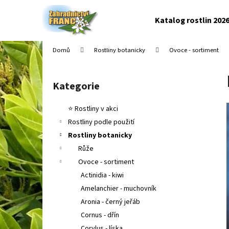
K
Přejít
na
o
Katalog rostlin 202
obsah
Zpět
Zpět
š
do
do
í
Domů
Rostliny botanicky
Ovoce - sortiment
k
obchodu
obchodu
P
o
Kategorie
Přeskočit
s
kategorie
t
⭐ Rostliny v akci
r
Rostliny podle použití
a
Rostliny botanicky
n
Růže
n
Ovoce - sortiment
í
Actinidia - kiwi
p
Amelanchier - muchovník
a
Aronia - černý jeřáb
n
Cornus - dřín
e
Corylus - líska