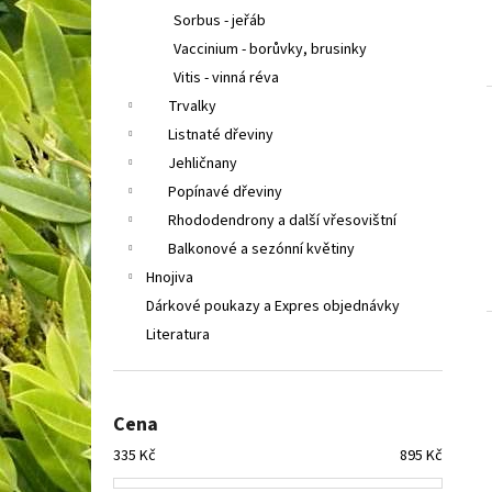
Sorbus - jeřáb
Vaccinium - borůvky, brusinky
Vitis - vinná réva
Trvalky
Listnaté dřeviny
Jehličnany
Popínavé dřeviny
Rhododendrony a další vřesovištní
Balkonové a sezónní květiny
Hnojiva
Dárkové poukazy a Expres objednávky
Literatura
Cena
335
Kč
895
Kč