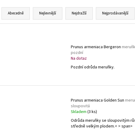
Ř
a
Abecedně
Nejlevnější
Nejdražší
Nejprodávanější
z
e
V
n
ý
í
p
Prunus armeniaca Bergeron
meruň
p
pozdní
i
Na dotaz
r
s
o
Pozdní odrůda meruňky.
p
d
r
u
o
k
d
t
Prunus armeniaca Golden Sun
meru
u
ů
sloupovitá
k
Skladem
(3 ks)
t
Odrůda meruňky se sloupovitým rů
ů
středně velkým plodem.< > span>