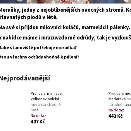
SEDUM TELEPHIUM SEDUCTION ROSE CHARM
HEMEROCALLIS X 
ROZCHODNÍK NACHOVÝ
ZAHRADNÍ
Meruňky, jedny z nejoblíbenějších ovocných stromů. K
97 Kč
143 Kč
šťavnatých plodů v létě.
Na své si přijdou milovníci koláčů, marmelád i pálenky
V nabídce máme i mrazuvzdorné odrůdy, tak je vyzkouš
Jaké stanoviště potřebuje meruňka?
Jsou všechny odrůdy vhodné k pálení?
Nejprodávanější
Prunus armeniaca
Prunus arme
Velkopavlovická
Maďarská
me
meruňka středně
středně raná
raná
Na dotaz
Na dotaz
443 Kč
407 Kč