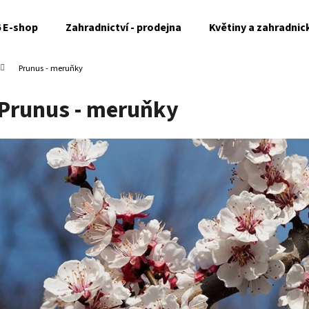
6 E-shop
Zahradnictví - prodejna
Květiny a zahradnic
Prunus - meruňky
Co potřebujete najít?
Prunus - meruňky
HLEDAT
Doporučujeme