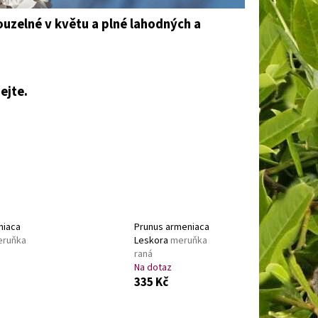
BAKABANA
DENIVKA
ouzelné v květu a plné lahodných a
.
ejte.
niaca
Prunus armeniaca
ruňka
Leskora
meruňka
raná
Na dotaz
335 Kč