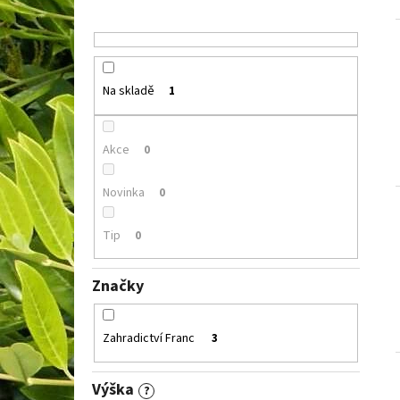
Na skladě
1
Akce
0
Novinka
0
Tip
0
Značky
Zahradictví Franc
3
Výška
?