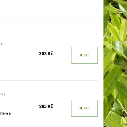
ka
383 Kč
DETAIL
ňka
895 Kč
DETAIL
stem a