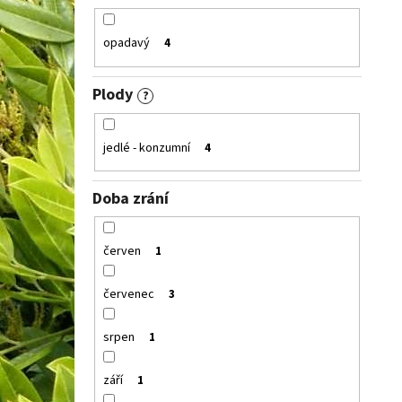
opadavý
4
Plody
?
jedlé - konzumní
4
Doba zrání
červen
1
červenec
3
srpen
1
září
1