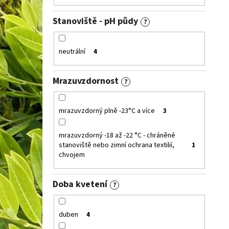
Stanoviště - pH půdy
?
neutrální
4
Mrazuvzdornost
?
mrazuvzdorný plně -23°C a více
3
mrazuvzdorný -18 až -22 °C - chráněné
stanoviště nebo zimní ochrana textilií,
1
chvojem
Doba kvetení
?
duben
4