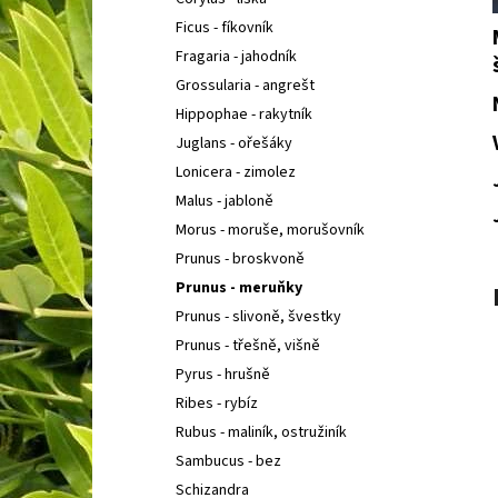
SEDUM TELEPHIUM SEDUCTION CHERRY
l
CHOCOLATE
ROZCHODNÍK NACHOVÝ
Ficus - fíkovník
97 Kč
Fragaria - jahodník
Grossularia - angrešt
Hippophae - rakytník
Juglans - ořešáky
Lonicera - zimolez
Malus - jabloně
Morus - moruše, morušovník
Prunus - broskvoně
Prunus - meruňky
Prunus - slivoně, švestky
Prunus - třešně, višně
Pyrus - hrušně
Ribes - rybíz
Rubus - maliník, ostružiník
Sambucus - bez
Schizandra