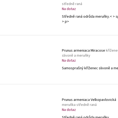
středně raná
Na dotaz
Středně raná odrůda meruňky.< > 
> p>
Prunus armeniaca Miracose
křížene
slivoně a meruňky
Na dotaz
Samosprašný kříženec slivoně a me
Prunus armeniaca Velkopavlovická
meruňka středně raná
Na dotaz
Středně raná odrůda meruňky.