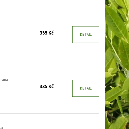
a
355 Kč
DETAIL
 raná
335 Kč
DETAIL
ka