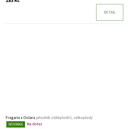
283 Kč
DETAIL
Fragaria x Ostara
jahodník stáleplodící, velkoplodý
Na dotaz
NOVINKA