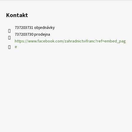
p
i
s
Kontakt
u
737203731 objednávky
737203730 prodejna
https://www.facebook.com/zahradnictvifranc?ref=embed_pag
e