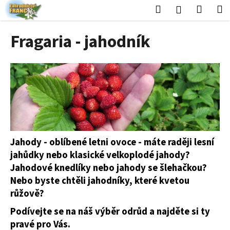
K
Přejít
Hledat
Nákup
M
Přihlášení
na
o
obsah
Zpět
Zpět
košík
š
Fragaria - jahodník
í
C
k
o
p
o
t
ř
e
Jahody - oblíbené letni ovoce - máte raději lesní
b
jahůdky nebo klasické velkoplodé jahody?
u
Jahodové knedlíky nebo jahody se šlehačkou?
j
Nebo byste chtěli jahodníky, které kvetou
e
růžově?
t
Podívejte se na náš výběr odrůd a najděte si ty
e
pravé pro Vás.
n