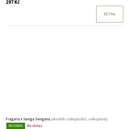
297 Kč
DETAIL
Fragaria x Senga Sengana
jahodník stáleplodící, velkoplodý
Na dotaz
NOVINKA