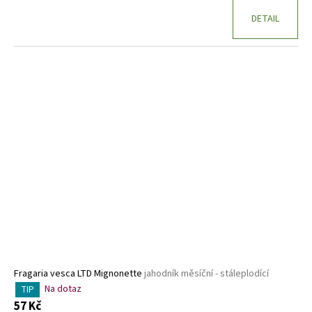
DETAIL
Fragaria vesca LTD Mignonette
jahodník měsíční - stáleplodící
Na dotaz
TIP
57 Kč