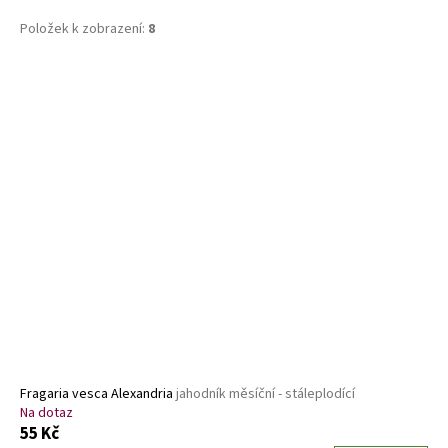
Položek k zobrazení:
8
V
ý
p
i
s
p
r
o
d
u
k
t
ů
Fragaria vesca Alexandria
jahodník měsíční - stáleplodící
Na dotaz
55 Kč