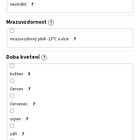
neutrální
7
Mrazuvzdornost
?
mrazuvzdorný plně -23°C a více
7
Doba kvetení
?
květen
5
červen
7
červenec
7
srpen
7
září
7