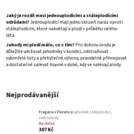
a
j
Jaký je rozdíl mezi jednouplodícími a stáleplodícími
í
odrůdami?
Jednouplodící mají jednu sklizeň naráz oproti
stáleplodícím, které nakvétají a plodí v průběhu celého
t
léta.
?
Jahody mi plodí málo, co s tím?
Pro dobrou úrodu je
důležité udržovat jahodníky v kondici, odstraňovat
odumřelé listy a přebytečné výhony, pravidelně přihnojovat
a dostatečně zalévat hlavně v době, kdy se nalévají plody.
HLEDAT
Nejprodávanější
D
o
p
Fragaria x Florence
jahodník stáleplodící,
o
velkoplodý
r
Na dotaz
u
307 Kč