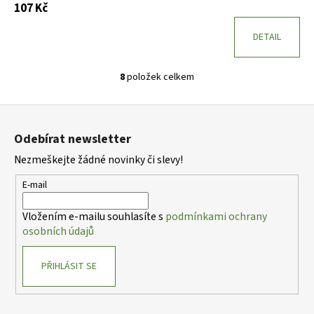
107 Kč
DETAIL
8
položek celkem
O
v
Z
l
á
á
Odebírat newsletter
d
p
a
Nezmeškejte žádné novinky či slevy!
a
c
t
E-mail
í
í
p
Vložením e-mailu souhlasíte s
podmínkami ochrany
r
osobních údajů
v
k
PŘIHLÁSIT SE
y
v
ý