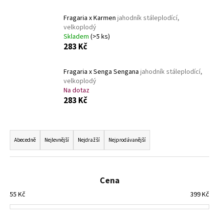
č
u
Fragaria x Karmen
jahodník stáleplodící,
j
velkoplodý
e
Skladem
(>5 ks)
m
283 Kč
e
Fragaria x Senga Sengana
jahodník stáleplodící,
velkoplodý
HEMEROCALLIS
Na dotaz
X
283 Kč
BAKABANA
DENIVKA
ZAHRADNÍ
Ř
143
a
Kč
Abecedně
Nejlevnější
Nejdražší
Nejprodávanější
z
e
n
Cena
í
55
Kč
399
Kč
p
r