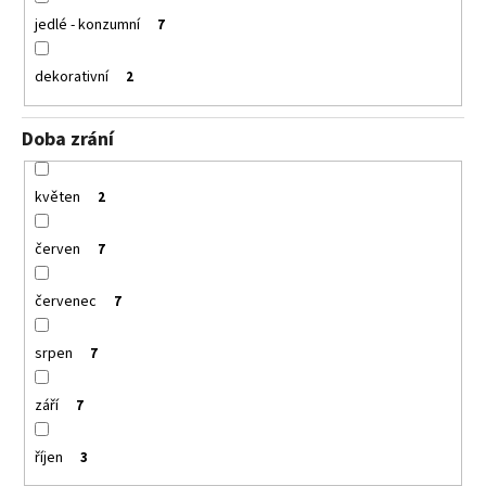
jedlé - konzumní
7
dekorativní
2
Doba zrání
květen
2
červen
7
červenec
7
srpen
7
září
7
říjen
3