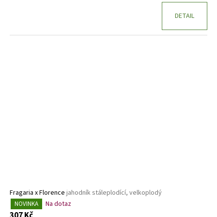
DETAIL
Fragaria x Florence
jahodník stáleplodící, velkoplodý
Na dotaz
NOVINKA
307 Kč