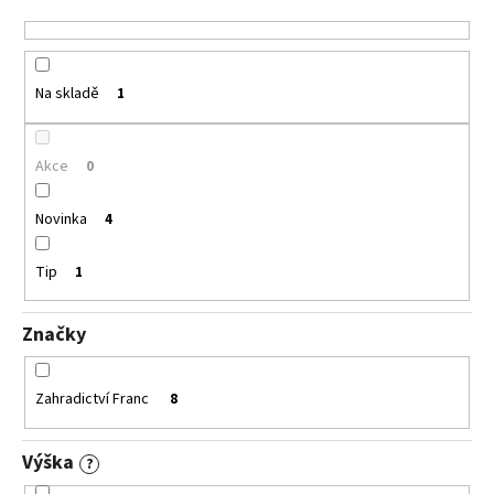
o
d
u
Na skladě
1
k
t
ů
Akce
0
Novinka
4
Tip
1
Značky
Zahradictví Franc
8
Výška
?