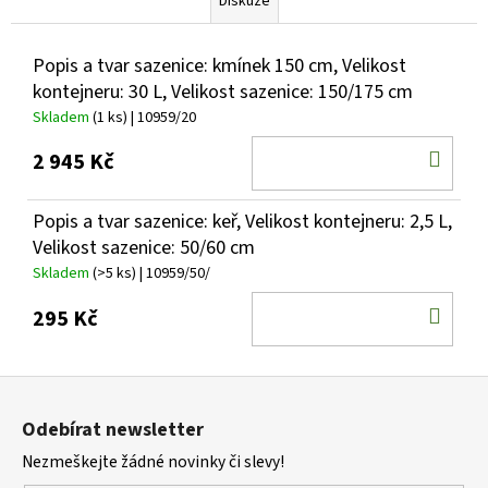
Diskuze
Popis a tvar sazenice: kmínek 150 cm, Velikost
kontejneru: 30 L, Velikost sazenice: 150/175 cm
Skladem
(1 ks)
| 10959/20
DO
2 945 Kč
KOŠ
Popis a tvar sazenice: keř, Velikost kontejneru: 2,5 L,
Velikost sazenice: 50/60 cm
Skladem
(>5 ks)
| 10959/50/
DO
295 Kč
KOŠ
Z
á
Odebírat newsletter
p
Nezmeškejte žádné novinky či slevy!
a