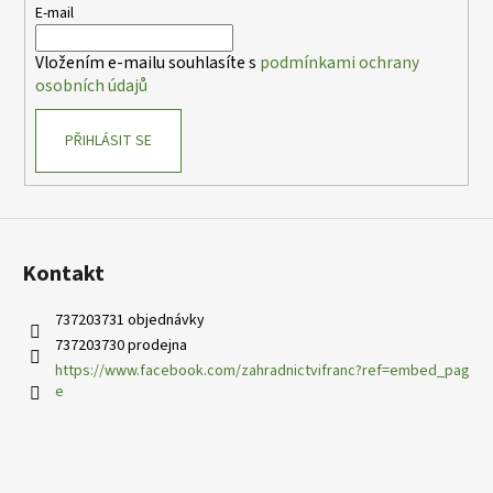
t
E-mail
í
Vložením e-mailu souhlasíte s
podmínkami ochrany
osobních údajů
PŘIHLÁSIT SE
Kontakt
737203731 objednávky
737203730 prodejna
https://www.facebook.com/zahradnictvifranc?ref=embed_pag
e