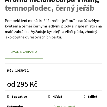
je
a
temnoplodec, černý jeřáb
0,0
z
j
5
í
hvězdiček.
Perspektivní menší keř "černého jeřábu" s narůžovělým
t
květem a téměř černými jedlými plody si najde místo i na
?
malé zahrádce. Vyžaduje kyselejší a vlhčí půdu, vhodný
jako doplněk vřesovištních partií.
ZVOLTE VARIANTU
HLEDAT
Kód:
10959/50/
D
o
od
295 Kč
p
Měrná
o
cena:
r
Zeptat se
Hlídat
Sdílet
u
Kategorie
:
Ovoce sortiment