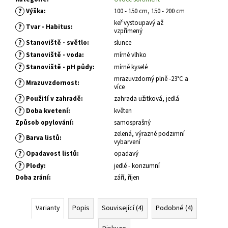
č
u
?
Výška
:
100 - 150 cm, 150 - 200 cm
j
keř vystoupavý až
?
Tvar - Habitus
:
vzpřímený
e
?
Stanoviště - světlo
:
slunce
m
?
Stanoviště - voda
:
mírné vlhko
e
?
Stanoviště - pH půdy
:
mírně kyselé
mrazuvzdorný plně -23°C a
?
Mrazuvzdornost
:
PHLOX
více
PANICULATA
?
Použití v zahradě
:
zahrada užitková, jedlá
YOUNIQUE
?
Doba kvetení
:
květen
RED
PLAMENKA
Způsob opylování
:
samosprašný
LATNATÁ
zelená, výrazné podzimní
?
Barva listů
:
vybarvení
105
Kč
?
Opadavost listů
:
opadavý
?
Plody
:
jedlé - konzumní
Doba zrání
:
září, říjen
Varianty
Popis
Související (4)
Podobné (4)