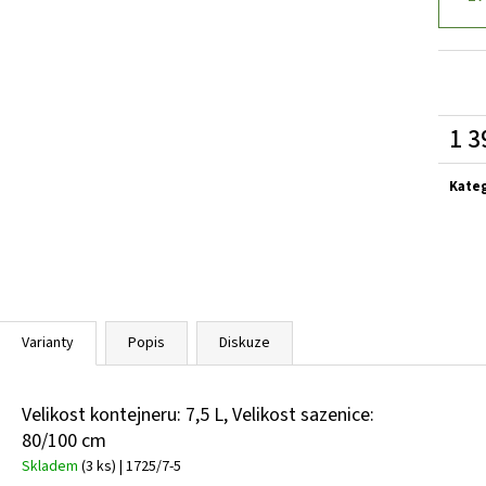
VINCA MINOR GERTRUDE JACKYLL
BARVÍNEK
VINCA MINOR BLU
MENŠÍ
59 Kč
59 Kč
1 3
Měrn
cena:
Kate
Varianty
Popis
Diskuze
Velikost kontejneru: 7,5 L, Velikost sazenice:
80/100 cm
Skladem
(3 ks)
| 1725/7-5