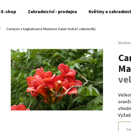
6 E-shop
Zahradnictví - prodejna
Květiny a zahradnic
Campsis x tagliabuana Madame Galen
trubač velkokvětý
Co potřebujete najít?
Průměr
Neoho
hodnoc
Ca
produk
HLEDAT
je
Ma
0,0
z
ve
5
Doporučujeme
hvězdi
Velko
oranž
vhodn
Vyžad
ZV