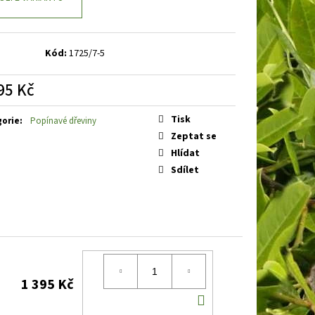
E
BARVÍNEK MENŠÍ
Kód:
1725/7-5
95 Kč
á
Tisk
gorie
:
Popínavé dřeviny
Zeptat se
Hlídat
Sdílet
1 395 Kč
DO