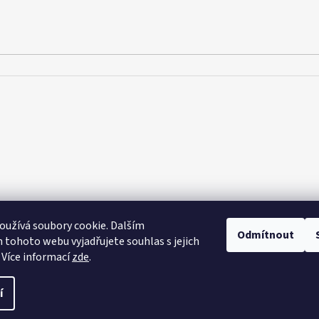
užívá soubory cookie. Dalším
Odmítnout
tohoto webu vyjadřujete souhlas s jejich
 Více informací
zde
.
azena.
í