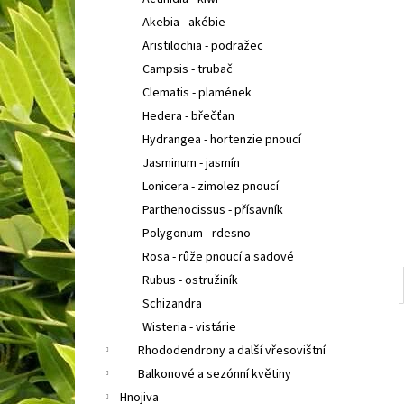
COTONEASTER PROCUMBENS QUEEN OF
l
CARPETH
SKALNÍK ZAKRSLÝ
Akebia - akébie
67 Kč
Aristilochia - podražec
Campsis - trubač
Clematis - plamének
Hedera - břečťan
Hydrangea - hortenzie pnoucí
Jasminum - jasmín
Lonicera - zimolez pnoucí
Parthenocissus - přísavník
Polygonum - rdesno
Rosa - růže pnoucí a sadové
Rubus - ostružiník
Schizandra
Wisteria - vistárie
Rhododendrony a další vřesovištní
Balkonové a sezónní květiny
Hnojiva