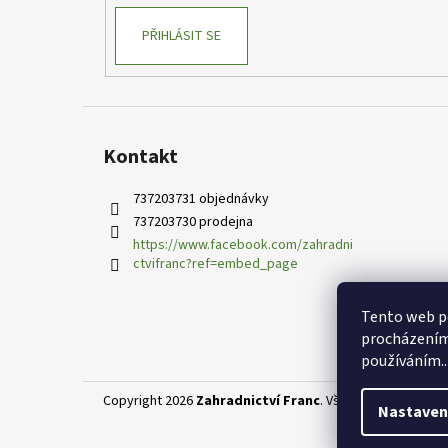
PŘIHLÁSIT SE
Kontakt
737203731 objednávky
737203730 prodejna
https://www.facebook.com/zahradni
ctvifranc?ref=embed_page
Tento web po
procházením 
používáním..
Copyright 2026
Zahradnictví Franc
. Všechna práva vyhr
Nastaven