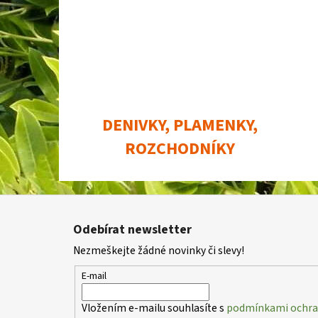
DENIVKY, PLAMENKY,
ROZCHODNÍKY
Z
á
Odebírat newsletter
p
Nezmeškejte žádné novinky či slevy!
a
t
E-mail
í
Vložením e-mailu souhlasíte s
podmínkami ochran