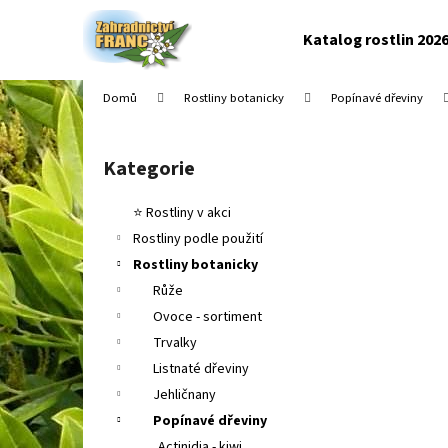
K
Přejít
na
o
Katalog rostlin 202
obsah
Zpět
Zpět
š
do
do
í
Domů
Rostliny botanicky
Popínavé dřeviny
k
obchodu
obchodu
P
o
Kategorie
Přeskočit
s
kategorie
t
⭐ Rostliny v akci
r
Rostliny podle použití
a
Rostliny botanicky
n
Růže
n
Ovoce - sortiment
í
Trvalky
p
Listnaté dřeviny
a
Jehličnany
n
Popínavé dřeviny
e
Actinidia - kiwi