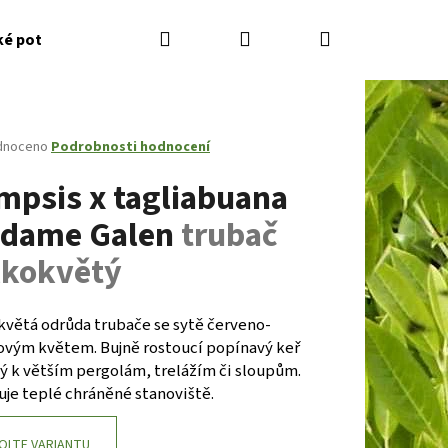
Hledat
Přihlášení
Nákupní
ké potřeby
Kontakty
Jak nakupovat
Zahradník
košík
né
dnoceno
Podrobnosti hodnocení
ení
mpsis x tagliabuana
tu
dame Galen
trubač
lkokvětý
ček.
květá odrůda trubače se sytě červeno-
ovým květem. Bujně rostoucí popínavý keř
ý k větším pergolám, trelážím či sloupům.
Následující
uje teplé chráněné stanoviště.
OLTE VARIANTU