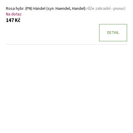
Rosa hybr. (PN) Händel (syn. Haendel, Handel)
růže zahradní - pnoucí
Na dotaz
147 Kč
DETAIL