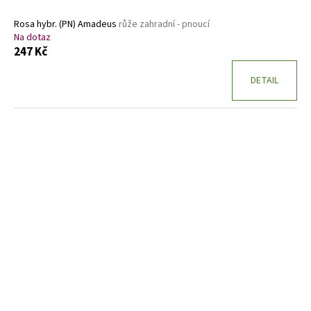
Rosa hybr. (PN) Amadeus
růže zahradní - pnoucí
Na dotaz
247 Kč
DETAIL