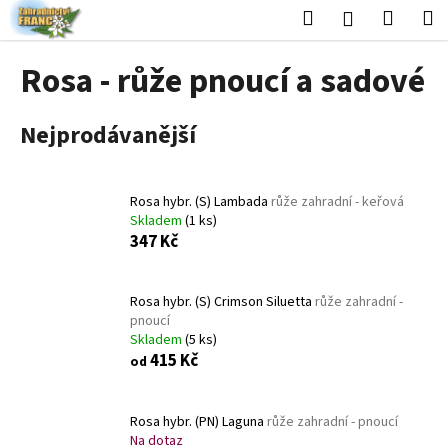
K
Přejít
Hledat
Nákup
M
Přihlášení
na
o
obsah
Zpět
Zpět
košík
š
Rosa - růže pnoucí a sadové
í
C
k
Nejprodávanější
o
p
o
Rosa hybr. (S) Lambada
růže zahradní - keřová
t
Skladem
(1 ks)
ř
347 Kč
e
b
Rosa hybr. (S) Crimson Siluetta
růže zahradní -
u
pnoucí
j
Skladem
(5 ks)
415 Kč
e
od
t
e
Rosa hybr. (PN) Laguna
růže zahradní - pnoucí
n
Na dotaz