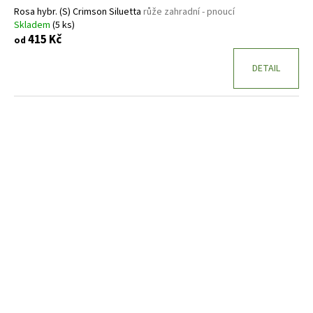
Rosa hybr. (S) Crimson Siluetta
růže zahradní - pnoucí
Skladem
(5 ks)
415 Kč
od
DETAIL