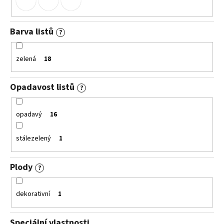
Barva listů
?
zelená
18
Opadavost listů
?
opadavý
16
stálezelený
1
Plody
?
dekorativní
1
Speciální vlastnosti