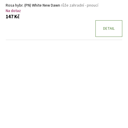
Rosa hybr. (PN) White New Dawn
růže zahradní - pnoucí
Na dotaz
147 Kč
DETAIL