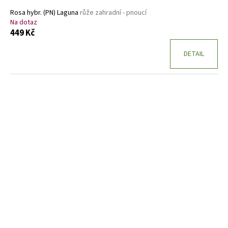
Rosa hybr. (PN) Laguna
růže zahradní - pnoucí
Na dotaz
449 Kč
DETAIL