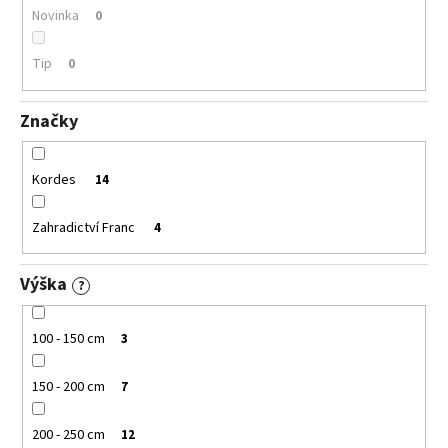
č
Novinka
0
u
j
Tip
0
e
m
e
Značky
VINCA
Kordes
14
MINOR
GERTRUDE
JACKYLL
Zahradictví Franc
4
BARVÍNEK
MENŠÍ
Výška
59
?
Kč
100 - 150 cm
3
150 - 200 cm
7
200 - 250 cm
12