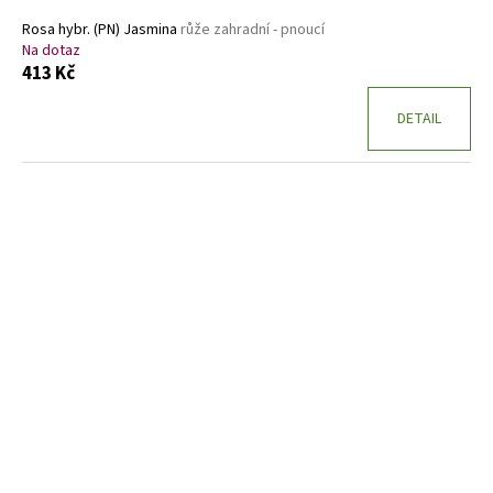
Rosa hybr. (PN) Jasmina
růže zahradní - pnoucí
Na dotaz
413 Kč
DETAIL