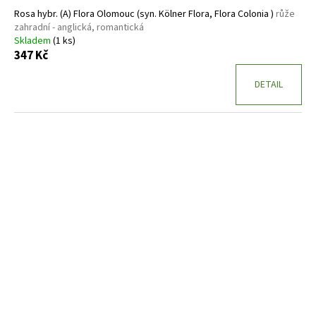
ů
Rosa hybr. (A) Flora Olomouc (syn. Kölner Flora, Flora Colonia )
růže
zahradní - anglická, romantická
Skladem
(1 ks)
347 Kč
DETAIL