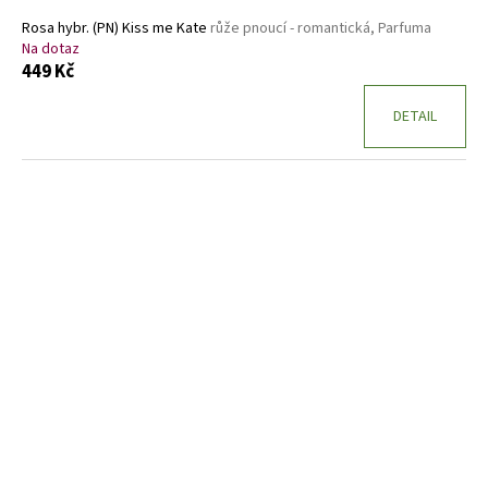
Rosa hybr. (PN) Kiss me Kate
růže pnoucí - romantická, Parfuma
Na dotaz
449 Kč
DETAIL