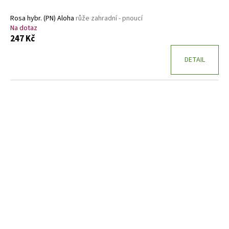
Rosa hybr. (PN) Aloha
růže zahradní - pnoucí
Na dotaz
247 Kč
DETAIL