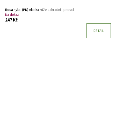
Rosa hybr. (PN) Alaska
růže zahradní - pnoucí
Na dotaz
247 Kč
DETAIL