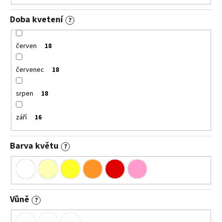
Doba kvetení
?
červen
18
červenec
18
srpen
18
září
16
Barva květu
?
Vůně
?