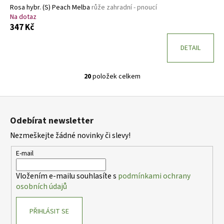
Rosa hybr. (S) Peach Melba
růže zahradní - pnoucí
Na dotaz
347 Kč
DETAIL
20
položek celkem
O
v
Z
l
á
á
Odebírat newsletter
d
p
a
Nezmeškejte žádné novinky či slevy!
a
c
t
E-mail
í
í
p
Vložením e-mailu souhlasíte s
podmínkami ochrany
r
osobních údajů
v
k
PŘIHLÁSIT SE
y