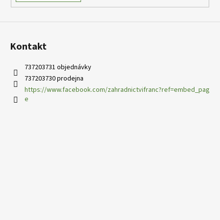
v
ý
p
i
s
Kontakt
u
737203731 objednávky
737203730 prodejna
https://www.facebook.com/zahradnictvifranc?ref=embed_pag
e