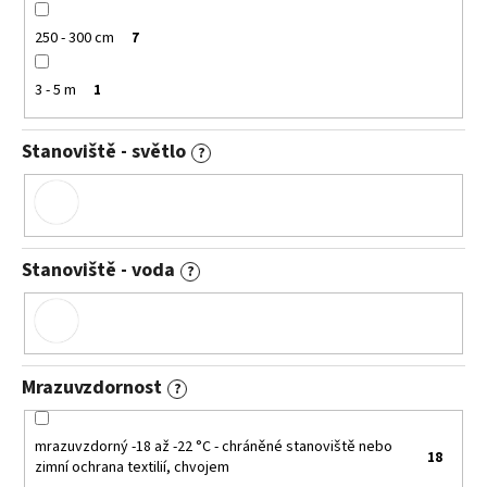
250 - 300 cm
7
3 - 5 m
1
Stanoviště - světlo
?
Stanoviště - voda
?
Mrazuvzdornost
?
mrazuvzdorný -18 až -22 °C - chráněné stanoviště nebo
18
zimní ochrana textilií, chvojem