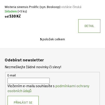
Wisteria sinensis Prolific (syn. Boskoop)
vistárie čínská
Skladem
(>5 ks)
530 Kč
od
DETAIL
5
položek celkem
O
v
Z
l
á
á
Odebírat newsletter
d
p
a
Nezmeškejte žádné novinky či slevy!
a
c
t
E-mail
í
í
p
Vložením e-mailu souhlasíte s
podmínkami ochrany
r
osobních údajů
v
k
PŘIHLÁSIT SE
y