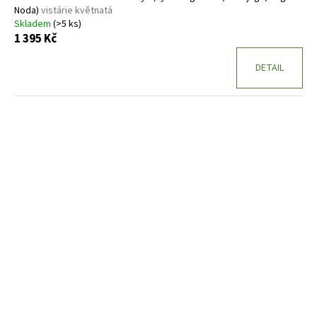
Noda)
vistárie květnatá
Skladem
(>5 ks)
1 395 Kč
DETAIL