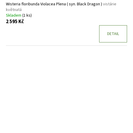
Wisteria floribunda Violacea Plena ( syn. Black Dragon )
vistárie
květnatá
Skladem
(1 ks)
2 595 Kč
DETAIL