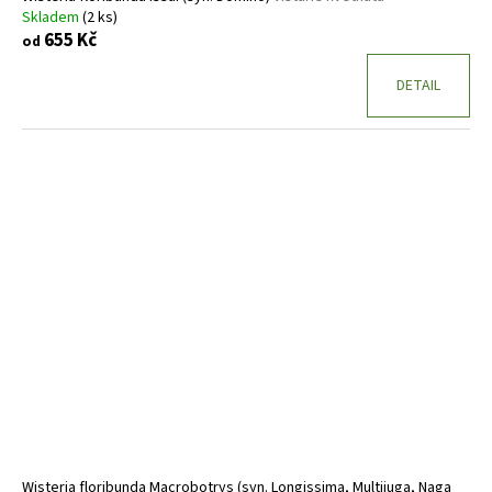
Skladem
(2 ks)
655 Kč
od
DETAIL
Wisteria floribunda Macrobotrys (syn. Longissima, Multijuga, Naga