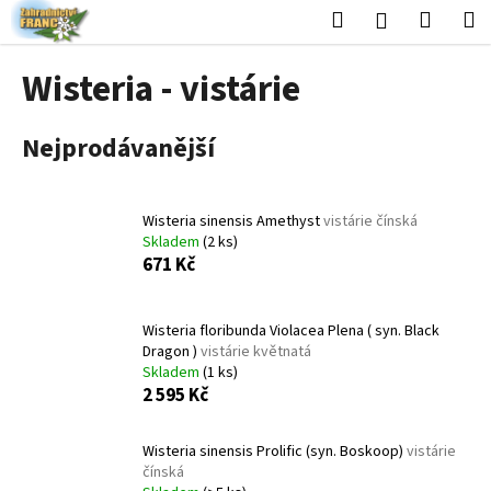
K
Přejít
Hledat
Nákup
M
Přihlášení
na
o
obsah
Zpět
Zpět
košík
š
Wisteria - vistárie
í
C
k
Nejprodávanější
o
p
o
Wisteria sinensis Amethyst
vistárie čínská
t
Skladem
(2 ks)
ř
671 Kč
e
b
Wisteria floribunda Violacea Plena ( syn. Black
u
Dragon )
vistárie květnatá
j
Skladem
(1 ks)
2 595 Kč
e
t
Wisteria sinensis Prolific (syn. Boskoop)
vistárie
e
čínská
n