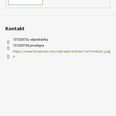
v
ý
p
i
s
Kontakt
u
737203731 objednávky
737203730 prodejna
https://www.facebook.com/zahradnictvifranc?ref=embed_pag
e