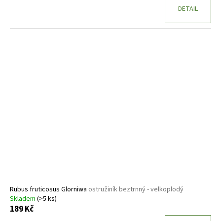
DETAIL
Rubus fruticosus Glorniwa
ostružiník beztrnný - velkoplodý
Skladem
(>5 ks)
189 Kč