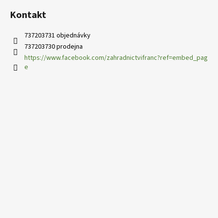
i
s
Kontakt
u
737203731 objednávky
737203730 prodejna
https://www.facebook.com/zahradnictvifranc?ref=embed_pag
e