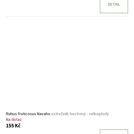
DETAIL
Rubus fruticosus Navaho
ostružiník beztrnný - velkoplodý
Na dotaz
155 Kč