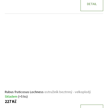
DETAIL
Rubus fruticosus Lochness
ostružiník beztrnný - velkoplodý
Skladem
(>5 ks)
227 Kč