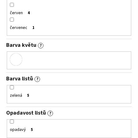
červen
4
červenec
1
Barva květu
?
Barva listů
?
zelená
5
Opadavost listů
?
opadavý
5