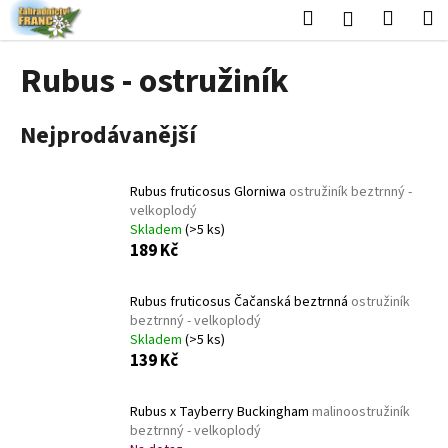
K
Přejít
Hledat
Nákup
M
Přihlášení
na
o
obsah
Zpět
Zpět
košík
š
Rubus - ostružiník
í
C
k
Nejprodávanější
o
p
o
Rubus fruticosus Glorniwa
ostružiník beztrnný -
t
velkoplodý
Skladem
(>5 ks)
ř
189 Kč
e
b
Rubus fruticosus Čačanská beztrnná
ostružiník
u
beztrnný - velkoplodý
j
Skladem
(>5 ks)
139 Kč
e
t
Rubus x Tayberry Buckingham
malinoostružiník
e
beztrnný - velkoplodý
n