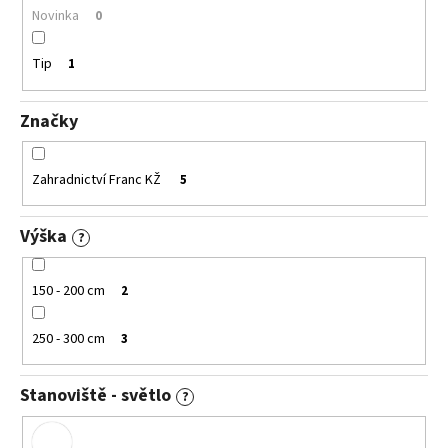
č
Novinka
0
u
j
Tip
1
e
m
e
Značky
PHLOX
Zahradnictví Franc KŽ
5
PANICULATA
EARLY
WHITE
Výška
?
PLAMENKA
LATNATÁ
179
150 - 200 cm
2
Kč
250 - 300 cm
3
Stanoviště - světlo
?