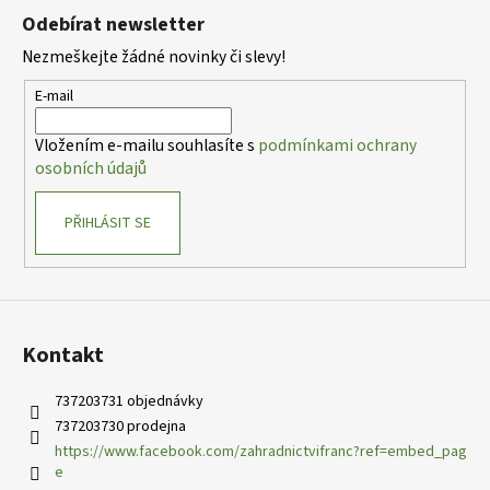
á
á
Odebírat newsletter
d
p
a
Nezmeškejte žádné novinky či slevy!
a
c
t
E-mail
í
í
p
Vložením e-mailu souhlasíte s
podmínkami ochrany
r
osobních údajů
v
k
PŘIHLÁSIT SE
y
v
ý
p
i
s
Kontakt
u
737203731 objednávky
737203730 prodejna
https://www.facebook.com/zahradnictvifranc?ref=embed_pag
e