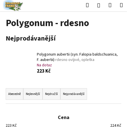
K
Přejít
Hledat
Nákup
M
Přihlášení
na
o
obsah
Zpět
Zpět
košík
š
Polygonum - rdesno
í
C
k
Nejprodávanější
o
p
o
Polygonum aubertii (syn. Falopia baldschuanica,
t
F. aubertii)
rdesno ovíjivé, opletka
Na dotaz
ř
223 Kč
e
b
Ř
u
a
Abecedně
Nejlevnější
Nejdražší
Nejprodávanější
j
z
e
e
t
n
Cena
e
í
n
223
Kč
224
Kč