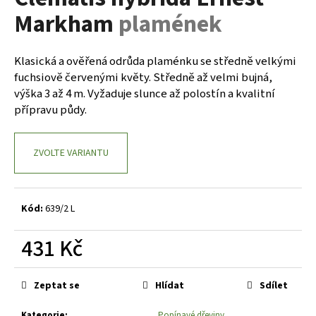
je
a
Markham
plamének
0,0
z
j
5
í
hvězdiček.
Klasická a ověřená odrůda plaménku se středně velkými
t
fuchsiově červenými květy. Středně až velmi bujná,
?
výška 3 až 4 m. Vyžaduje slunce až polostín a kvalitní
přípravu půdy.
ZVOLTE VARIANTU
HLEDAT
Kód:
639/2 L
D
o
431 Kč
p
Měrná
o
cena:
r
Zeptat se
Hlídat
Sdílet
u
Kategorie
:
Popínavé dřeviny