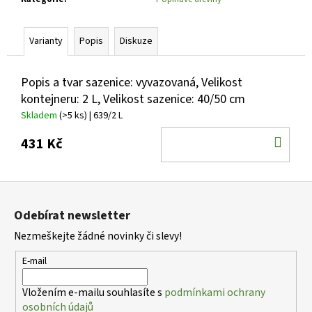
č
u
j
Varianty
Popis
Diskuze
e
m
e
Popis a tvar sazenice: vyvazovaná, Velikost
kontejneru: 2 L, Velikost sazenice: 40/50 cm
Skladem
(>5 ks)
| 639/2 L
DELPHINIUM
X
DO
431 Kč
CULTORUM
LIGHT
KOŠ
BLUE
WHITE
Z
BEE
OSTROŽKA
á
VELKOKVĚTÁ
Odebírat newsletter
p
85
Nezmeškejte žádné novinky či slevy!
a
Kč
t
E-mail
í
Vložením e-mailu souhlasíte s
podmínkami ochrany
osobních údajů