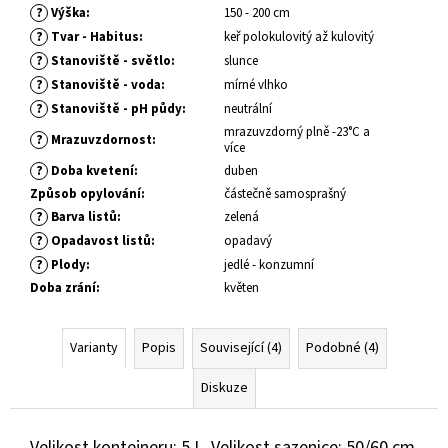
č
?
Výška
:
150 - 200 cm
u
?
Tvar - Habitus
:
keř polokulovitý až kulovitý
j
?
Stanoviště - světlo
:
slunce
e
?
Stanoviště - voda
:
mírné vlhko
m
?
e
Stanoviště - pH půdy
:
neutrální
mrazuvzdorný plně -23°C a
?
Mrazuvzdornost
:
více
PHLOX
?
Doba kvetení
:
duben
SUBULATA
Způsob opylování
:
částečně samosprašný
SCARLET
?
Barva listů
:
zelená
FLAME
PLAMENKA
?
Opadavost listů
:
opadavý
KOBERCOVÁ
?
Plody
:
jedlé - konzumní
75
Doba zrání
:
květen
Kč
Varianty
Popis
Související (4)
Podobné (4)
Diskuze
Velikost kontejneru: 5 L, Velikost sazenice: 50/60 cm