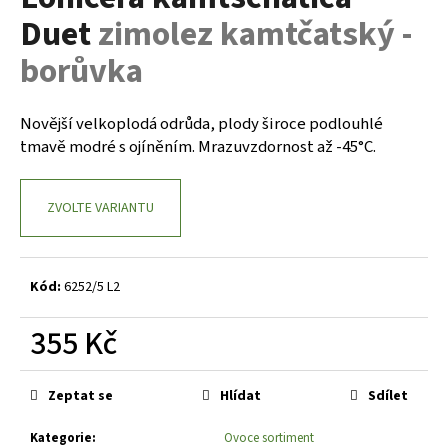
je
a
Duet
zimolez kamtčatský -
0,0
z
j
borůvka
5
í
hvězdiček.
t
Novější velkoplodá odrůda, plody široce podlouhlé
?
tmavě modré s ojíněním. Mrazuvzdornost až -45°C.
ZVOLTE VARIANTU
HLEDAT
Kód:
6252/5 L2
D
355 Kč
o
p
Měrná
o
cena:
Zeptat se
Hlídat
Sdílet
r
u
Kategorie
:
Ovoce sortiment