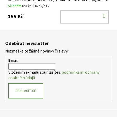
Skladem
(>5 ks)
| 6252/5 L2
DO
355 Kč
KOŠ
Z
á
Odebírat newsletter
p
Nezmeškejte žádné novinky či slevy!
a
t
E-mail
í
Vložením e-mailu souhlasíte s
podmínkami ochrany
osobních údajů
PŘIHLÁSIT SE