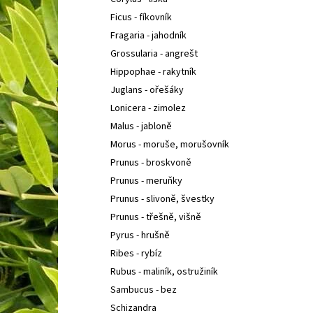
IBERIS SEMPERVIRENS APPEN-ETZ
IBERKA
l
STÁLEZELENÁ, ŠTĚNIČNÍK
Ficus - fíkovník
67 Kč
Fragaria - jahodník
Grossularia - angrešt
Hippophae - rakytník
Juglans - ořešáky
Lonicera - zimolez
Malus - jabloně
Morus - moruše, morušovník
Prunus - broskvoně
Prunus - meruňky
Prunus - slivoně, švestky
Prunus - třešně, višně
Pyrus - hrušně
Ribes - rybíz
Rubus - maliník, ostružiník
Sambucus - bez
Schizandra