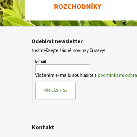
ROZCHODNÍKY
Z
á
Odebírat newsletter
p
Nezmeškejte žádné novinky či slevy!
a
t
E-mail
í
Vložením e-mailu souhlasíte s
podmínkami ochran
PŘIHLÁSIT SE
Kontakt