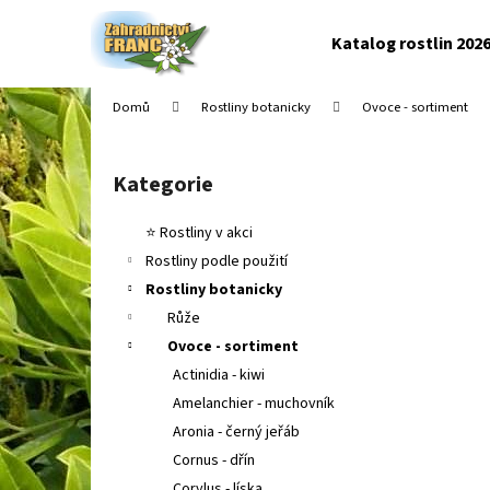
K
Přejít
na
o
Katalog rostlin 202
obsah
Zpět
Zpět
š
do
do
í
Domů
Rostliny botanicky
Ovoce - sortiment
k
obchodu
obchodu
P
o
Kategorie
Přeskočit
s
kategorie
t
⭐ Rostliny v akci
r
Rostliny podle použití
a
Rostliny botanicky
n
Růže
n
Ovoce - sortiment
í
Actinidia - kiwi
p
Amelanchier - muchovník
a
Aronia - černý jeřáb
n
Cornus - dřín
e
Corylus - líska