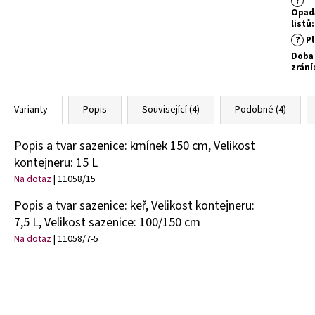
?
Opad
listů
:
?
Pl
Doba
zrání
Varianty
Popis
Související (4)
Podobné (4)
Popis a tvar sazenice: kmínek 150 cm, Velikost
kontejneru: 15 L
Na dotaz
| 11058/15
Popis a tvar sazenice: keř, Velikost kontejneru:
7,5 L, Velikost sazenice: 100/150 cm
Na dotaz
| 11058/7-5