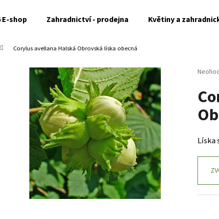
6 E-shop
Zahradnictví - prodejna
Květiny a zahradnic
Corylus avellana Halská Obrovská
líska obecná
Co potřebujete najít?
Průměr
Neoho
hodnoc
Co
produk
HLEDAT
je
Ob
0,0
z
5
Doporučujeme
hvězdi
Líska
ZV