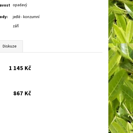
opadavý
avost
ody
:
jedlé - konzumní
září
:
Diskuze
1 145 Kč
867 Kč