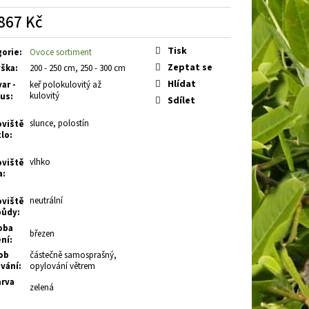
 EARLY WHITE
PLAMENKA
867 Kč
á
Tisk
gorie
:
Ovoce sortiment
Zeptat se
ška
:
200 - 250 cm, 250 - 300 cm
Hlídat
ar -
keř polokulovitý až
kulovitý
tus
:
Sdílet
slunce, polostín
oviště
tlo
:
vlhko
oviště
a
:
neutrální
oviště
půdy
:
oba
březen
ení
:
ob
částečně samosprašný,
vání
:
opylování větrem
rva
zelená