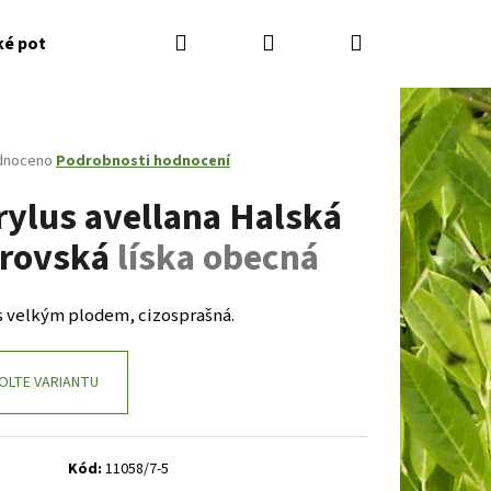
Hledat
Přihlášení
Nákupní
ké potřeby
Kontakty
Jak nakupovat
Zahradník
košík
né
dnoceno
Podrobnosti hodnocení
ení
rylus avellana Halská
tu
rovská
líska obecná
ček.
 s velkým plodem, cizosprašná.
OLTE VARIANTU
Následující
Kód:
11058/7-5