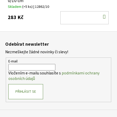
0/10 cm
Skladem
(>5 ks)
| 12862/10
DO
283 Kč
KOŠ
Z
á
Odebírat newsletter
p
Nezmeškejte žádné novinky či slevy!
a
t
E-mail
í
Vložením e-mailu souhlasíte s
podmínkami ochrany
osobních údajů
PŘIHLÁSIT SE