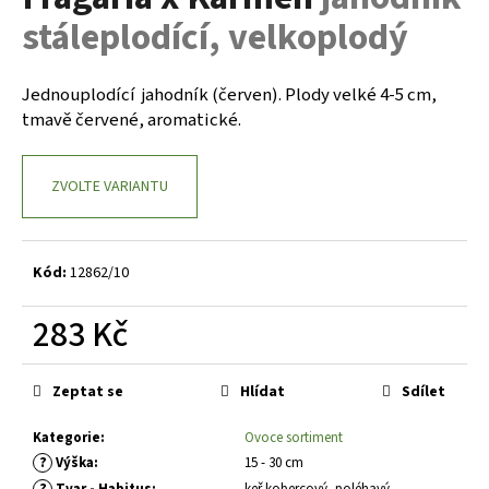
je
a
stáleplodící, velkoplodý
0,0
z
j
5
í
hvězdiček.
Jednouplodící jahodník (červen). Plody velké 4-5 cm,
t
tmavě červené, aromatické.
?
ZVOLTE VARIANTU
HLEDAT
Kód:
12862/10
283 Kč
D
Měrná
o
cena:
Zeptat se
Hlídat
Sdílet
p
o
Kategorie
:
Ovoce sortiment
r
?
Výška
:
15 - 30 cm
u
?
Tvar - Habitus
:
keř kobercový, poléhavý