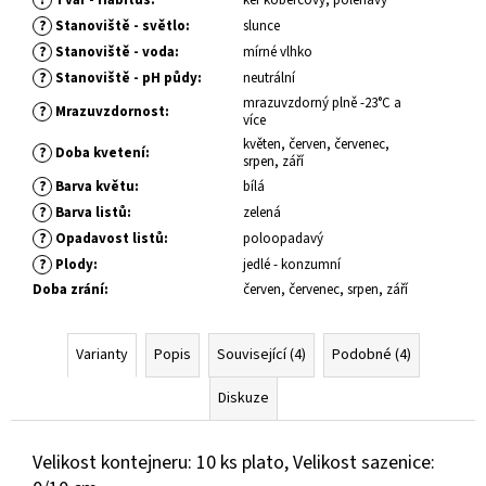
č
u
?
Stanoviště - světlo
:
slunce
j
?
Stanoviště - voda
:
mírné vlhko
e
?
Stanoviště - pH půdy
:
neutrální
m
mrazuvzdorný plně -23°C a
?
Mrazuvzdornost
:
e
více
květen, červen, červenec,
?
Doba kvetení
:
srpen, září
PHLOX
?
Barva květu
:
bílá
PANICULATA
?
Barva listů
:
zelená
YOUNIQUE
?
Opadavost listů
:
poloopadavý
BICOLOR
PLAMENKA
?
Plody
:
jedlé - konzumní
LATNATÁ
Doba zrání
:
červen, červenec, srpen, září
105
Kč
Varianty
Popis
Související (4)
Podobné (4)
Diskuze
Velikost kontejneru: 10 ks plato, Velikost sazenice: