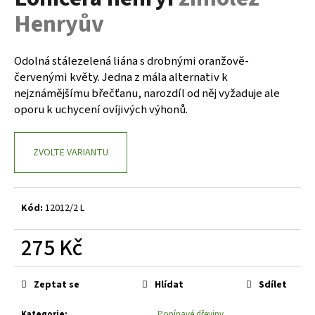
je
a
Henryův
0,0
z
j
5
í
hvězdiček.
Odolná stálezelená liána s drobnými oranžově-
t
červenými květy. Jedna z mála alternativ k
?
nejznámějšímu břečťanu, narozdíl od něj vyžaduje ale
oporu k uchycení ovíjivých výhonů.
ZVOLTE VARIANTU
HLEDAT
Kód:
12012/2 L
D
o
275 Kč
p
Měrná
o
cena:
r
Zeptat se
Hlídat
Sdílet
u
Kategorie
:
Popínavé dřeviny