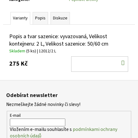
č
u
j
Varianty
Popis
Diskuze
e
m
e
Popis a tvar sazenice: vyvazovaná, Velikost
kontejneru: 2 L, Velikost sazenice: 50/60 cm
Skladem
(5 ks)
| 12012/2 L
CALLUNA
VULGARIS
DO
275 Kč
ARABELLA
VŘES
KOŠ
OBECNÝ
Z
69
Kč
á
Odebírat newsletter
p
Nezmeškejte žádné novinky či slevy!
a
t
E-mail
í
Vložením e-mailu souhlasíte s
podmínkami ochrany
osobních údajů