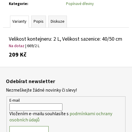
č
Kategorie
:
Popínavé dřeviny
u
j
e
Varianty
Popis
Diskuze
m
e
Velikost kontejneru: 2 L, Velikost sazenice: 40/50 cm
Na dotaz
| 669/2 L
TAXUS
209 Kč
MEDIA
YELLOW
LAND
Z
TIS
PROSTŘEDNÍ
á
Odebírat newsletter
379
p
Kč
Nezmeškejte žádné novinky či slevy!
a
t
E-mail
í
Vložením e-mailu souhlasíte s
podmínkami ochrany
osobních údajů