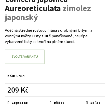
je
a
Aureoreticulata
zimolez
0,0
z
j
japonský
5
í
hvězdiček.
t
Vděčná středně rostoucí liána s drobnými bílými a
?
vonnými květy. Listy žlutě panašované, nejlépe
vybarvené listy se tvoří na plném slunci.
ZVOLTE VARIANTU
HLEDAT
Kód:
669/2 L
D
o
209 Kč
p
o
Měrná
r
cena:
Zeptat se
Hlídat
Sdílet
u