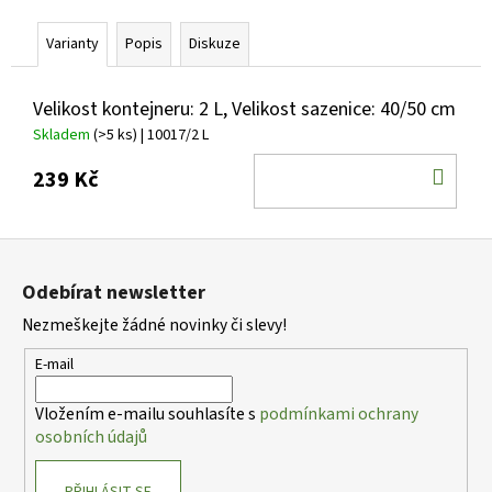
č
u
Varianty
Popis
Diskuze
j
e
m
Velikost kontejneru: 2 L, Velikost sazenice: 40/50 cm
e
Skladem
(>5 ks)
| 10017/2 L
DO
239 Kč
BUDDLEIA
KOŠ
DAVIDII
SUGAR
PLUM
Z
PBR
á
KOMULE
Odebírat newsletter
DAVIDOVA
p
Nezmeškejte žádné novinky či slevy!
249
a
Kč
t
E-mail
í
Vložením e-mailu souhlasíte s
podmínkami ochrany
osobních údajů
PŘIHLÁSIT SE