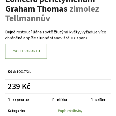
je
a
Graham Thomas
zimolez
0,0
z
j
Tellmannův
5
í
hvězdiček.
t
Bujně rostoucí liána s sytě žlutými květy, vyžaduje více
?
chráněné a spíše slunné stanoviště.< > span>
ZVOLTE VARIANTU
HLEDAT
Kód:
10017/2 L
D
239 Kč
o
Měrná
p
cena:
o
Zeptat se
Hlídat
Sdílet
r
u
Kategorie
:
Popínavé dřeviny