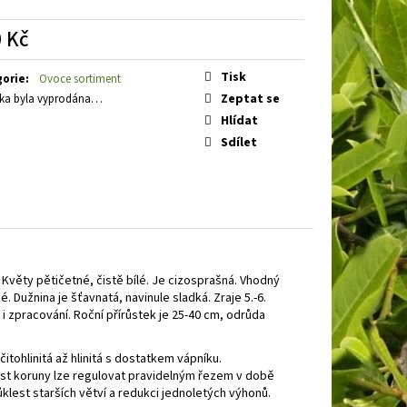
BAKABANA
DENIVKA
 Kč
á
Tisk
gorie
:
Ovoce sortiment
Zeptat se
ka byla vyprodána…
Hlídat
Sdílet
 Květy pětičetné, čistě bílé. Je cizosprašná. Vhodný
 Dužnina je šťavnatá, navinule sladká. Zraje 5.-6.
i zpracování. Roční přírůstek je 25-40 cm, odrůda
itohlinitá až hlinitá s dostatkem vápníku.
ost koruny lze regulovat pravidelným řezem v době
lest starších větví a redukci jednoletých výhonů.