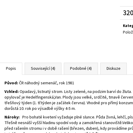
SEDUM TELEPHIUM SEDUCTION ROSE CHARM
HEMEROCALLIS X 
ROZCHODNÍK NACHOVÝ
ZAHRADNÍ
320
97 Kč
143 Kč
Měrn
cena:
Kate
Polož
Popis
Související (4)
Podobné (4)
Diskuze
Původ:
ČR náhodný semenáč, rok 1981
Vzhled:
Opadavý, listnatý strom. Listy zelené, na podzim barví do žluta.
opylovač je Hedelfingenská,Van. Plody jsou velké, srdčité, tmavě červené.
třešňový týden (1. tř.týden je začátek června). Vhodné pro přímý konzum 
dorůstá 10. rok po výsadbě výšky 4-5 m.
Nároky:
Pro bohaté kvetení vyžaduje plné slunce. Půda živná, lehčí, písč
Třešně nesnáší vyšší hladinu spodní vody a zamokřená stanoviště.Velik
před rašením stromu i v době rašení (březen, duben), kdy provádíme průk