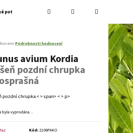
Hledat
Přihlášení
Nákupní
ké potřeby
Kontakty
Jak nakupovat
Zahradník
košík
né
dnoceno
Podrobnosti hodnocení
ení
unus avium Kordia
tu
ešeň pozdní chrupka
zosprašná
ček.
ň pozdní chrupka.< > span> < > p>
a byla vyprodána…
Následující
taz
Kód:
2106PAKO