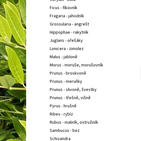
SEDUM TELEPHIUM SEDUCTION CHERRY
l
CHOCOLATE
ROZCHODNÍK NACHOVÝ
Ficus - fíkovník
97 Kč
Fragaria - jahodník
Grossularia - angrešt
Hippophae - rakytník
Juglans - ořešáky
Lonicera - zimolez
Malus - jabloně
Morus - moruše, morušovník
Prunus - broskvoně
Prunus - meruňky
Prunus - slivoně, švestky
Prunus - třešně, višně
Pyrus - hrušně
Ribes - rybíz
Rubus - maliník, ostružiník
Sambucus - bez
Schizandra