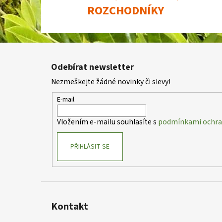
ROZCHODNÍKY
Z
á
Odebírat newsletter
p
Nezmeškejte žádné novinky či slevy!
a
t
E-mail
í
Vložením e-mailu souhlasíte s
podmínkami ochran
PŘIHLÁSIT SE
Kontakt