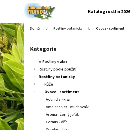
K
Přejít
na
o
Katalog rostlin 202
obsah
Zpět
Zpět
š
do
do
í
Domů
Rostliny botanicky
Ovoce - sortiment
k
obchodu
obchodu
P
o
Kategorie
Přeskočit
s
kategorie
t
⭐ Rostliny v akci
r
Rostliny podle použití
a
Rostliny botanicky
n
Růže
n
Ovoce - sortiment
í
Actinidia - kiwi
p
Amelanchier - muchovník
a
Aronia - černý jeřáb
n
Cornus - dřín
e
Corylus - líska