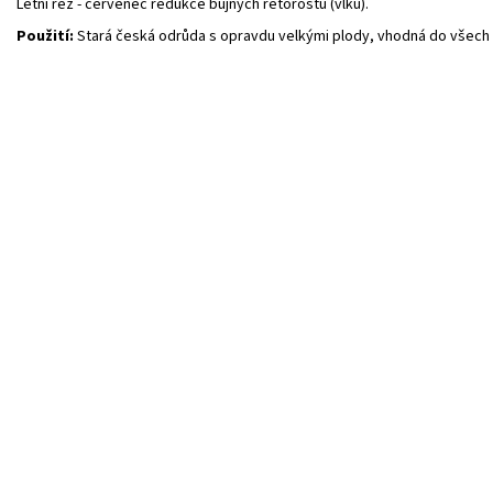
Letní řez - červenec redukce bujných retorostů (vlků).
Použití:
Stará česká odrůda s opravdu velkými plody, vhodná do všech p