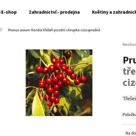
6 E-shop
Zahradnictví - prodejna
Květiny a zahradnic
Prunus avium Kordia
třešeň pozdní chrupka cizosprašná
Co potřebujete najít?
Průměr
Neoho
hodnoc
Pr
produk
HLEDAT
je
tř
0,0
z
ci
5
Doporučujeme
hvězdi
Třeše
Položk
Na do