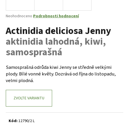
a
j
Průměrné
Neohodnoceno
Podrobnosti hodnocení
í
hodnocení
Actinidia deliciosa Jenny
produktu
t
je
?
aktinidia lahodná, kiwi,
0,0
z
samosprašná
5
hvězdiček.
Samosprašná odrůda kiwi Jenny se středně velkými
HLEDAT
plody. Bílé vonné květy. Dozrává od října do listopadu,
velmi plodná.
D
o
ZVOLTE VARIANTU
p
o
r
Kód:
12790/2 L
u