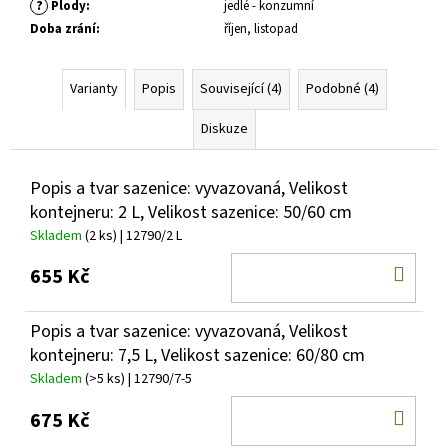
?
Plody
:
jedlé - konzumní
Doba zrání
:
říjen, listopad
Varianty
Popis
Související (4)
Podobné (4)
Diskuze
Popis a tvar sazenice: vyvazovaná, Velikost
kontejneru: 2 L, Velikost sazenice: 50/60 cm
Skladem
(2 ks)
| 12790/2 L
DO
655 Kč
KOŠ
Popis a tvar sazenice: vyvazovaná, Velikost
kontejneru: 7,5 L, Velikost sazenice: 60/80 cm
Skladem
(>5 ks)
| 12790/7-5
DO
675 Kč
KOŠ