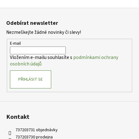
Z
á
Odebírat newsletter
p
Nezmeškejte žádné novinky či slevy!
a
t
E-mail
í
Vložením e-mailu souhlasíte s
podmínkami ochrany
osobních údajů
PŘIHLÁSIT SE
Kontakt
737203731 objednávky
737203730 prodejna