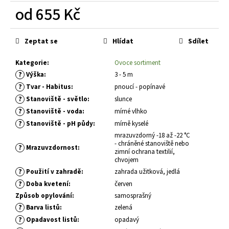
č
od
655 Kč
u
j
Měrná
e
cena:
Zeptat se
Hlídat
Sdílet
m
e
Kategorie
:
Ovoce sortiment
?
Výška
:
3 - 5 m
?
SEDUM
Tvar - Habitus
:
pnoucí - popínavé
TELEPHIUM
?
Stanoviště - světlo
:
slunce
SEDUCTION
?
Stanoviště - voda
:
mírné vlhko
CHERRY
CHOCOLATE
?
Stanoviště - pH půdy
:
mírně kyselé
ROZCHODNÍK
mrazuvzdorný -18 až -22 °C
NACHOVÝ
- chráněné stanoviště nebo
?
Mrazuvzdornost
:
zimní ochrana textilií,
97
chvojem
Kč
?
Použití v zahradě
:
zahrada užitková, jedlá
?
Doba kvetení
:
červen
Způsob opylování
:
samosprašný
?
Barva listů
:
zelená
?
Opadavost listů
:
opadavý