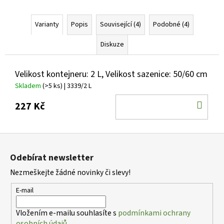
Varianty
Popis
Související (4)
Podobné (4)
Diskuze
Velikost kontejneru: 2 L, Velikost sazenice: 50/60 cm
Skladem
(>5 ks)
| 3339/2 L
DO
227 Kč
KOŠ
Z
á
Odebírat newsletter
p
Nezmeškejte žádné novinky či slevy!
a
t
E-mail
í
Vložením e-mailu souhlasíte s
podmínkami ochrany
osobních údajů