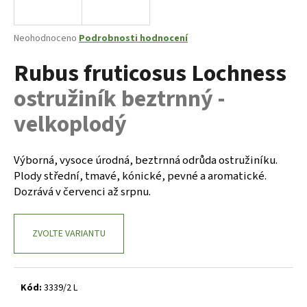
a
j
Průměrné
Neohodnoceno
Podrobnosti hodnocení
í
hodnocení
Rubus fruticosus Lochness
produktu
t
je
?
ostružiník beztrnný -
0,0
z
velkoplodý
5
hvězdiček.
Výborná, vysoce úrodná, beztrnná odrůda ostružiníku.
HLEDAT
Plody střední, tmavé, kónické, pevné a aromatické.
Dozrává v červenci až srpnu.
D
o
ZVOLTE VARIANTU
p
o
r
Kód:
3339/2 L
u