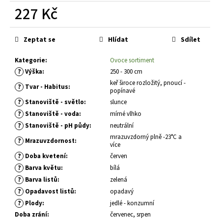
č
227 Kč
u
j
Měrná
e
cena:
Zeptat se
Hlídat
Sdílet
m
e
Kategorie
:
Ovoce sortiment
?
Výška
:
250 - 300 cm
keř široce rozložitý, pnoucí -
THUJA
?
Tvar - Habitus
:
popínavé
OCCIDENTALIS
GOLDEN
?
Stanoviště - světlo
:
slunce
SMARAGD
?
Stanoviště - voda
:
mírné vlhko
ZERAV
ZÁPADNÍ
?
Stanoviště - pH půdy
:
neutrální
mrazuvzdorný plně -23°C a
203
?
Mrazuvzdornost
:
více
Kč
?
Doba kvetení
:
červen
?
Barva květu
:
bílá
?
Barva listů
:
zelená
?
Opadavost listů
:
opadavý
?
Plody
:
jedlé - konzumní
Doba zrání
:
červenec, srpen