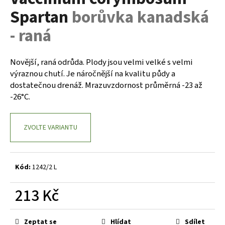
je
a
Spartan
borůvka kanadská
0,0
z
j
- raná
5
í
hvězdiček.
t
Novější, raná odrůda. Plody jsou velmi velké s velmi
?
výraznou chutí. Je náročnější na kvalitu půdy a
dostatečnou drenáž. Mrazuvzdornost průměrná -23 až
-26°C.
HLEDAT
ZVOLTE VARIANTU
D
Kód:
1242/2 L
o
p
213 Kč
o
r
Měrná
u
cena:
Zeptat se
Hlídat
Sdílet