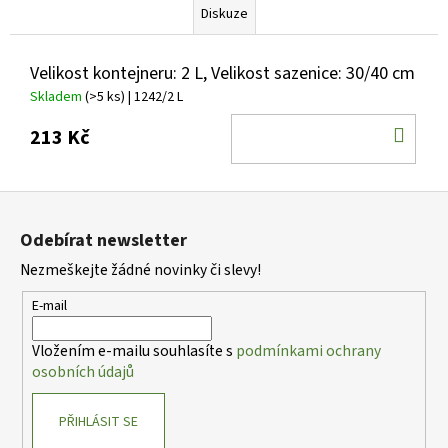
Diskuze
Velikost kontejneru: 2 L, Velikost sazenice: 30/40 cm
Skladem
(>5 ks)
| 1242/2 L
DO
213 Kč
KOŠ
Z
á
Odebírat newsletter
p
Nezmeškejte žádné novinky či slevy!
a
t
E-mail
í
Vložením e-mailu souhlasíte s
podmínkami ochrany
osobních údajů
PŘIHLÁSIT SE