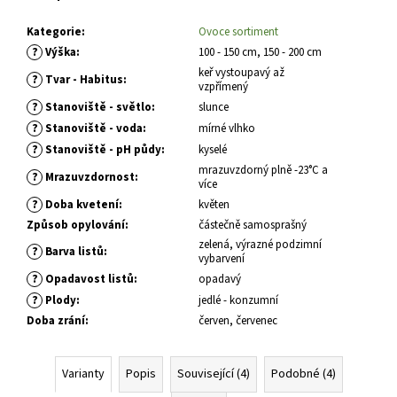
č
u
Kategorie
:
Ovoce sortiment
j
?
Výška
:
100 - 150 cm, 150 - 200 cm
e
keř vystoupavý až
m
?
Tvar - Habitus
:
vzpřímený
e
?
Stanoviště - světlo
:
slunce
?
Stanoviště - voda
:
mírné vlhko
?
Stanoviště - pH půdy
:
kyselé
SEDUM
TELEPHIUM
mrazuvzdorný plně -23°C a
?
Mrazuvzdornost
:
SEDUCTION
více
CHERRY
?
Doba kvetení
:
květen
CHOCOLATE
Způsob opylování
:
částečně samosprašný
ROZCHODNÍK
NACHOVÝ
zelená, výrazné podzimní
?
Barva listů
:
vybarvení
97
?
Opadavost listů
:
opadavý
Kč
?
Plody
:
jedlé - konzumní
Doba zrání
:
červen, červenec
Varianty
Popis
Související (4)
Podobné (4)