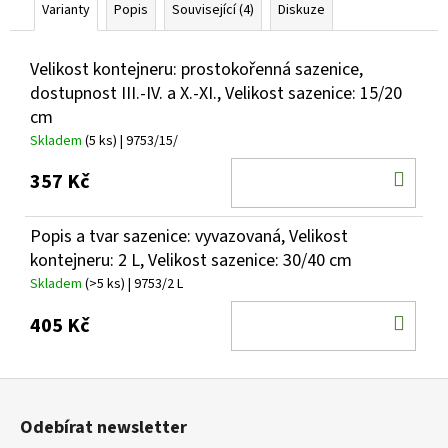
Varianty
Popis
Související (4)
Diskuze
Velikost kontejneru: prostokořenná sazenice,
dostupnost III.-IV. a X.-XI., Velikost sazenice: 15/20
cm
Skladem
(5 ks)
| 9753/15/
DO
357 Kč
KOŠ
Popis a tvar sazenice: vyvazovaná, Velikost
kontejneru: 2 L, Velikost sazenice: 30/40 cm
Skladem
(>5 ks)
| 9753/2 L
DO
405 Kč
KOŠ
Z
á
Odebírat newsletter
p