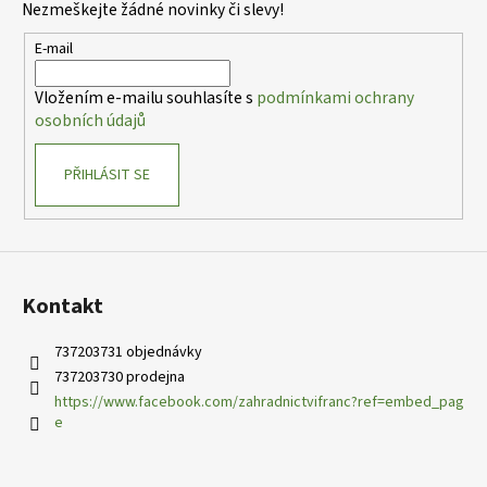
Nezmeškejte žádné novinky či slevy!
a
t
E-mail
í
Vložením e-mailu souhlasíte s
podmínkami ochrany
osobních údajů
PŘIHLÁSIT SE
Kontakt
737203731 objednávky
737203730 prodejna
https://www.facebook.com/zahradnictvifranc?ref=embed_pag
e