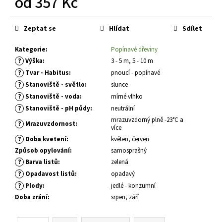
od
357 Kč
č
u
Měrná
j
cena:
Zeptat se
Hlídat
Sdílet
e
m
Kategorie
:
Popínavé dřeviny
e
?
Výška
:
3 - 5 m, 5 - 10 m
?
Tvar - Habitus
:
pnoucí - popínavé
BUDDLEIA
?
Stanoviště - světlo
:
slunce
DAVIDII
?
Stanoviště - voda
:
mírné vlhko
PRINCE
?
Stanoviště - pH půdy
:
neutrální
CHARMING
KOMULE
mrazuvzdorný plně -23°C a
?
Mrazuvzdornost
:
DAVIDOVA
více
?
Doba kvetení
:
květen, červen
149
Kč
Způsob opylování
:
samosprašný
?
Barva listů
:
zelená
?
Opadavost listů
:
opadavý
?
Plody
:
jedlé - konzumní
Doba zrání
:
srpen, září