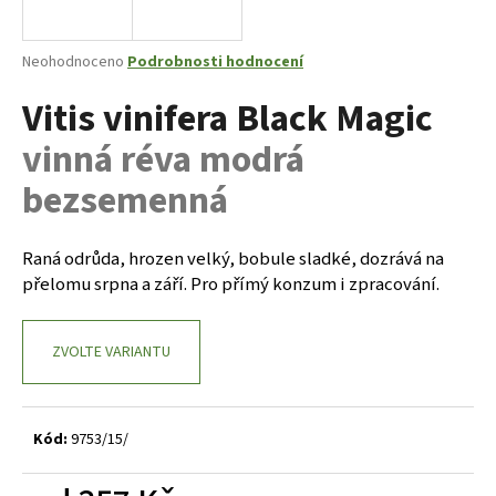
a
j
Průměrné
Neohodnoceno
Podrobnosti hodnocení
í
hodnocení
Vitis vinifera Black Magic
produktu
t
je
?
vinná réva modrá
0,0
z
bezsemenná
5
hvězdiček.
Raná odrůda, hrozen velký, bobule sladké, dozrává na
HLEDAT
přelomu srpna a září. Pro přímý konzum i zpracování.
D
ZVOLTE VARIANTU
o
p
o
Kód:
9753/15/
r
u