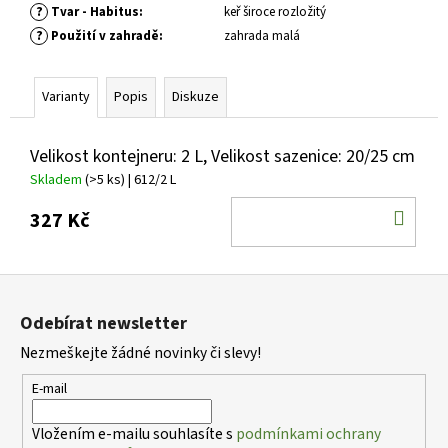
č
?
Tvar - Habitus
:
keř široce rozložitý
u
?
Použití v zahradě
:
zahrada malá
j
e
m
Varianty
Popis
Diskuze
e
Velikost kontejneru: 2 L, Velikost sazenice: 20/25 cm
HEMEROCALLIS
Skladem
(>5 ks)
| 612/2 L
X
TIGER
DO
327 Kč
BLOOD
DENIVKA
KOŠ
ZAHRADNÍ
Z
139
Kč
á
Odebírat newsletter
p
Nezmeškejte žádné novinky či slevy!
a
t
E-mail
í
Vložením e-mailu souhlasíte s
podmínkami ochrany