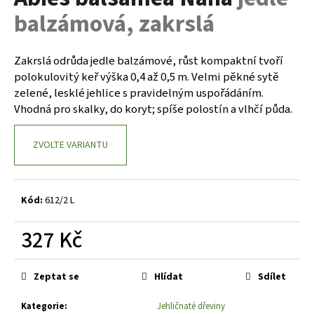
je
a
balzámová, zakrslá
0,0
z
j
5
í
hvězdiček.
Zakrslá odrůda jedle balzámové, růst kompaktní tvoří
t
polokulovitý keř výška 0,4 až 0,5 m. Velmi pěkné sytě
?
zelené, lesklé jehlice s pravidelným uspořádáním.
Vhodná pro skalky, do koryt; spíše polostín a vlhčí půda.
ZVOLTE VARIANTU
HLEDAT
Kód:
612/2 L
D
327 Kč
o
p
Měrná
o
cena:
Zeptat se
Hlídat
Sdílet
r
u
Kategorie
:
Jehličnaté dřeviny