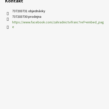
Kontakt
u
737203731 objednávky
737203730 prodejna
https://www.facebook.com/zahradnictvifranc?ref=embed_pag
e