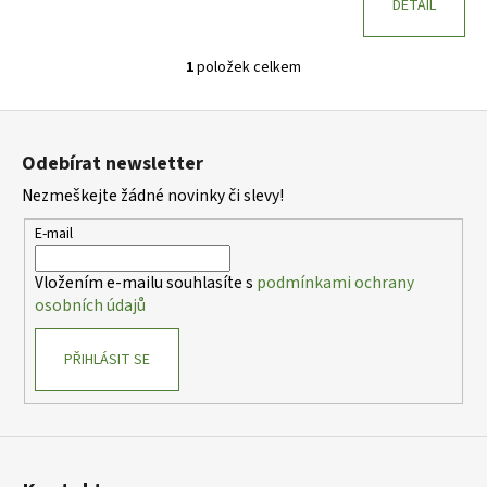
DETAIL
1
položek celkem
O
v
Z
l
á
á
Odebírat newsletter
d
p
a
Nezmeškejte žádné novinky či slevy!
a
c
t
E-mail
í
í
p
Vložením e-mailu souhlasíte s
podmínkami ochrany
r
osobních údajů
v
k
PŘIHLÁSIT SE
y
v
ý
p
i
s