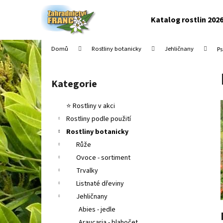
K
Přejít
na
o
Katalog rostlin 202
obsah
Zpět
Zpět
š
do
do
í
Domů
Rostliny botanicky
Jehličnany
Ps
k
obchodu
obchodu
P
o
Kategorie
Přeskočit
s
kategorie
t
⭐ Rostliny v akci
r
Rostliny podle použití
a
Rostliny botanicky
n
Růže
n
Ovoce - sortiment
í
Trvalky
p
Listnaté dřeviny
a
Jehličnany
n
Abies - jedle
e
Araucaria - blahočet