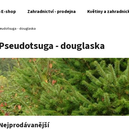
6 E-shop
Zahradnictví - prodejna
Květiny a zahradnic
eudotsuga - douglaska
Co potřebujete najít?
Pseudotsuga - douglaska
HLEDAT
Doporučujeme
Nejprodávanější