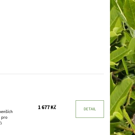
BAKABANA
DENIVKA
1 677 Kč
DETAIL
menších
 pro
i