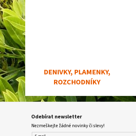
DENIVKY, PLAMENKY,
ROZCHODNÍKY
Z
á
Odebírat newsletter
p
Nezmeškejte žádné novinky či slevy!
a