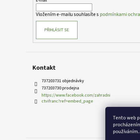
t
E-mail
í
Vložením e-mailu souhlasíte s
podmínkami ochran
PŘIHLÁSIT SE
Kontakt
737203731 objednávky
737203730 prodejna
https://www.facebook.com/zahradni
ctvifranc?ref=embed_page
Tento web po
procházením 
používáním..