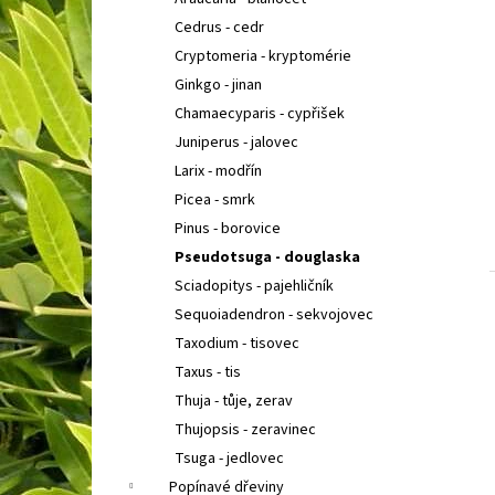
SEDUM TELEPHIUM SEDUCTION CHERRY
l
CHOCOLATE
ROZCHODNÍK NACHOVÝ
Cedrus - cedr
97 Kč
Cryptomeria - kryptomérie
Ginkgo - jinan
Chamaecyparis - cypřišek
Juniperus - jalovec
Larix - modřín
Picea - smrk
Pinus - borovice
Pseudotsuga - douglaska
Sciadopitys - pajehličník
Sequoiadendron - sekvojovec
Taxodium - tisovec
Taxus - tis
Thuja - tůje, zerav
Thujopsis - zeravinec
Tsuga - jedlovec
Popínavé dřeviny