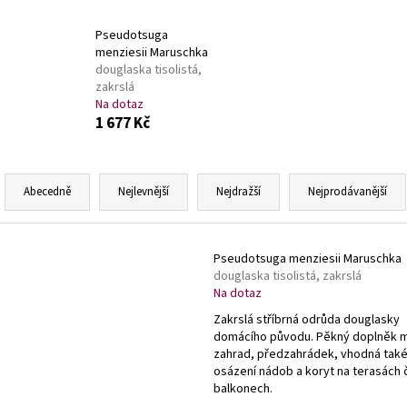
SEDUM TELEPHIUM SEDUCTION ROSE CHARM
HEMEROCALLIS X 
ROZCHODNÍK NACHOVÝ
ZAHRADNÍ
Pseudotsuga
97 Kč
143 Kč
menziesii Maruschka
douglaska tisolistá,
zakrslá
Na dotaz
1 677 Kč
Ř
a
Abecedně
Nejlevnější
Nejdražší
Nejprodávanější
z
e
V
n
Pseudotsuga menziesii Maruschka
ý
douglaska tisolistá, zakrslá
í
p
Na dotaz
p
i
Zakrslá stříbrná odrůda douglasky
r
domácího původu. Pěkný doplněk 
s
o
zahrad, předzahrádek, vhodná také
p
osázení nádob a koryt na terasách č
d
r
balkonech.