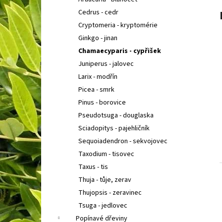
COTONEASTER PROCUMBENS QUEEN OF
l
CARPETH
SKALNÍK ZAKRSLÝ
Cedrus - cedr
67 Kč
Cryptomeria - kryptomérie
Ginkgo - jinan
Chamaecyparis - cypřišek
Juniperus - jalovec
Larix - modřín
Picea - smrk
Pinus - borovice
Pseudotsuga - douglaska
Sciadopitys - pajehličník
Sequoiadendron - sekvojovec
Taxodium - tisovec
Taxus - tis
Thuja - tůje, zerav
Thujopsis - zeravinec
Tsuga - jedlovec
Popínavé dřeviny