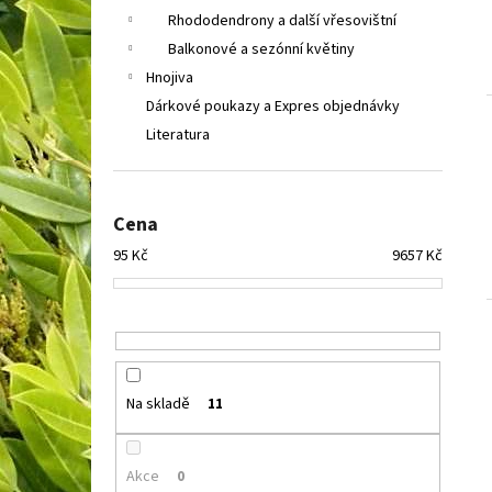
Rhododendrony a další vřesovištní
Balkonové a sezónní květiny
Hnojiva
Dárkové poukazy a Expres objednávky
Literatura
Cena
95
Kč
9657
Kč
Na skladě
11
Akce
0