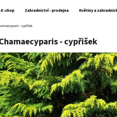
6 E-shop
Zahradnictví - prodejna
Květiny a zahradnic
amaecyparis - cypřišek
Co potřebujete najít?
Chamaecyparis - cypřišek
HLEDAT
Doporučujeme