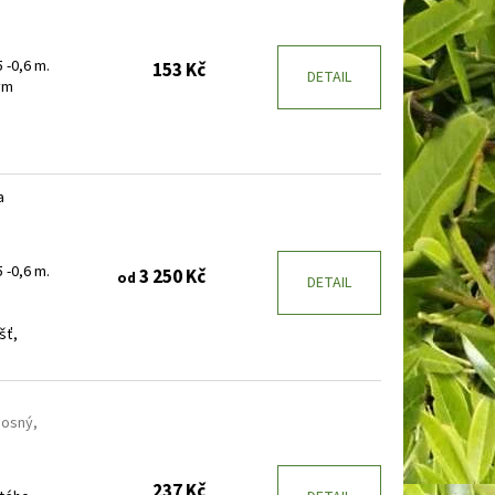
 -0,6 m.
153 Kč
DETAIL
tým
a
 -0,6 m.
3 250 Kč
od
DETAIL
šť,
nosný,
237 Kč