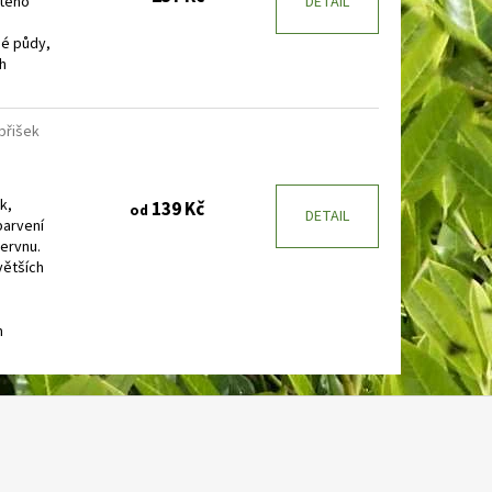
itého
DETAIL
né půdy,
h
přišek
k,
139 Kč
od
DETAIL
barvení
červnu.
větších
m