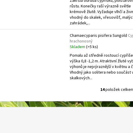
Zakrslá odrůda cypřišku, polštářov
růstu. Konečky raší výrazně světle
krémově žlutě. Vyžaduje vlhčí a živ
vhodný do skalek, vřesovišť, malýc
zahrádek,...
Chamaecyparis pisifera Sungold
Cy
hrachonosný
Skladem
(>5 ks)
Pomalu až středně rostoucí cypřiše
výška 0,8 -1,2 m. Atraktivní žluté vy
výhonů je nejvýraznější v květnu a 
Vhodný jako solitera nebo součást 
skalkových...
14
položek celke
O
v
l
á
d
a
c