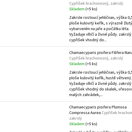
Cypřišek hrachonosný, zakrslý
Skladem
(>5 ks)
Zakrsle rostoucí jehličnan, výška 0,5
ploše kulovitý keřík, s výrazně žlu
vybarvením na jaře a počátku léta.
Vyžaduje vlhčí a živné půdy. zakrslý
cypřišek vhodný do...
Chamaecyparis pisifera Filifera Nan
Cypřišek hrachonosný, zakrslý
Skladem
(>5 ks)
Zakrsle rostoucí jehličnan, výška 0,5
ploše kulovitý keřík, hustě větvený.
Vyžaduje vlhčí a živné půdy. zakrslý
cypřišek vhodný do skalek, vřesovi
malých zahrádek,...
Chamaecyparis pisifera Plumosa
Compressa Aurea
Cypřišek hracho
zakrslý
Skladem
(>5 ks)