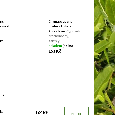
E
BARVÍNEK MENŠÍ
ris
Chamaecyparis
leward
pisifera Filifera
Aurea Nana
Cypřišek
hrachonosný,
 ks)
zakrslý
Skladem
(>5 ks)
153 Kč
ris
k,
169 Kč
DETAIL