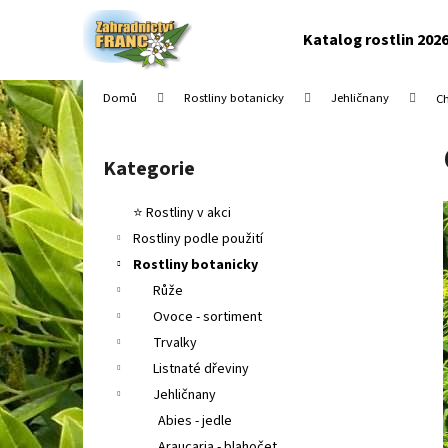
K
Přejít
na
o
Katalog rostlin 202
obsah
Zpět
Zpět
š
do
do
í
Domů
Rostliny botanicky
Jehličnany
Ch
k
obchodu
obchodu
P
o
Kategorie
Přeskočit
s
kategorie
t
⭐ Rostliny v akci
r
Rostliny podle použití
a
Rostliny botanicky
n
Růže
n
Ovoce - sortiment
í
Trvalky
p
Listnaté dřeviny
a
Jehličnany
n
Abies - jedle
e
Araucaria - blahočet