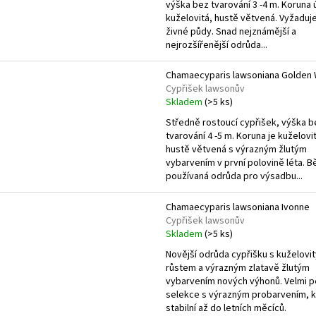
r
výška bez tvarování 3 -4 m. Koruna
s
o
kuželovitá, hustě větvená. Vyžaduje
p
živné půdy. Snad nejznámější a
d
r
nejrozšířenější odrůda...
u
o
k
Chamaecyparis lawsoniana Golden
d
Cypřišek lawsonův
t
u
Skladem
(>5 ks)
ů
k
Středně rostoucí cypřišek, výška b
t
tvarování 4 -5 m. Koruna je kuželovi
hustě větvená s výrazným žlutým
ů
vybarvením v první polovině léta. 
používaná odrůda pro výsadbu...
Chamaecyparis lawsoniana Ivonne
Cypřišek lawsonův
Skladem
(>5 ks)
Novější odrůda cypřišku s kuželovi
růstem a výrazným zlatavě žlutým
vybarvením nových výhonů. Velmi 
selekce s výrazným probarvením, k
stabilní až do letních měcíců.