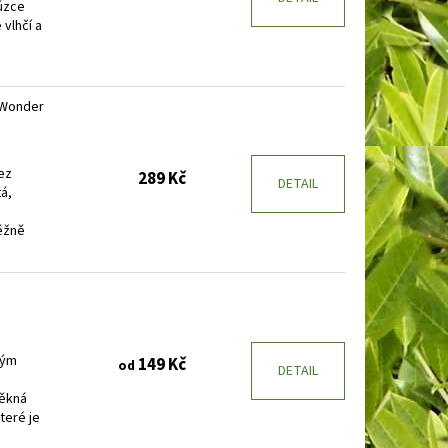
 úzce
 vlhčí a
 Wonder
ez
289 Kč
DETAIL
tá,
Běžně
tým
149 Kč
od
DETAIL
pěkná
teré je