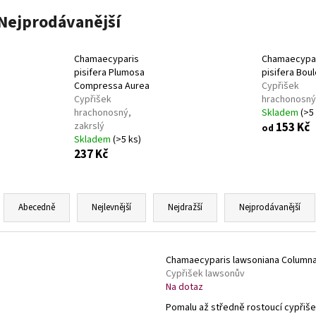
VINCA MINOR GERTRUDE JACKYLL
BARVÍNEK
VINCA MINOR BLU
MENŠÍ
Nejprodávanější
59 Kč
59 Kč
Chamaecyparis
Chamaecypa
pisifera Plumosa
pisifera Bou
Compressa Aurea
Cypřišek
Cypřišek
hrachonosný
hrachonosný,
Skladem
(>5
zakrslý
153 Kč
od
Skladem
(>5 ks)
237 Kč
Ř
a
Abecedně
Nejlevnější
Nejdražší
Nejprodávanější
z
e
V
n
Chamaecyparis lawsoniana Columna
ý
Cypřišek lawsonův
í
p
Na dotaz
p
i
Pomalu až středně rostoucí cypřiše