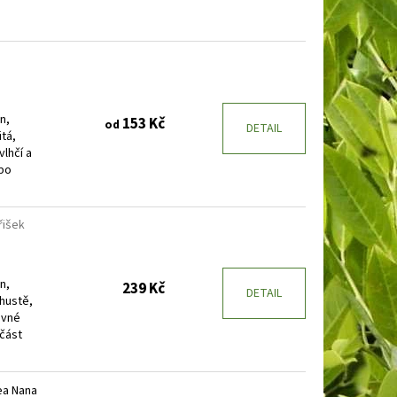
n,
153 Kč
od
DETAIL
itá,
vlhčí a
ebo
řišek
n,
239 Kč
DETAIL
 hustě,
ivné
část
ea Nana