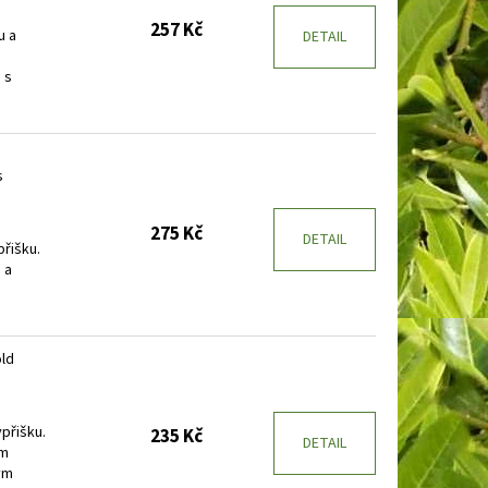
257 Kč
u a
DETAIL
 s
s
275 Kč
DETAIL
přišku.
 a
ld
ypřišku.
235 Kč
DETAIL
ím
ým