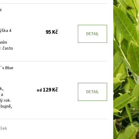
i
výška 4
95 Kč
DETAIL
mním
y. často
´s Blue
k,
129 Kč
od
DETAIL
 a
ý rok.
bujně,
išek