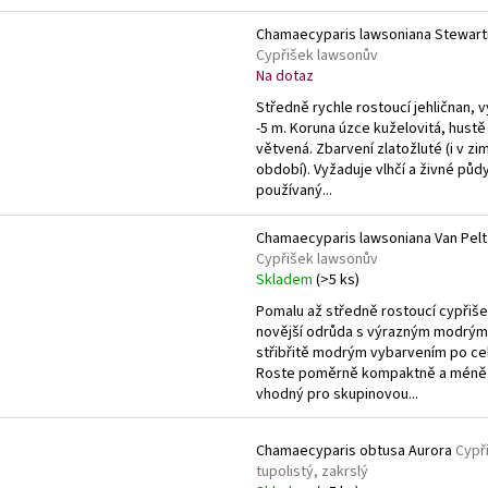
Chamaecyparis lawsoniana Stewarti
Cypřišek lawsonův
Na dotaz
Středně rychle rostoucí jehličnan, 
-5 m. Koruna úzce kuželovitá, hustě
větvená. Zbarvení zlatožluté (i v zi
období). Vyžaduje vlhčí a živné půd
používaný...
Chamaecyparis lawsoniana Van Pelt
Cypřišek lawsonův
Skladem
(>5 ks)
Pomalu až středně rostoucí cypřiše
novější odrůda s výrazným modrým
střibřitě modrým vybarvením po cel
Roste poměrně kompaktně a méně 
vhodný pro skupinovou...
Chamaecyparis obtusa Aurora
Cypř
tupolistý, zakrslý