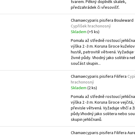
tvarem. Pěkný doplněk skalek,
předzahrádek či vřesovišť.
Chamaecyparis pisifera Bouleward
Cypřišek hrachonosný
Skladem
(>5 ks)
Pomalu až středně rostoucí jehlična
výška 2 -3 m. Koruna široce kuželov
hustě, patrovitě větvená. Vyžaduje 
živné půdy. Vhodný jako solitéra n
součást skupin...
Chamaecyparis pisifera Filifera
Cyp
hrachonosný
Skladem
(2 ks)
Pomalu až středně rostoucí jehlična
výška 2 -3 m. Koruna široce vejčitá,
převisle větvená. Vyžaduje vlhčí a ž
půdy.Vhodný jako solitera nebo sou
skupin jehličnanů.
Chamaecyparis pisifera Filifera Aur