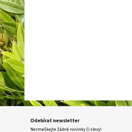
Z
á
Odebírat newsletter
p
Nezmeškejte žádné novinky či slevy!