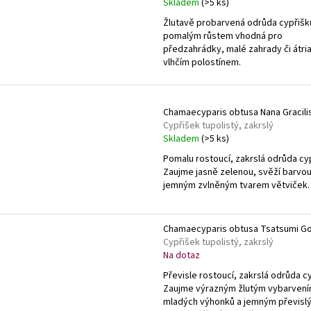
Skladem
(>5 ks)
Žlutavě probarvená odrůda cypřišk
pomalým růstem vhodná pro
předzahrádky, malé zahrady či átria
vlhčím polostínem.
Chamaecyparis obtusa Nana Gracili
Cypřišek tupolistý, zakrslý
Skladem
(>5 ks)
Pomalu rostoucí, zakrslá odrůda cy
Zaujme jasně zelenou, svěží barvou
jemným zvlněným tvarem větviček.
Chamaecyparis obtusa Tsatsumi Go
Cypřišek tupolistý, zakrslý
Na dotaz
Převisle rostoucí, zakrslá odrůda c
Zaujme výrazným žlutým vybarven
mladých výhonků a jemným převisl