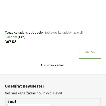
Tsuga canadensis Jeddeloh
jedlovec kanadský, zakrslý
Skladem
(1 ks)
307 Kč
DETAIL
4
položek celkem
O
v
Z
l
á
á
Odebírat newsletter
d
p
a
Nezmeškejte žádné novinky či slevy!
a
c
t
E-mail
í