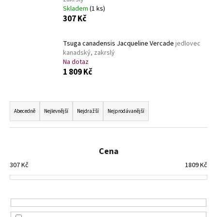
a
Skladem
(1 ks)
307 Kč
j
í
Tsuga canadensis Jacqueline Vercade
jedlovec
t
kanadský, zakrslý
?
Na dotaz
1 809 Kč
Ř
a
HLEDAT
Abecedně
Nejlevnější
Nejdražší
Nejprodávanější
z
e
n
Cena
D
í
o
307
Kč
1809
Kč
p
p
r
o
r
o
u
d