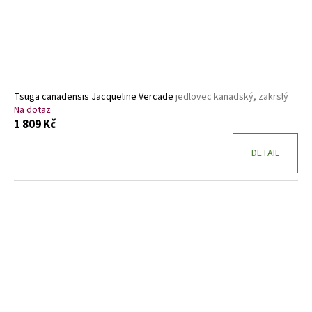
Tsuga canadensis Jacqueline Vercade
jedlovec kanadský, zakrslý
Na dotaz
1 809 Kč
DETAIL