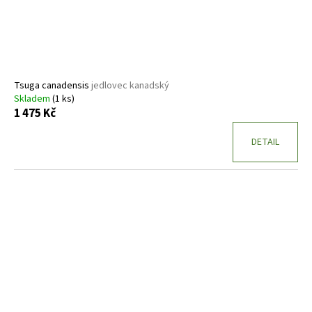
d
u
k
t
ů
Tsuga canadensis
jedlovec kanadský
Skladem
(1 ks)
1 475 Kč
DETAIL