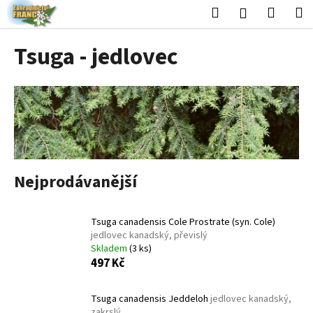
K
Přejít
Hledat
Nákup
M
Přihlášení
na
o
obsah
Zpět
Zpět
košík
š
Tsuga - jedlovec
í
C
k
o
p
o
t
ř
Nejprodávanější
e
b
u
Tsuga canadensis Cole Prostrate (syn. Cole)
j
jedlovec kanadský, převislý
Skladem
(3 ks)
e
497 Kč
t
e
Tsuga canadensis Jeddeloh
jedlovec kanadský,
n
zakrslý