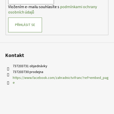
í
p
Vložením e-mailu souhlasíte s
podmínkami ochrany
r
osobních údajů
v
k
PŘIHLÁSIT SE
y
v
ý
p
i
s
Kontakt
u
737203731 objednávky
737203730 prodejna
https://www.facebook.com/zahradnictvifranc?ref=embed_pag
e