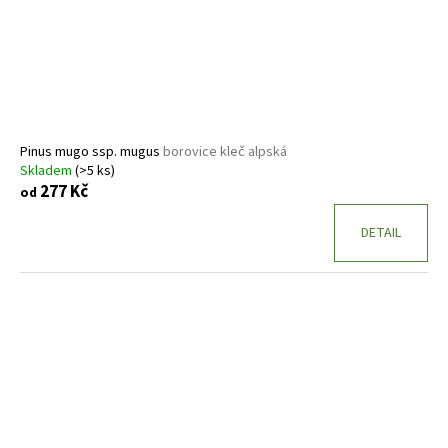
Pinus mugo ssp. mugus
borovice kleč alpská
Skladem
(>5 ks)
277 Kč
od
DETAIL