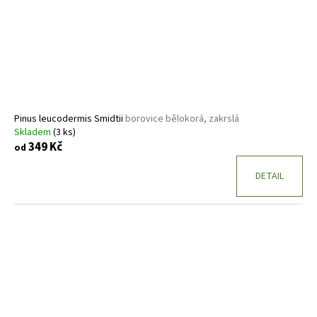
Pinus leucodermis Smidtii
borovice bělokorá, zakrslá
Skladem
(3 ks)
349 Kč
od
DETAIL