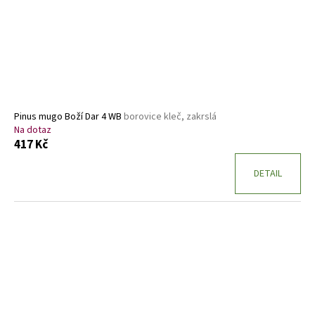
Pinus mugo Boží Dar 4 WB
borovice kleč, zakrslá
Na dotaz
417 Kč
DETAIL