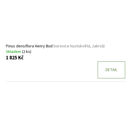
Pinus densiflora Henry Bud
borovice hustokvětá, zakrslá
Skladem
(2 ks)
1 825 Kč
DETAIL