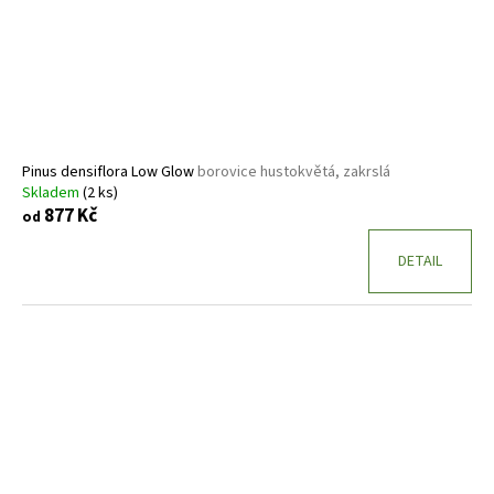
Pinus densiflora Low Glow
borovice hustokvětá, zakrslá
Skladem
(2 ks)
877 Kč
od
DETAIL