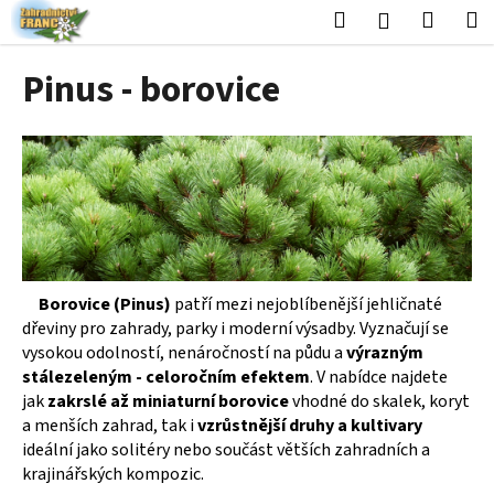
K
Přejít
Hledat
Nákup
M
Přihlášení
na
o
obsah
Zpět
Zpět
košík
š
Pinus - borovice
í
C
k
o
p
o
t
ř
e
Borovice (Pinus)
patří mezi nejoblíbenější jehličnaté
b
dřeviny pro zahrady, parky i moderní výsadby. Vyznačují se
u
vysokou odolností, nenáročností na půdu a
výrazným
j
stálezeleným - celoročním efektem
. V nabídce najdete
e
jak
zakrslé až miniaturní borovice
vhodné do skalek, koryt
a menších zahrad, tak i
vzrůstnější druhy a kultivary
t
ideální jako solitéry nebo součást větších zahradních a
e
krajinářských kompozic.
n