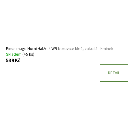
Pinus mugo Horní Halže 4 WB
borovice kleč, zakrslá - kmínek
Skladem
(>5 ks)
539 Kč
DETAIL