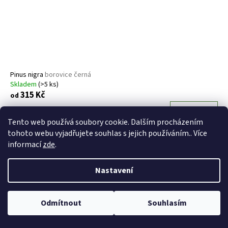
Pinus nigra
borovice černá
Skladem
(>5 ks)
315 Kč
od
DETAIL
Tento web používá soubory cookie. Dalším procházením
tohoto webu vyjadřujete souhlas s jejich používáním.. Více
informací
zde
.
Nastavení
Odmítnout
Souhlasím