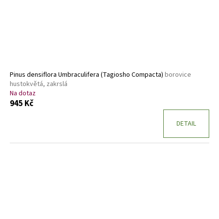
Pinus densiflora Umbraculifera (Tagiosho Compacta)
borovice
hustokvětá, zakrslá
Na dotaz
945 Kč
DETAIL