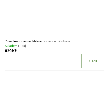
Pinus leucodermis Malinki
borovice bělokorá
Skladem
(1 ks)
829 Kč
DETAIL