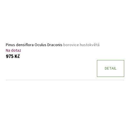
Pinus densiflora Oculus Draconis
borovice hustokvětá
Na dotaz
975 Kč
DETAIL