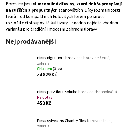
Borovice jsou
sluncomilné dřeviny, které dobře prospívají
a
na sušších a propustných
stanovištích. Díky rozmanitosti
j
tvarů – od kompaktních kulovitých forem po široce
í
rozložité či sloupovité kultivary – snadno najdete vhodnou
t
variantu pro tradiční i moderní zahradní úpravy.
?
Nejprodávanější
Pinus nigra Hornibrookiana
borovice černá,
zakrslá
HLEDAT
Skladem
(3 ks)
829 Kč
od
D
Pinus parviflora Kokuho
borovice drobnokvětá
o
Na dotaz
p
450 Kč
o
r
Pinus sylvestris Chantry Bleu
borovice lesní,
u
zakrslá