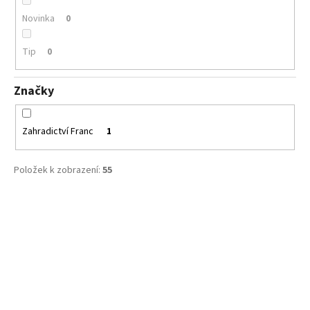
Novinka
0
Tip
0
Značky
Zahradictví Franc
1
Položek k zobrazení:
55
V
ý
p
i
s
p