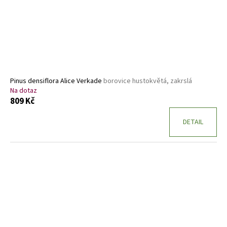
Pinus densiflora Alice Verkade
borovice hustokvětá, zakrslá
Na dotaz
809 Kč
DETAIL