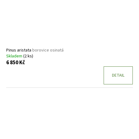
r
o
d
u
k
t
ů
Pinus aristata
borovice osinatá
Skladem
(2 ks)
6 850 Kč
DETAIL