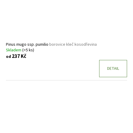
Pinus mugo ssp. pumilio
borovice kleč kosodřevina
Skladem
(>5 ks)
237 Kč
od
DETAIL