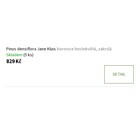
Pinus densiflora Jane Kluis
borovice hustokvětá, zakrslá
Skladem
(5 ks)
829 Kč
DETAIL