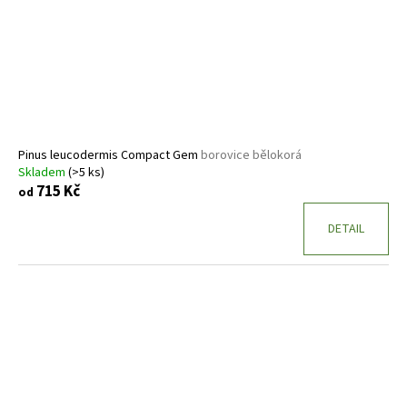
Pinus leucodermis Compact Gem
borovice bělokorá
Skladem
(>5 ks)
715 Kč
od
DETAIL