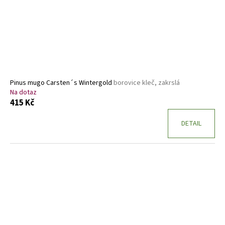
Pinus mugo Carsten´s Wintergold
borovice kleč, zakrslá
Na dotaz
415 Kč
DETAIL