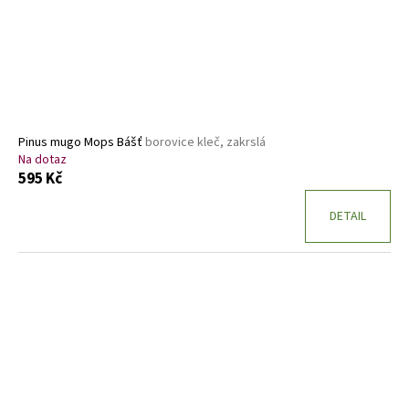
Pinus mugo Mops Bášť
borovice kleč, zakrslá
Na dotaz
595 Kč
DETAIL