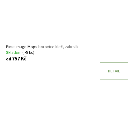
Pinus mugo Mops
borovice kleč, zakrslá
Skladem
(>5 ks)
757 Kč
od
DETAIL