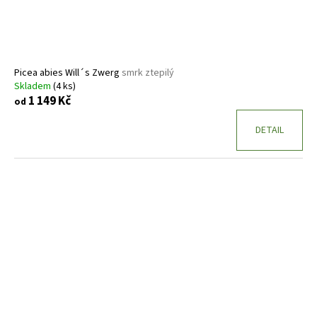
Picea abies Will´s Zwerg
smrk ztepilý
Skladem
(4 ks)
1 149 Kč
od
DETAIL