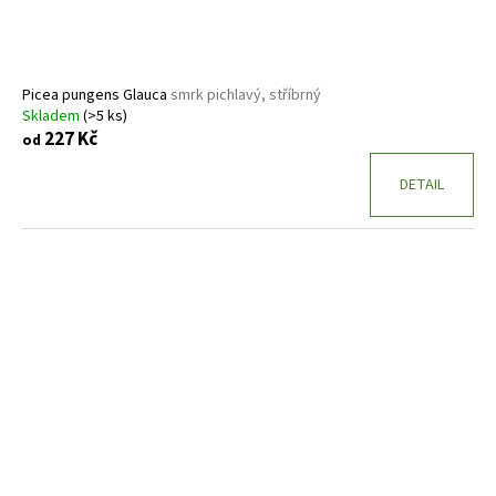
Picea pungens Glauca
smrk pichlavý, stříbrný
Skladem
(>5 ks)
227 Kč
od
DETAIL