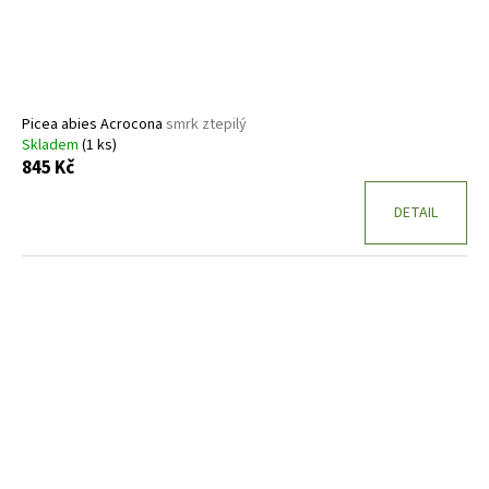
d
u
k
t
ů
Picea abies Acrocona
smrk ztepilý
Skladem
(1 ks)
845 Kč
DETAIL