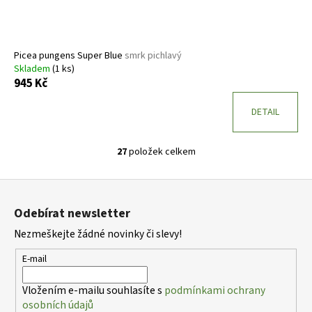
Picea pungens Super Blue
smrk pichlavý
Skladem
(1 ks)
945 Kč
DETAIL
27
položek celkem
O
v
Z
l
á
á
Odebírat newsletter
d
p
a
Nezmeškejte žádné novinky či slevy!
a
c
t
E-mail
í
í
p
Vložením e-mailu souhlasíte s
podmínkami ochrany
r
osobních údajů