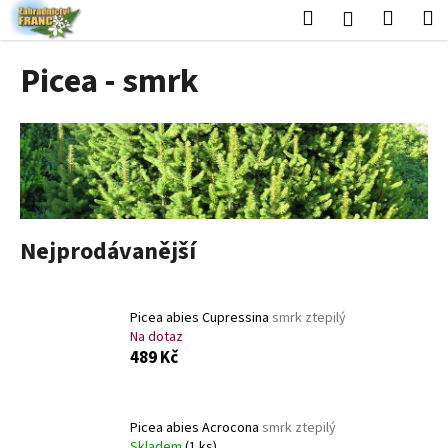
K
Přejít
Hledat
Nákup
M
Přihlášení
na
o
obsah
Zpět
Zpět
košík
š
Picea - smrk
í
C
k
o
p
o
t
ř
Nejprodávanější
e
b
u
Picea abies Cupressina
smrk ztepilý
j
Na dotaz
489 Kč
e
t
e
Picea abies Acrocona
smrk ztepilý
n
Skladem
(1 ks)