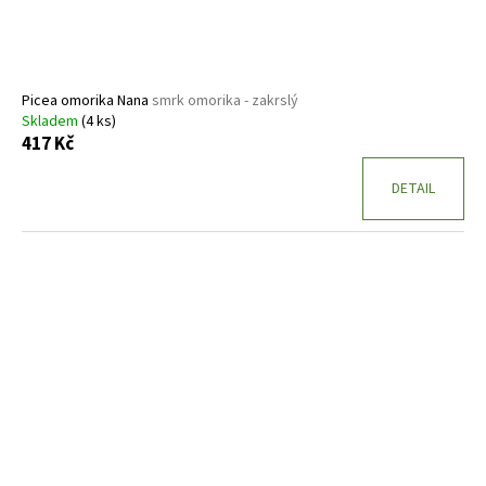
Picea omorika Nana
smrk omorika - zakrslý
Skladem
(4 ks)
417 Kč
DETAIL