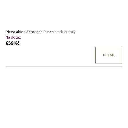
Picea abies Acrocona Pusch
smrk ztepilý
Na dotaz
659 Kč
DETAIL