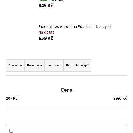
a
845 Kč
j
í
Picea abies Acrocona Pusch
smrk ztepilý
t
Na dotaz
?
659 Kč
Ř
a
Abecedně
Nejlevnější
Nejdražší
Nejprodávanější
HLEDAT
z
e
n
Cena
D
í
207
Kč
3995
Kč
o
p
p
r
o
o
r
d
u