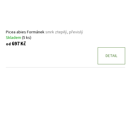
Picea abies Formánek
smrk ztepilý, převislý
Skladem
(5 ks)
697 Kč
od
DETAIL