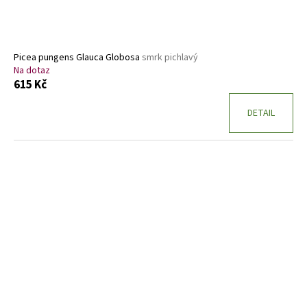
Picea pungens Glauca Globosa
smrk pichlavý
Na dotaz
615 Kč
DETAIL