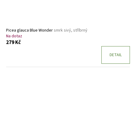
Picea glauca Blue Wonder
smrk sivý, stříbrný
Na dotaz
279 Kč
DETAIL