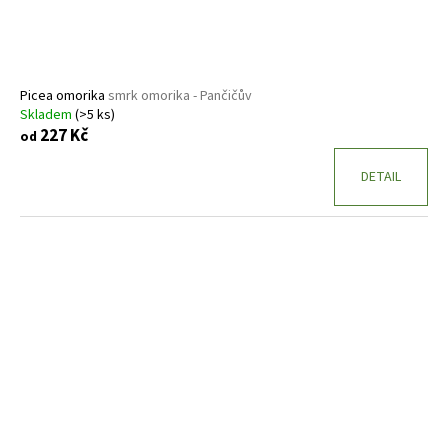
Picea omorika
smrk omorika - Pančičův
Skladem
(>5 ks)
227 Kč
od
DETAIL