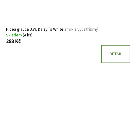
Picea glauca J.W. Daisy´s White
smrk sivý, stříbrný
Skladem
(4 ks)
283 Kč
DETAIL