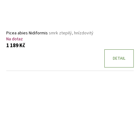
Picea abies Nidiformis
smrk ztepilý, hnízdovitý
Na dotaz
1 189 Kč
DETAIL