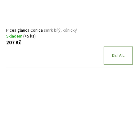
Picea glauca Conica
smrk bílý, kónický
Skladem
(>5 ks)
207 Kč
DETAIL