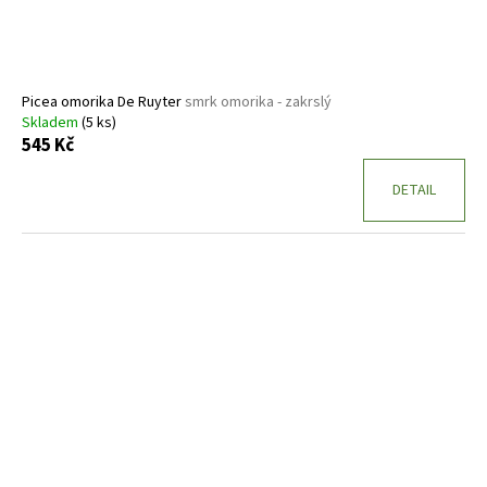
Picea omorika De Ruyter
smrk omorika - zakrslý
Skladem
(5 ks)
545 Kč
DETAIL