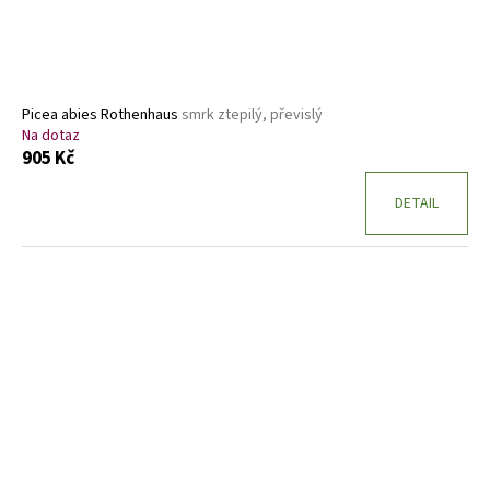
Picea abies Rothenhaus
smrk ztepilý, převislý
Na dotaz
905 Kč
DETAIL