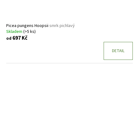
Picea pungens Hoopsii
smrk pichlavý
Skladem
(>5 ks)
697 Kč
od
DETAIL