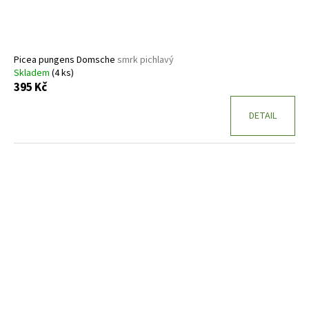
Picea pungens Domsche
smrk pichlavý
Skladem
(4 ks)
395 Kč
DETAIL