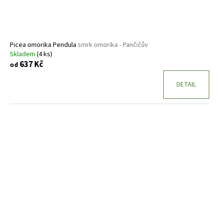
Picea omorika Pendula
smrk omorika - Pančičův
Skladem
(4 ks)
637 Kč
od
DETAIL