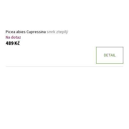
Picea abies Cupressina
smrk ztepilý
Na dotaz
489 Kč
DETAIL