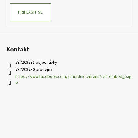
v
k
PŘIHLÁSIT SE
y
v
ý
p
i
s
Kontakt
u
737203731 objednávky
737203730 prodejna
https://www.facebook.com/zahradnictvifranc?ref=embed_pag
e