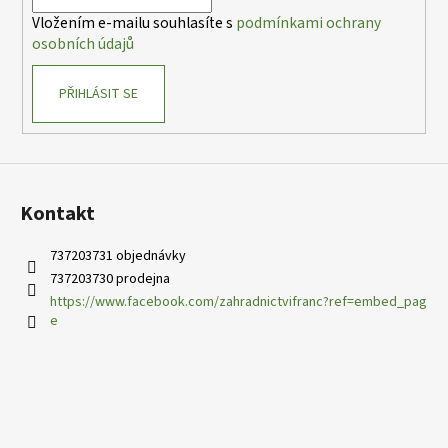
í
Vložením e-mailu souhlasíte s
podmínkami ochrany
osobních údajů
PŘIHLÁSIT SE
Kontakt
737203731 objednávky
737203730 prodejna
https://www.facebook.com/zahradnictvifranc?ref=embed_pag
e