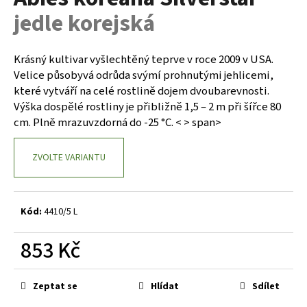
je
a
jedle korejská
0,0
z
j
5
í
hvězdiček.
Krásný kultivar vyšlechtěný teprve v roce 2009 v USA.
t
Velice působyvá odrůda svýmí prohnutými jehlicemi,
?
které vytváří na celé rostlině dojem dvoubarevnosti.
Výška dospělé rostliny je přibližně 1,5 – 2 m při šířce 80
cm. Plně mrazuvzdorná do -25 °C. < > span>
ZVOLTE VARIANTU
HLEDAT
Kód:
4410/5 L
D
o
853 Kč
p
o
Měrná
r
cena:
Zeptat se
Hlídat
Sdílet
u