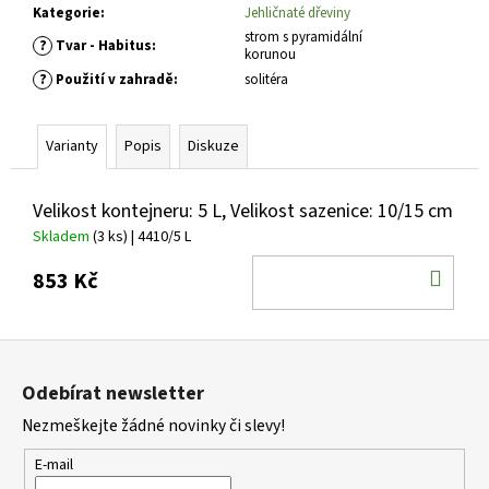
č
Kategorie
:
Jehličnaté dřeviny
u
strom s pyramidální
?
Tvar - Habitus
:
j
korunou
e
?
Použití v zahradě
:
solitéra
m
e
Varianty
Popis
Diskuze
COTONEASTER
DAMMERI
Velikost kontejneru: 5 L, Velikost sazenice: 10/15 cm
MIRANDA
Skladem
(3 ks)
| 4410/5 L
SKALNÍK
DAMMERŮV
DO
853 Kč
59
KOŠ
Kč
Z
á
Odebírat newsletter
p
Nezmeškejte žádné novinky či slevy!
a
t
E-mail