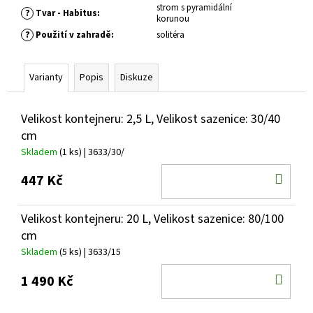
č
strom s pyramidální
?
Tvar - Habitus
:
u
korunou
j
?
Použití v zahradě
:
solitéra
e
m
e
Varianty
Popis
Diskuze
Velikost kontejneru: 2,5 L, Velikost sazenice: 30/40
SEDUM
TELEPHIUM
cm
DARK
Skladem
(1 ks)
| 3633/30/
MAGIC
ROZCHODNÍK
DO
ZVRHLÝ
447 Kč
KOŠ
139
Kč
Velikost kontejneru: 20 L, Velikost sazenice: 80/100
cm
Skladem
(5 ks)
| 3633/15
DO
1 490 Kč
KOŠ