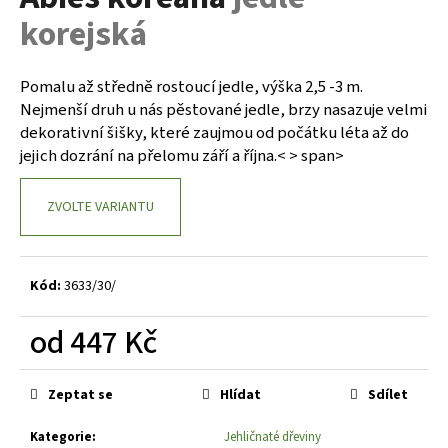
je
a
korejská
0,0
z
j
5
í
hvězdiček.
Pomalu až středně rostoucí jedle, výška 2,5 -3 m.
t
Nejmenší druh u nás pěstované jedle, brzy nasazuje velmi
?
dekorativní šišky, které zaujmou od počátku léta až do
jejich dozrání na přelomu září a října.< > span>
ZVOLTE VARIANTU
HLEDAT
Kód:
3633/30/
D
od
447 Kč
o
p
Měrná
o
cena:
Zeptat se
Hlídat
Sdílet
r
u
Kategorie
:
Jehličnaté dřeviny