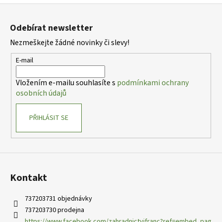
Z
á
Odebírat newsletter
p
Nezmeškejte žádné novinky či slevy!
a
t
E-mail
í
Vložením e-mailu souhlasíte s
podmínkami ochrany
osobních údajů
PŘIHLÁSIT SE
Kontakt
737203731 objednávky
737203730 prodejna
https://www.facebook.com/zahradnictvifranc?ref=embed_pag