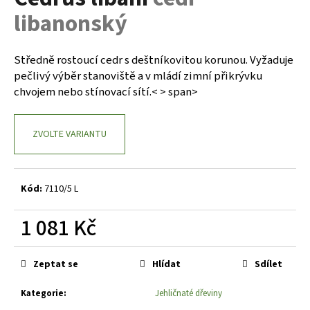
je
a
libanonský
0,0
z
j
5
í
hvězdiček.
Středně rostoucí cedr s deštníkovitou korunou. Vyžaduje
t
pečlivý výběr stanoviště a v mládí zimní přikrývku
?
chvojem nebo stínovací sítí.< > span>
ZVOLTE VARIANTU
HLEDAT
Kód:
7110/5 L
D
1 081 Kč
o
Měrná
p
cena:
o
Zeptat se
Hlídat
Sdílet
r
Kategorie
:
Jehličnaté dřeviny
u