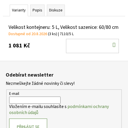
č
u
Varianty
Popis
Diskuze
j
e
m
Velikost kontejneru: 5 L, Velikost sazenice: 60/80 cm
e
Dostupné od 20.8.2026
(3 ks)
| 7110/5 L
DO
1 081 Kč
VINCA
KOŠ
MINOR
GERTRUDE
Z
JACKYLL
BARVÍNEK
á
MENŠÍ
Odebírat newsletter
p
59
Nezmeškejte žádné novinky či slevy!
a
Kč
t
E-mail
í
Vložením e-mailu souhlasíte s
podmínkami ochrany
osobních údajů
PŘIHLÁSIT SE