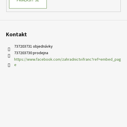
PŘIHLÁSIT SE
Kontakt
737203731 objednávky
737203730 prodejna
https://www.facebook.com/zahradnictvifranc?ref=embed_pag
e