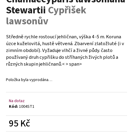
je
a
Stewartii
Cypřišek
0,0
z
j
lawsonův
5
í
hvězdiček.
t
Středně rychle rostoucí jehličnan, výška 4 -5 m. Koruna
?
úzce kuželovitá, hustě větvená. Zbarvení zlatožluté (i v
zimním období). Vyžaduje vlhčí a živné půdy. často
používaný druh cypřišku do stříhaných živých plotů a
různých skupin jehličnanů.< > span>
HLEDAT
Položka byla vyprodána…
D
o
Na dotaz
Kód:
1004ST1
p
o
95 Kč
r
u
Měrná