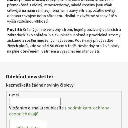
přemokřená. Odolný, mrazuvzdorný, mladé rostliny jsou však
citlivější na namrzání, zejména na mrazivý vítr a zpočátku uvítají
ochranu chvojem nebo rákosem. Ideální je závětrné stanoviště s
vyšší vzdušnou vlhkostí.
Použití:
Krásný jemně větvený strom, hojně používaný v parcích a
zahradách jako solitéra i ve skupinách. Krásné a pravidelné stromy
získáme z rostlin množených výsevem. Používaný při výsadbě
živých plotů, kde se sází 50-60cm v řadě. Nevhodný pro živé ploty
na plně otevřeném, větrném a vysychavém stanovišti.
Z
á
Odebírat newsletter
p
Nezmeškejte žádné novinky či slevy!
a
t
E-mail
í
Vložením e-mailu souhlasíte s
podmínkami ochrany
osobních údajů