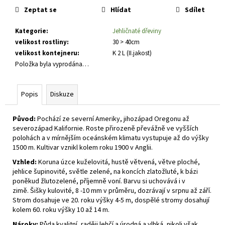
č
cena:
Zeptat se
Hlídat
Sdílet
u
j
Kategorie
:
Jehličnaté dřeviny
e
velikost rostliny
:
30 > 40cm
m
velikost kontejneru
:
K 2 L (II.jakost)
e
Položka byla vyprodána…
ECHINACEA
PURPUREA
Popis
Diskuze
MELLOW
SCARLET
Původ:
Pochází ze severní Ameriky, jihozápad Oregonu až
TŘAPATKA
severozápad Kalifornie. Roste přirozeně převážně ve vyšších
117
polohách a v mírnějším oceánském klimatu vystupuje až do výšky
Kč
1500 m. Kultivar vznikl kolem roku 1900 v Anglii.
Vzhled:
Koruna úzce kuželovitá, hustě větvená, větve ploché,
jehlice šupinovité, světle zelené, na koncích zlatožluté, k bázi
poněkud žlutozelené, příjemně voní. Barvu si uchovává i v
zimě. Šišky kulovité, 8 -10 mm v průměru, dozrávají v srpnu až září.
Strom dosahuje ve 20. roku výšky 4-5 m, dospělé stromy dosahují
kolem 60. roku výšky 10 až 14 m.
Nároky:
Půda kvalitní, raději lehčí a úrodná a vlhká, nikoli však