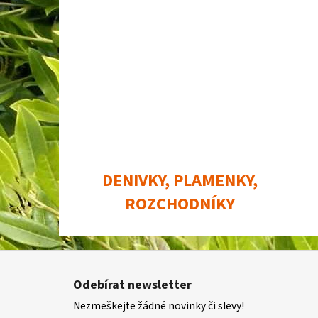
DENIVKY, PLAMENKY,
ROZCHODNÍKY
Z
á
Odebírat newsletter
p
Nezmeškejte žádné novinky či slevy!
a