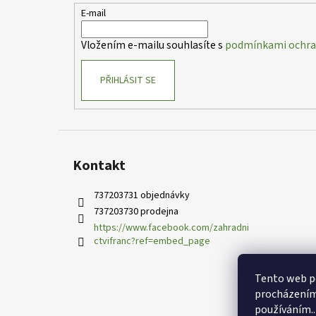
t
E-mail
í
Vložením e-mailu souhlasíte s
podmínkami ochran
PŘIHLÁSIT SE
Kontakt
737203731 objednávky
737203730 prodejna
https://www.facebook.com/zahradni
ctvifranc?ref=embed_page
Tento web po
procházením 
používáním..