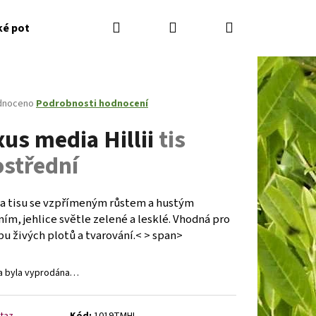
Hledat
Přihlášení
Nákupní
ké potřeby
Kontakty
Jak nakupovat
Zahradník
košík
né
dnoceno
Podrobnosti hodnocení
ení
xus media Hillii
tis
tu
ostřední
ček.
a tisu se vzpřímeným růstem a hustým
ím, jehlice světle zelené a lesklé. Vhodná pro
u živých plotů a tvarování.< > span>
a byla vyprodána…
Následující
taz
Kód:
1019TMHI