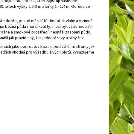
pojídá řada ptáků, kteří zajišťují následně
0. letech výšky 2,5-3 m a šířky 1 - 1,4 m. Odrůda se
oste dobře, pokud má v létě dostatek vláhy a v zimně
 běžná půda i horší kvality, musí být však neutrální
prašné a smokové prostředí, nesnáší zasolení půdy.
áší jak pravidelný, tak jednorázový a silný řez.
pinách jako podrostové patro pod většími stromy jak
hustších vhodná pro výsadbu živých plotů. Vysazujeme