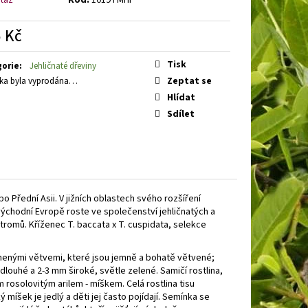
BOOBY RUBY
DENIVKA
 Kč
á
Tisk
gorie
:
Jehličnaté dřeviny
Zeptat se
ka byla vyprodána…
Hlídat
Sdílet
 Přední Asii. V jižních oblastech svého rozšíření
 východní Evropě roste ve společenství jehličnatých a
tromů. Kříženec T. baccata x T. cuspidata, selekce
menými větvemi, které jsou jemně a bohatě větvené;
dlouhé a 2-3 mm široké, světle zelené. Samičí rostlina,
 rosolovitým arilem - míškem. Celá rostlina tisu
míšek je jedlý a děti jej často pojídají. Semínka se