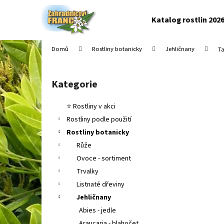
K
Přejít
na
o
Katalog rostlin 202
obsah
Zpět
Zpět
š
do
do
í
Domů
Rostliny botanicky
Jehličnany
Ta
k
obchodu
obchodu
P
o
Kategorie
Přeskočit
s
kategorie
t
⭐ Rostliny v akci
r
Rostliny podle použití
a
Rostliny botanicky
n
Růže
n
Ovoce - sortiment
í
Trvalky
p
Listnaté dřeviny
a
Jehličnany
n
Abies - jedle
e
Araucaria - blahočet