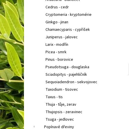
BUDDLEIA DAVIDII PRINCE CHARMING
KOMULE
l
DAVIDOVA
Cedrus - cedr
149 Kč
Cryptomeria - kryptomérie
Ginkgo - jinan
Chamaecyparis - cypřišek
Juniperus - jalovec
Larix - modřín
Picea - smrk
Pinus - borovice
Pseudotsuga - douglaska
Sciadopitys - pajehličník
Sequoiadendron - sekvojovec
Taxodium - tisovec
Taxus - tis
Thuja - tůje, zerav
Thujopsis - zeravinec
Tsuga - jedlovec
Popínavé dřeviny