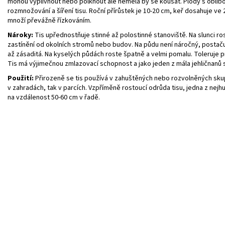
mohou vyplivnout nebo polknout ale neměla by se kousat. Plody s oblibou 
rozmnožování a šíření tisu. Roční přírůstek je 10-20 cm, keř dosahuje ve 2
množí převážně řízkováním.
Nároky:
Tis upřednostňuje stinné až polostinné stanoviště. Na slunci r
zastínění od okolních stromů nebo budov. Na půdu není náročný, postačuje
až zásaditá. Na kyselých půdách roste špatně a velmi pomalu. Toleruje 
Tis má výjimečnou zmlazovací schopnost a jako jeden z mála jehličnanů sn
Použití:
Přirozeně se tis používá v zahuštěných nebo rozvolněných sku
v zahradách, tak v parcích. Vzpříměně rostoucí odrůda tisu, jedna z nej
na vzdálenost 50-60 cm v řadě.