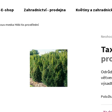
6 E-shop
Zahradnictví - prodejna
Květiny a zahradnic
xus media Hillii
tis prostřední
Co potřebujete najít?
Průměr
Neoho
hodnoc
Ta
produk
HLEDAT
je
pr
0,0
z
5
Doporučujeme
hvězdi
Odrůd
větven
výsadb
Položk
Na do