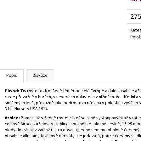
BUDDLEIA DAVIDII SUGAR PLUM PBR
KOMULE
HEMEROCALLIS X 
DAVIDOVA
143 Kč
275
249 Kč
Měrn
cena:
Kate
Polož
Popis
Diskuze
Původ:
Tis roste roztroušeně téměř po celé Evropě a dále zasahuje až po
roste převážně v horách, v severních oblastech v nížinách. Ve střední a
smíšených lesů, převážně jako podrostová dřevina v polostínu vyšších s
D.Hill Nursery USA 1914
Vzhled:
Pomalu až středně rostoucí keř se silně vystoupavými až vzpří
celkově široce kuželovitý. Jehlice jsou měkké, ploché, lesklé, 15-25 mm 
plody dozrávají v září až říjnu a obsahují jedno semeno obalené červeným
obsahuje alkaloidy taxanové deriváty a je jedovatá, pouze červený sladký 