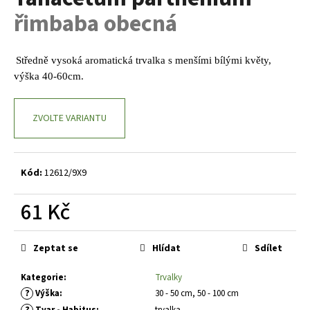
je
a
řimbaba obecná
0,0
z
j
5
í
hvězdiček.
Středně vysoká aromatická trvalka s menšími bílými květy,
t
výška 40-60cm.
?
ZVOLTE VARIANTU
HLEDAT
Kód:
12612/9X9
61 Kč
D
Měrná
o
cena:
Zeptat se
Hlídat
Sdílet
p
o
Kategorie
:
Trvalky
r
?
Výška
:
30 - 50 cm, 50 - 100 cm
u
?
Tvar - Habitus
:
trvalka