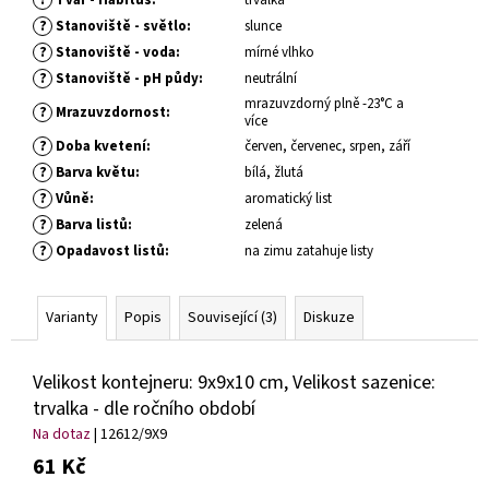
č
u
?
Stanoviště - světlo
:
slunce
j
?
Stanoviště - voda
:
mírné vlhko
e
?
Stanoviště - pH půdy
:
neutrální
m
mrazuvzdorný plně -23°C a
?
Mrazuvzdornost
:
e
více
?
Doba kvetení
:
červen, červenec, srpen, září
?
Barva květu
:
bílá, žlutá
HEMEROCALLIS
?
Vůně
:
aromatický list
X
BOOBY
?
Barva listů
:
zelená
RUBY
?
Opadavost listů
:
na zimu zatahuje listy
DENIVKA
143
Kč
Varianty
Popis
Související (3)
Diskuze
Velikost kontejneru: 9x9x10 cm, Velikost sazenice:
trvalka - dle ročního období
Na dotaz
| 12612/9X9
61 Kč