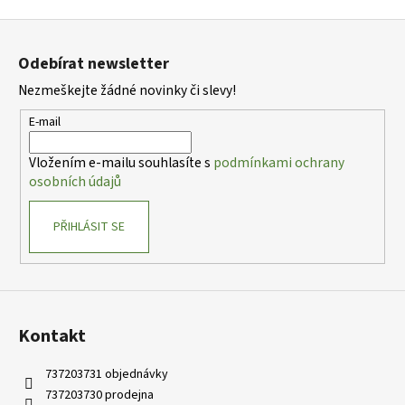
Z
á
Odebírat newsletter
p
Nezmeškejte žádné novinky či slevy!
a
t
E-mail
í
Vložením e-mailu souhlasíte s
podmínkami ochrany
osobních údajů
PŘIHLÁSIT SE
Kontakt
737203731 objednávky
737203730 prodejna