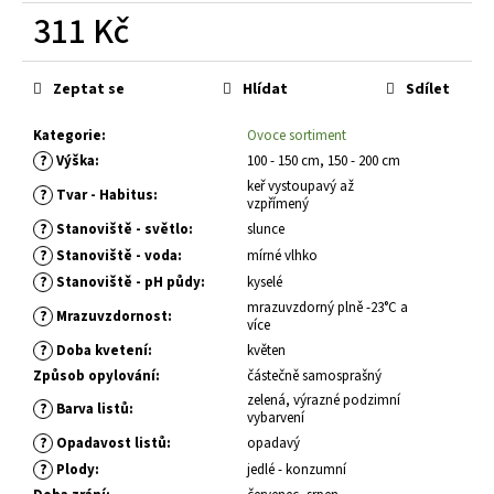
č
311 Kč
u
j
Měrná
e
cena:
Zeptat se
Hlídat
Sdílet
m
e
Kategorie
:
Ovoce sortiment
?
Výška
:
100 - 150 cm, 150 - 200 cm
keř vystoupavý až
HEMEROCALLIS
?
Tvar - Habitus
:
vzpřímený
X
DARIA
?
Stanoviště - světlo
:
slunce
DENIVKA
?
Stanoviště - voda
:
mírné vlhko
ZAHRADNÍ
?
Stanoviště - pH půdy
:
kyselé
143
mrazuvzdorný plně -23°C a
Kč
?
Mrazuvzdornost
:
více
?
Doba kvetení
:
květen
Způsob opylování
:
částečně samosprašný
zelená, výrazné podzimní
?
Barva listů
:
vybarvení
?
Opadavost listů
:
opadavý
?
Plody
:
jedlé - konzumní