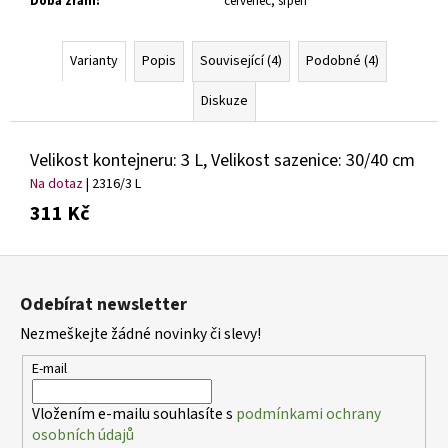
Doba zrání
:
červenec, srpen
Varianty
Popis
Související (4)
Podobné (4)
Diskuze
Velikost kontejneru: 3 L, Velikost sazenice: 30/40 cm
Na dotaz
| 2316/3 L
311 Kč
Z
á
Odebírat newsletter
p
Nezmeškejte žádné novinky či slevy!
a
t
E-mail
í
Vložením e-mailu souhlasíte s
podmínkami ochrany
osobních údajů