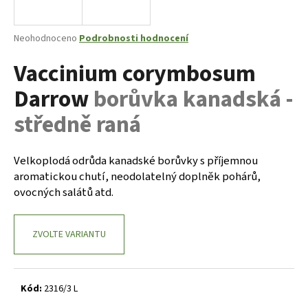
a
j
Průměrné
Neohodnoceno
Podrobnosti hodnocení
í
hodnocení
Vaccinium corymbosum
produktu
t
je
?
Darrow
borůvka kanadská -
0,0
z
středně raná
5
hvězdiček.
Velkoplodá odrůda kanadské borůvky s příjemnou
HLEDAT
aromatickou chutí, neodolatelný doplněk pohárů,
ovocných salátů atd.
D
o
ZVOLTE VARIANTU
p
o
r
Kód:
2316/3 L
u