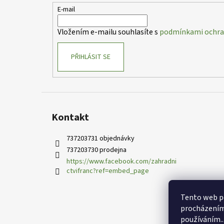
t
E-mail
í
Vložením e-mailu souhlasíte s
podmínkami ochran
PŘIHLÁSIT SE
Kontakt
737203731 objednávky
737203730 prodejna
https://www.facebook.com/zahradni
ctvifranc?ref=embed_page
Tento web po
procházením 
používáním..