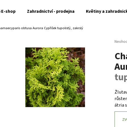
6 E-shop
Zahradnictví - prodejna
Květiny a zahradnic
hamaecyparis obtusa Aurora
Cypřišek tupolistý, zakrslý
Co potřebujete najít?
Průměr
Neoho
hodnoc
Ch
produk
HLEDAT
je
Au
0,0
z
tup
5
Doporučujeme
hvězdi
Žluta
růste
átria 
ZV