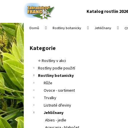
K
Přejít
na
o
Katalog rostlin 202
obsah
Zpět
Zpět
š
do
do
í
Domů
Rostliny botanicky
Jehličnany
C
k
obchodu
obchodu
P
o
Kategorie
Přeskočit
s
kategorie
t
⭐ Rostliny v akci
r
Rostliny podle použití
a
Rostliny botanicky
n
Růže
n
Ovoce - sortiment
í
Trvalky
p
Listnaté dřeviny
a
Jehličnany
n
Abies - jedle
e
Araucaria - blahočet