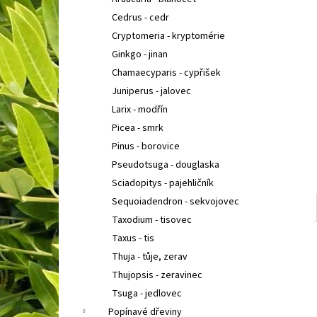
COTONEASTER PROCUMBENS QUEEN OF
l
CARPETH
SKALNÍK ZAKRSLÝ
Cedrus - cedr
67 Kč
Cryptomeria - kryptomérie
Ginkgo - jinan
Chamaecyparis - cypřišek
Juniperus - jalovec
Larix - modřín
Picea - smrk
Pinus - borovice
Pseudotsuga - douglaska
Sciadopitys - pajehličník
Sequoiadendron - sekvojovec
Taxodium - tisovec
Taxus - tis
Thuja - tůje, zerav
Thujopsis - zeravinec
Tsuga - jedlovec
Popínavé dřeviny