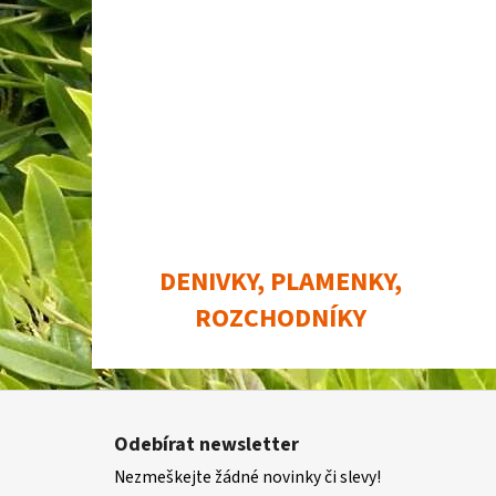
DENIVKY, PLAMENKY,
ROZCHODNÍKY
Z
á
Odebírat newsletter
p
Nezmeškejte žádné novinky či slevy!
a