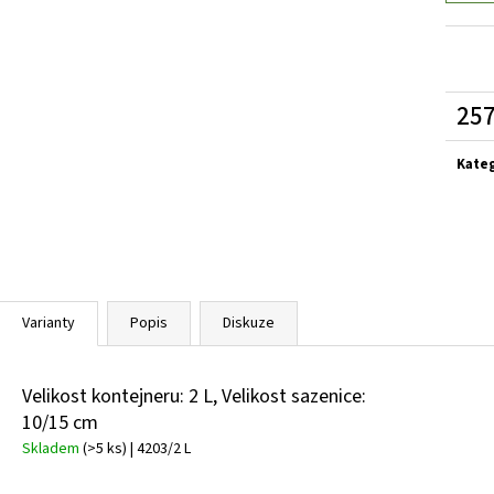
VINCA MINOR GERTRUDE JACKYLL
BARVÍNEK
VINCA MINOR BLU
MENŠÍ
59 Kč
59 Kč
257
Měrn
cena:
Kate
Varianty
Popis
Diskuze
Velikost kontejneru: 2 L, Velikost sazenice:
10/15 cm
Skladem
(>5 ks)
| 4203/2 L