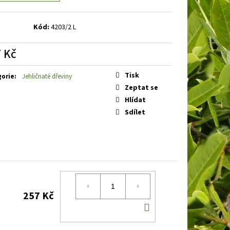
E
BARVÍNEK MENŠÍ
Kód:
4203/2 L
 Kč
á
Tisk
gorie
:
Jehličnaté dřeviny
Zeptat se
Hlídat
Sdílet
257 Kč
DO
KOŠÍKU