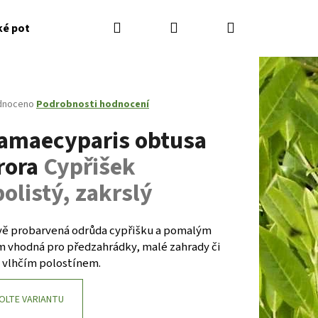
Hledat
Přihlášení
Nákupní
ké potřeby
Kontakty
Jak nakupovat
Zahradník
košík
né
dnoceno
Podrobnosti hodnocení
ení
amaecyparis obtusa
tu
rora
Cypřišek
olistý, zakrslý
ček.
vě probarvená odrůda cypřišku a pomalým
m vhodná pro předzahrádky, malé zahrady či
s vlhčím polostínem.
Následující
OLTE VARIANTU