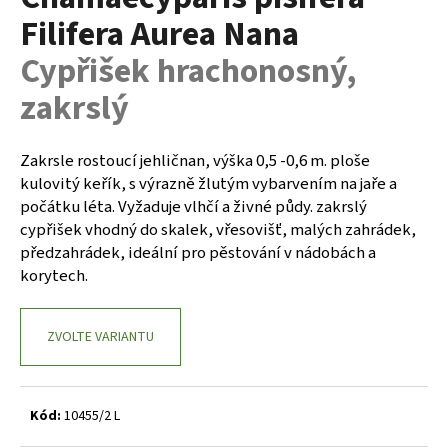
je
a
Filifera Aurea Nana
0,0
z
j
Cypřišek hrachonosný,
5
í
hvězdiček.
zakrslý
t
?
Zakrsle rostoucí jehličnan, výška 0,5 -0,6 m. ploše
kulovitý keřík, s výrazně žlutým vybarvením na jaře a
počátku léta. Vyžaduje vlhčí a živné půdy. zakrslý
cypřišek vhodný do skalek, vřesovišť, malých zahrádek,
HLEDAT
předzahrádek, ideální pro pěstování v nádobách a
korytech.
D
ZVOLTE VARIANTU
o
p
o
r
Kód:
10455/2 L
u