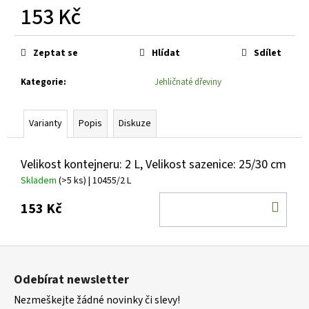
č
153 Kč
u
j
Měrná
e
cena:
Zeptat se
Hlídat
Sdílet
m
e
Kategorie
:
Jehličnaté dřeviny
MALUS
Varianty
Popis
Diskuze
X
HYBR.
ROYAL
Velikost kontejneru: 2 L, Velikost sazenice: 25/30 cm
BEAUTY
JABLOŇ
Skladem
(>5 ks)
| 10455/2 L
OKRASNÁ,
PŘEVISLÁ
DO
153 Kč
875
KOŠ
Kč
Z
á
Odebírat newsletter
p
Nezmeškejte žádné novinky či slevy!
a