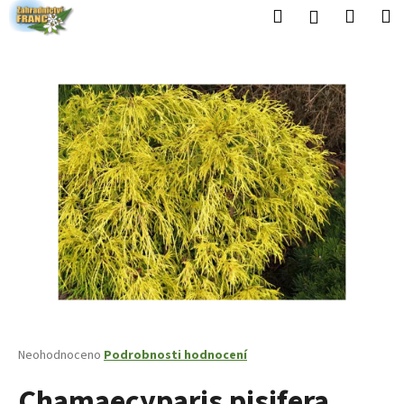
K
Přejít
Hledat
Nákup
M
Přihlášení
na
o
obsah
Zpět
Zpět
košík
š
í
C
k
o
p
o
t
ř
e
b
u
j
e
t
Průměrné
Neohodnoceno
Podrobnosti hodnocení
hodnocení
e
Chamaecyparis pisifera
produktu
n