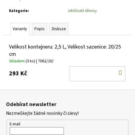
č
u
Kategorie
:
Jehličnaté dřeviny
j
e
m
Varianty
Popis
Diskuze
e
Velikost kontejneru: 2,5 L, Velikost sazenice: 20/25
PHLOX
cm
PANICULATA
Skladem
(3 ks)
| 7062/20/
YOUNIQUE
BICOLOR
DO
PLAMENKA
293 Kč
LATNATÁ
KOŠ
105
Kč
Z
á
Odebírat newsletter
p
Nezmeškejte žádné novinky či slevy!
a
t
E-mail
í