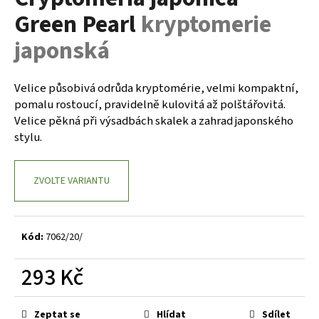
je
a
Green Pearl
kryptomerie
0,0
z
j
japonská
5
í
hvězdiček.
t
Velice působivá odrůda kryptomérie, velmi kompaktní,
?
pomalu rostoucí, pravidelně kulovitá až polštářovitá.
Velice pěkná při výsadbách skalek a zahrad japonského
stylu.
HLEDAT
ZVOLTE VARIANTU
D
Kód:
7062/20/
o
p
293 Kč
o
r
Měrná
u
cena:
Zeptat se
Hlídat
Sdílet