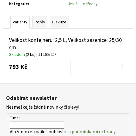
č
Kategorie
:
Jehličnaté dřeviny
u
j
e
Varianty
Popis
Diskuze
m
e
Velikost kontejneru: 2,5 L, Velikost sazenice: 25/30
cm
HEMEROCALLIS
Skladem
(2 ks)
| 11265/25/
X
DARIA
DO
793 Kč
DENIVKA
ZAHRADNÍ
KOŠ
143
Z
Kč
á
Odebírat newsletter
p
Nezmeškejte žádné novinky či slevy!
a
t
E-mail
í
Vložením e-mailu souhlasíte s
podmínkami ochrany