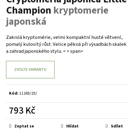
je
a
Champion
kryptomerie
5,0
z
j
japonská
5
í
hvězdiček.
t
Zakrslá kryptomérie, velmi kompaktní husté větvení,
?
pomalý kulovitý růst. Velice pěkná při výsadbách skalek
a zahrad japonského stylu. < > span>
ZVOLTE VARIANTU
HLEDAT
Kód:
11265/25/
D
o
793 Kč
p
o
Měrná
r
cena:
Zeptat se
Hlídat
Sdílet
u