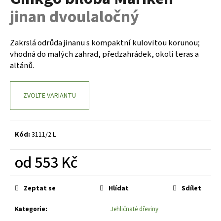
je
a
jinan dvoulaločný
0,0
z
j
5
í
hvězdiček.
Zakrslá odrůda jinanu s kompaktní kulovitou korunou;
t
vhodná do malých zahrad, předzahrádek, okolí teras a
?
altánů.
ZVOLTE VARIANTU
HLEDAT
Kód:
3111/2 L
D
od
553 Kč
o
Měrná
p
cena:
o
Zeptat se
Hlídat
Sdílet
r
Kategorie
:
Jehličnaté dřeviny
u