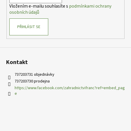
í
Vložením e-mailu souhlasíte s
podmínkami ochrany
osobních údajů
PŘIHLÁSIT SE
Kontakt
737203731 objednávky
737203730 prodejna
https://www.facebook.com/zahradnictvifranc?ref=embed_pag
e