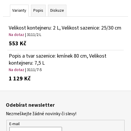
č
u
Varianty
Popis
Diskuze
j
e
m
Velikost kontejneru: 2 L, Velikost sazenice: 25/30 cm
e
Na dotaz
| 3111/2 L
553 Kč
BUDDLEIA
DAVIDII
Popis a tvar sazenice: kmínek 80 cm, Velikost
PRINCE
kontejneru: 7,5 L
CHARMING
KOMULE
Na dotaz
| 3111/7-5
DAVIDOVA
1 129 Kč
149
Kč
Z
á
Odebírat newsletter
p
Nezmeškejte žádné novinky či slevy!
a
t
E-mail