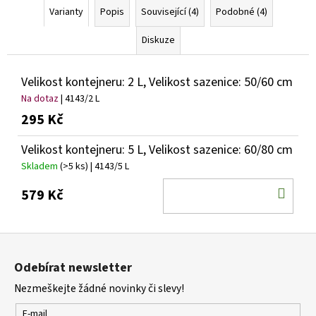
Varianty
Popis
Související (4)
Podobné (4)
Diskuze
Velikost kontejneru: 2 L, Velikost sazenice: 50/60 cm
Na dotaz
| 4143/2 L
295 Kč
Velikost kontejneru: 5 L, Velikost sazenice: 60/80 cm
Skladem
(>5 ks)
| 4143/5 L
DO
579 Kč
KOŠ
Z
á
Odebírat newsletter
p
Nezmeškejte žádné novinky či slevy!
a
t
E-mail