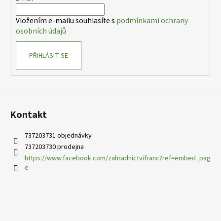
í
Vložením e-mailu souhlasíte s
podmínkami ochrany
osobních údajů
PŘIHLÁSIT SE
Kontakt
737203731 objednávky
737203730 prodejna
https://www.facebook.com/zahradnictvifranc?ref=embed_pag
e