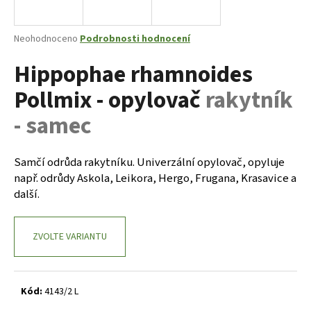
a
j
Průměrné
Neohodnoceno
Podrobnosti hodnocení
í
hodnocení
Hippophae rhamnoides
produktu
t
je
?
Pollmix - opylovač
rakytník
0,0
z
- samec
5
hvězdiček.
Samčí odrůda rakytníku. Univerzální opylovač, opyluje
HLEDAT
např. odrůdy Askola, Leikora, Hergo, Frugana, Krasavice a
další.
D
o
ZVOLTE VARIANTU
p
o
r
Kód:
4143/2 L
u