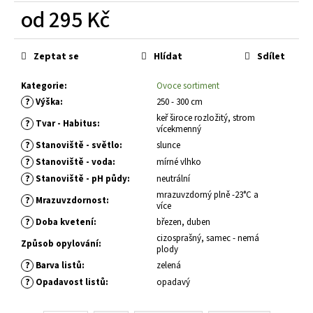
č
od
295 Kč
u
j
Měrná
e
cena:
Zeptat se
Hlídat
Sdílet
m
e
Kategorie
:
Ovoce sortiment
?
Výška
:
250 - 300 cm
keř široce rozložitý, strom
ALYSSUM
?
Tvar - Habitus
:
vícekmenný
SAXATILE
SUMMIT
?
Stanoviště - světlo
:
slunce
TAŘICE
?
Stanoviště - voda
:
mírné vlhko
SKALNÍ
?
Stanoviště - pH půdy
:
neutrální
67
mrazuvzdorný plně -23°C a
Kč
?
Mrazuvzdornost
:
více
?
Doba kvetení
:
březen, duben
cizosprašný, samec - nemá
Způsob opylování
:
plody
?
Barva listů
:
zelená
?
Opadavost listů
:
opadavý