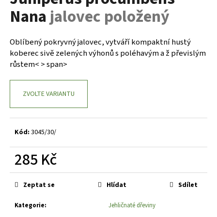
je
a
Nana
jalovec položený
0,0
z
j
5
í
hvězdiček.
Oblíbený pokryvný jalovec, vytváří kompaktní hustý
t
koberec sivě zelených výhonů s poléhavým a ž převislým
?
růstem< > span>
ZVOLTE VARIANTU
HLEDAT
Kód:
3045/30/
D
285 Kč
o
Měrná
p
cena:
o
Zeptat se
Hlídat
Sdílet
r
Kategorie
:
Jehličnaté dřeviny
u