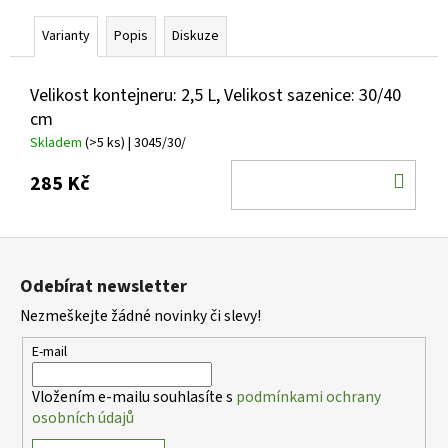
č
u
Varianty
Popis
Diskuze
j
e
m
Velikost kontejneru: 2,5 L, Velikost sazenice: 30/40
e
cm
Skladem
(>5 ks)
| 3045/30/
PHLOX
DO
285 Kč
PANICULATA
KOŠ
EARLY
WHITE
PLAMENKA
Z
LATNATÁ
á
179
Odebírat newsletter
p
Kč
Nezmeškejte žádné novinky či slevy!
a
t
E-mail
í
Vložením e-mailu souhlasíte s
podmínkami ochrany
osobních údajů