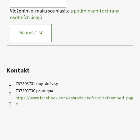
í
Vložením e-mailu souhlasíte s
podmínkami ochrany
osobních údajů
PŘIHLÁSIT SE
Kontakt
737203731 objednávky
737203730 prodejna
https://www.facebook.com/zahradnictvifranc?ref=embed_pag
e