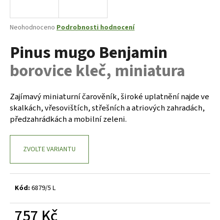
a
j
Průměrné
Neohodnoceno
Podrobnosti hodnocení
í
hodnocení
Pinus mugo Benjamin
produktu
t
je
?
borovice kleč, miniatura
0,0
z
5
hvězdiček.
Zajímavý miniaturní čarověník, široké uplatnění najde ve
skalkách, vřesovištích, střešních a atriových zahradách,
HLEDAT
předzahrádkách a mobilní zeleni.
ZVOLTE VARIANTU
D
o
p
o
Kód:
6879/5 L
r
u
757 Kč