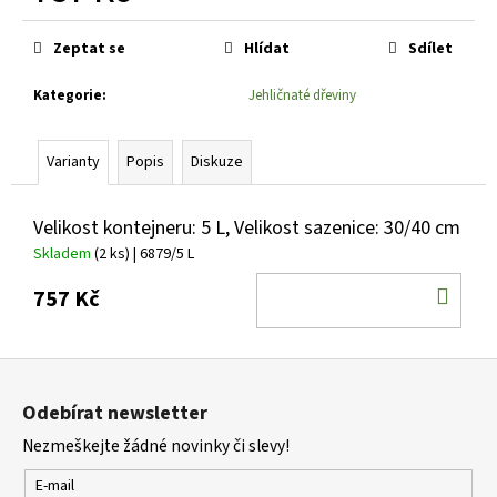
č
Měrná
u
cena:
j
Zeptat se
Hlídat
Sdílet
e
Kategorie
:
Jehličnaté dřeviny
m
e
Varianty
Popis
Diskuze
PHLOX
PANICULATA
Velikost kontejneru: 5 L, Velikost sazenice: 30/40 cm
EARLY
WHITE
Skladem
(2 ks)
| 6879/5 L
PLAMENKA
LATNATÁ
DO
757 Kč
179
KOŠ
Kč
Z
á
Odebírat newsletter
p
Nezmeškejte žádné novinky či slevy!
a
t
E-mail