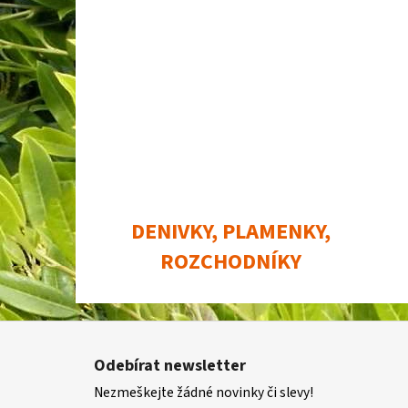
DENIVKY, PLAMENKY,
ROZCHODNÍKY
Z
á
Odebírat newsletter
p
Nezmeškejte žádné novinky či slevy!
a