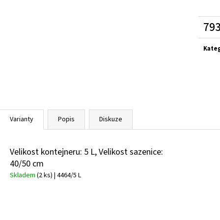
PRUNUS LAUROCERASUS ELLY
STŘEMCHA
CALLUNA VULGARIS
VAVŘÍNOVITÁ - BOBKOVIŠEŇ
OBECNÝ
289 Kč
65 Kč
793
Měrn
cena:
Kate
Varianty
Popis
Diskuze
Velikost kontejneru: 5 L, Velikost sazenice:
40/50 cm
Skladem
(2 ks)
| 4464/5 L