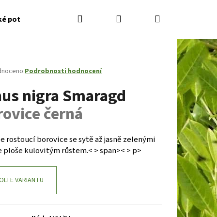
Hledat
Přihlášení
Nákupní
ké potřeby
Kontakty
Jak nakupovat
Zahradník
košík
né
dnoceno
Podrobnosti hodnocení
ení
nus nigra Smaragd
tu
rovice černá
ček.
e rostoucí borovice se sytě až jasně zelenými
e ploše kulovitým růstem.< > span>< > p>
OLTE VARIANTU
Následující