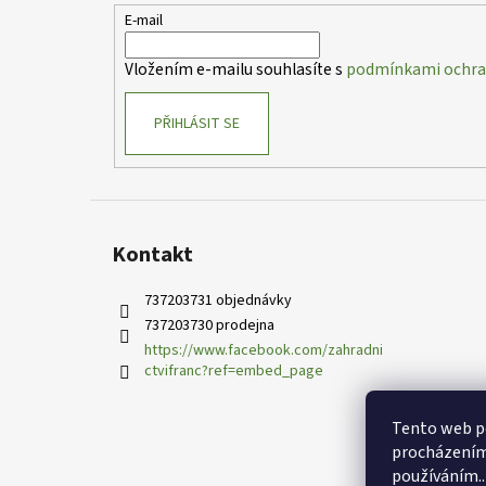
t
E-mail
í
Vložením e-mailu souhlasíte s
podmínkami ochran
PŘIHLÁSIT SE
Kontakt
737203731 objednávky
737203730 prodejna
https://www.facebook.com/zahradni
ctvifranc?ref=embed_page
Tento web po
procházením 
používáním..