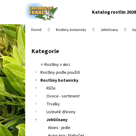
K
Přejít
na
o
Katalog rostlin 202
obsah
Zpět
Zpět
š
do
do
í
Domů
Rostliny botanicky
Jehličnany
Pi
k
obchodu
obchodu
P
o
Kategorie
Přeskočit
s
kategorie
t
⭐ Rostliny v akci
r
Rostliny podle použití
a
Rostliny botanicky
n
Růže
n
Ovoce - sortiment
í
Trvalky
p
Listnaté dřeviny
a
Jehličnany
n
Abies - jedle
e
Araucaria - blahočet