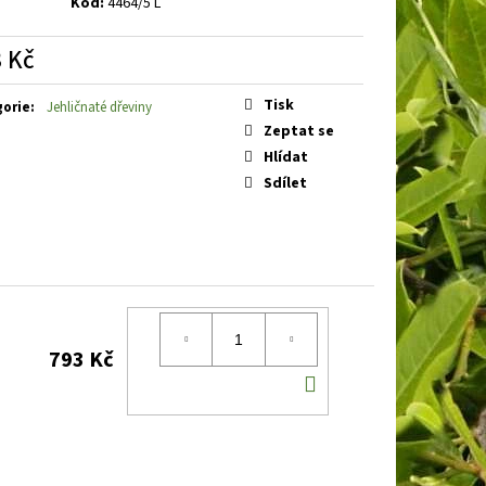
Kód:
4464/5 L
 SILVER KNIGHT
VŘES
 Kč
á
Tisk
gorie
:
Jehličnaté dřeviny
Zeptat se
Hlídat
Sdílet
793 Kč
DO
KOŠÍKU