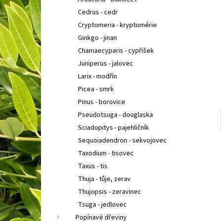
POLYSTICHUM ACROSTICHOIDES
KAPRADINA
l
LALOČNATÁ
Cedrus - cedr
95 Kč
Cryptomeria - kryptomérie
Ginkgo - jinan
Chamaecyparis - cypřišek
Juniperus - jalovec
Larix - modřín
Picea - smrk
Pinus - borovice
Pseudotsuga - douglaska
Sciadopitys - pajehličník
Sequoiadendron - sekvojovec
Taxodium - tisovec
Taxus - tis
Thuja - tůje, zerav
Thujopsis - zeravinec
Tsuga - jedlovec
Popínavé dřeviny