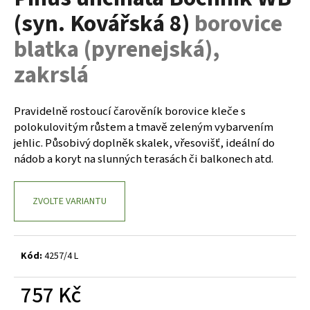
je
a
(syn. Kovářská 8)
borovice
0,0
z
j
blatka (pyrenejská),
5
í
hvězdiček.
zakrslá
t
?
Pravidelně rostoucí čarověník borovice kleče s
polokulovitým růstem a tmavě zeleným vybarvením
jehlic. Působivý doplněk skalek, vřesovišť, ideální do
nádob a koryt na slunných terasách či balkonech atd.
HLEDAT
ZVOLTE VARIANTU
D
o
p
Kód:
4257/4 L
o
r
757 Kč
u