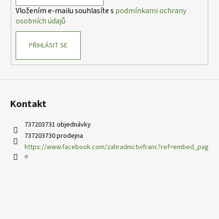
í
Vložením e-mailu souhlasíte s
podmínkami ochrany
osobních údajů
PŘIHLÁSIT SE
Kontakt
737203731 objednávky
737203730 prodejna
https://www.facebook.com/zahradnictvifranc?ref=embed_pag
e