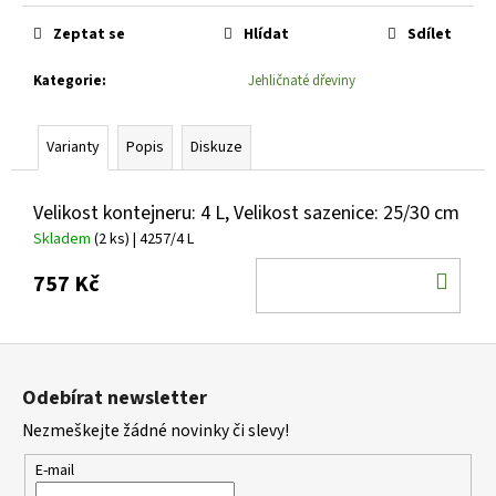
č
Měrná
u
cena:
Zeptat se
Hlídat
Sdílet
j
e
Kategorie
:
Jehličnaté dřeviny
m
e
Varianty
Popis
Diskuze
THUJA
OCCIDENTALIS
Velikost kontejneru: 4 L, Velikost sazenice: 25/30 cm
GOLDEN
Skladem
(2 ks)
| 4257/4 L
SMARAGD
ZERAV
DO
757 Kč
ZÁPADNÍ
KOŠ
203
Kč
Z
á
Odebírat newsletter
p
Nezmeškejte žádné novinky či slevy!
a
t
E-mail