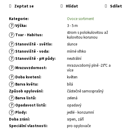
č
cena:
Zeptat se
Hlídat
Sdílet
u
j
Kategorie
:
Ovoce sortiment
e
?
Výška
:
3 - 5 m
m
e
strom s polokulovitou až
?
Tvar - Habitus
:
kulovitou korunou
?
Stanoviště - světlo
:
slunce
HEMEROCALLIS
?
Stanoviště - voda
:
mírné vlhko
X
?
Stanoviště - pH půdy
:
neutrální
BOOBY
mrazuvzdorný plně -23°C a
RUBY
?
Mrazuvzdornost
:
více
DENIVKA
?
Doba kvetení
:
květen
143
?
Kč
Barva květu
:
bílá
Způsob opylování
:
částečně samosprašný
?
Barva listů
:
zelená
?
Opadavost listů
:
opadavý
?
Plody
:
jedlé - konzumní
Doba zrání
:
srpen, září
Speciální vlastnosti
:
pro opylovače