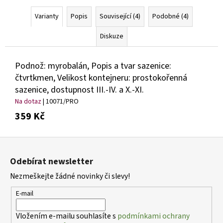
Varianty
Popis
Související (4)
Podobné (4)
Diskuze
Podnož: myrobalán, Popis a tvar sazenice:
čtvrtkmen, Velikost kontejneru: prostokořenná
sazenice, dostupnost III.-IV. a X.-XI.
Na dotaz
| 10071/PRO
359 Kč
Z
á
Odebírat newsletter
p
Nezmeškejte žádné novinky či slevy!
a
t
E-mail
í
Vložením e-mailu souhlasíte s
podmínkami ochrany