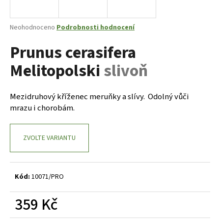
a
j
Průměrné
Neohodnoceno
Podrobnosti hodnocení
í
hodnocení
Prunus cerasifera
produktu
t
je
?
Melitopolski
slivoň
0,0
z
5
hvězdiček.
Mezidruhový kříženec meruňky a slívy. Odolný vůči
mrazu i chorobám.
HLEDAT
ZVOLTE VARIANTU
D
o
p
Kód:
10071/PRO
o
r
359 Kč
u
Měrná