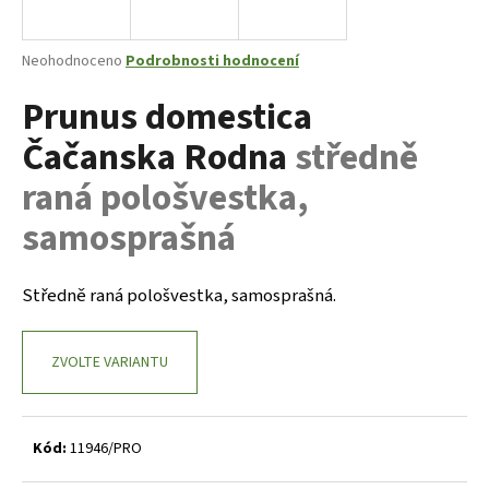
a
j
Průměrné
Neohodnoceno
Podrobnosti hodnocení
í
hodnocení
Prunus domestica
produktu
t
je
?
Čačanska Rodna
středně
0,0
z
raná pološvestka,
5
hvězdiček.
samosprašná
HLEDAT
Středně raná pološvestka, samosprašná.
D
ZVOLTE VARIANTU
o
p
o
r
Kód:
11946/PRO
u