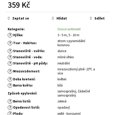
č
359 Kč
u
j
Měrná
cena:
e
Zeptat se
Hlídat
Sdílet
m
e
Kategorie
:
Ovoce sortiment
?
Výška
:
3 - 5 m, 5 - 10 m
strom s pyramidální
?
Tvar - Habitus
:
HEMEROCALLIS
korunou
X
?
Stanoviště - světlo
:
slunce
DARIA
DENIVKA
?
Stanoviště - voda
:
mírné vlhko
ZAHRADNÍ
?
Stanoviště - pH půdy
:
neutrální
143
mrazuvzdorný plně -23°C a
?
Mrazuvzdornost
:
Kč
více
?
Doba kvetení
:
květen
?
Barva květu
:
bílá
samosprašný, částečně
Způsob opylování
:
samosprašný
?
Barva listů
:
zelená
?
Opadavost listů
:
opadavý
?
Plody
:
jedlé - konzumní