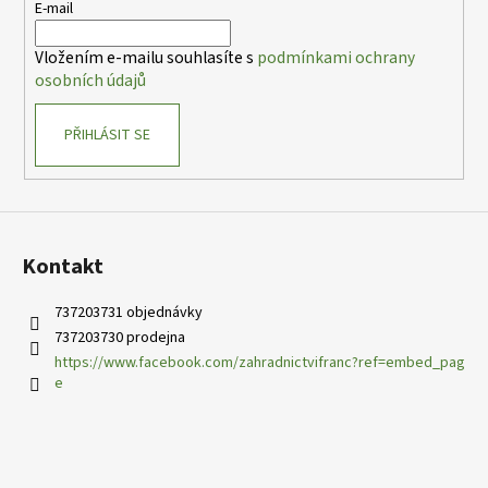
t
E-mail
í
Vložením e-mailu souhlasíte s
podmínkami ochrany
osobních údajů
PŘIHLÁSIT SE
Kontakt
737203731 objednávky
737203730 prodejna
https://www.facebook.com/zahradnictvifranc?ref=embed_pag
e