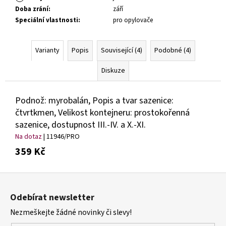
Doba zrání
:
září
Speciální vlastnosti
:
pro opylovače
Varianty
Popis
Související (4)
Podobné (4)
Diskuze
Podnož: myrobalán, Popis a tvar sazenice:
čtvrtkmen, Velikost kontejneru: prostokořenná
sazenice, dostupnost III.-IV. a X.-XI.
Na dotaz
| 11946/PRO
359 Kč
Z
á
Odebírat newsletter
p
Nezmeškejte žádné novinky či slevy!
a