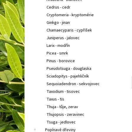
BUDDLEIA DAVIDII PRINCE CHARMING
KOMULE
l
DAVIDOVA
Cedrus - cedr
149 Kč
Cryptomeria - kryptomérie
Ginkgo - jinan
Chamaecyparis - cypřišek
Juniperus - jalovec
Larix - modřín
Picea - smrk
Pinus - borovice
Pseudotsuga - douglaska
Sciadopitys - pajehličník
Sequoiadendron - sekvojovec
Taxodium - tisovec
Taxus - tis
Thuja - tůje, zerav
Thujopsis - zeravinec
Tsuga - jedlovec
Popínavé dřeviny