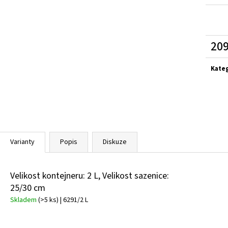
BUDDLEIA DAVIDII SUGAR PLUM PBR
KOMULE
HEMEROCALLIS X 
DAVIDOVA
143 Kč
249 Kč
209
Měrn
cena:
Kate
Varianty
Popis
Diskuze
Velikost kontejneru: 2 L, Velikost sazenice:
25/30 cm
Skladem
(>5 ks)
| 6291/2 L