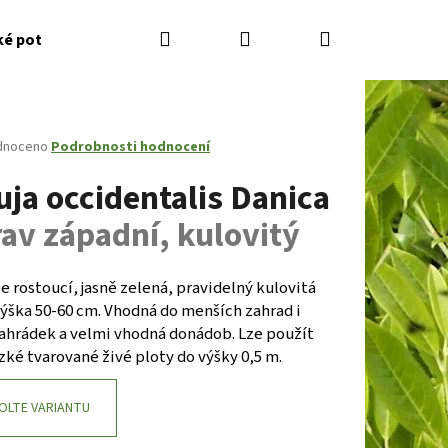
Hledat
Přihlášení
Nákupní
ké potřeby
Kontakty
Jak nakupovat
Zahradník
košík
né
dnoceno
Podrobnosti hodnocení
ení
uja occidentalis Danica
tu
rav západní, kulovitý
ček.
e rostoucí, jasně zelená, pravidelný kulovitá
výška 50-60 cm. Vhodná do menších zahrad i
ahrádek a velmi vhodná donádob. Lze použít
zké tvarované živé ploty do výšky 0,5 m.
Následující
OLTE VARIANTU