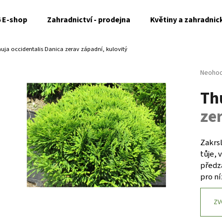
6 E-shop
Zahradnictví - prodejna
Květiny a zahradnic
uja occidentalis Danica
zerav západní, kulovitý
Co potřebujete najít?
Průměr
Neoho
hodnoc
Th
produk
HLEDAT
je
ze
0,0
z
5
Doporučujeme
hvězdi
Zakrsl
tůje, 
předz
pro ní
ZV