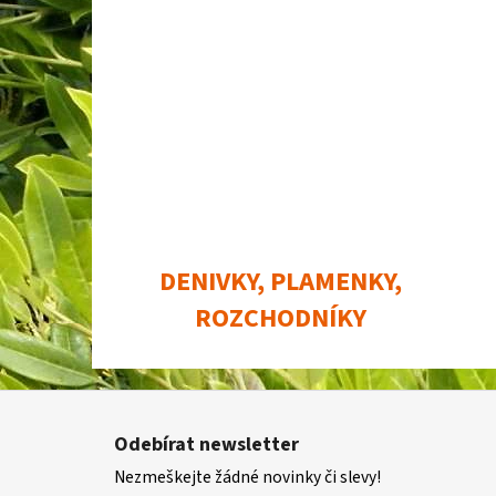
DENIVKY, PLAMENKY,
ROZCHODNÍKY
Z
á
Odebírat newsletter
p
Nezmeškejte žádné novinky či slevy!
a