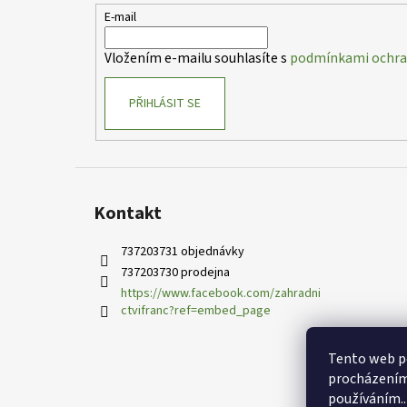
t
E-mail
í
Vložením e-mailu souhlasíte s
podmínkami ochran
PŘIHLÁSIT SE
Kontakt
737203731 objednávky
737203730 prodejna
https://www.facebook.com/zahradni
ctvifranc?ref=embed_page
Tento web po
procházením 
používáním..