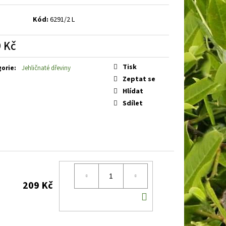
BOOBY RUBY
DENIVKA
Kód:
6291/2 L
 Kč
á
Tisk
gorie
:
Jehličnaté dřeviny
Zeptat se
Hlídat
Sdílet
209 Kč
DO
KOŠÍKU