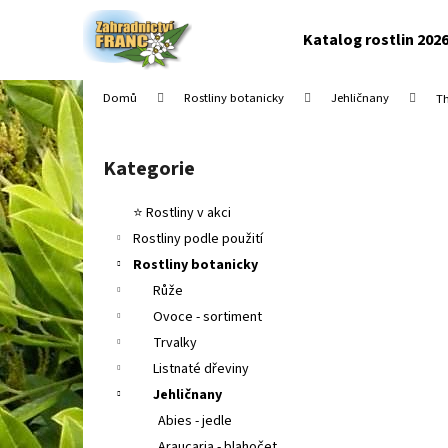
K
Přejít
na
o
Katalog rostlin 202
obsah
Zpět
Zpět
š
do
do
í
Domů
Rostliny botanicky
Jehličnany
Th
k
obchodu
obchodu
P
o
Kategorie
Přeskočit
s
kategorie
t
⭐ Rostliny v akci
r
Rostliny podle použití
a
Rostliny botanicky
n
Růže
n
Ovoce - sortiment
í
Trvalky
p
Listnaté dřeviny
a
Jehličnany
n
Abies - jedle
e
Araucaria - blahočet